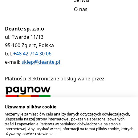
Serwis
O nas
Deante sp. z.o.o
ul. Twarda 11/13
95-100 Zgierz, Polska
tel:
+48 42 714 30 06
e-mail:
sklep@deante.pl
Płatności elektroniczne obsługiwane przez:
Używamy plików cookie
Polityka prywatności
Regulamin
Polityka cookies
Możemy je zamieścić w celu analizy danych dotyczących odwiedzających,
ulepszenia naszej strony internetowej, pokazania spersonalizowanych
Deante sp. z o.o. 1990-2026
treści i zapewnienia Państwu wspaniałego doświadczenia na stronie
internetowej. Aby uzyskać więcej informacji na temat plików cookie, których
używamy, otwórz ustawienia.