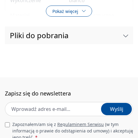
Wykończenie
bianco
Pokaż więcej
Materiał
tworzywo sztuczne
Rodzaj powierzchni
mat
Pliki do pobrania
Rodzaj przycisku
dwudzielny
Szerokość [mm]
165
Długość [mm]
247
Głębokość [mm]
5.5
Zapisz się do newslettera
Adres e-mail
*
Przykładana siła
Wyślij
Tak
robocza < 20 N
Leave this field empty
Zapoznałem/am się z
Regulaminem Serwisu
(w tym
Dodatkowe cechy
pasuje do wszystkich
informacją o prawie do odstąpienia od umowy) i akceptuję
stelaży z oferty
jego treść.
*