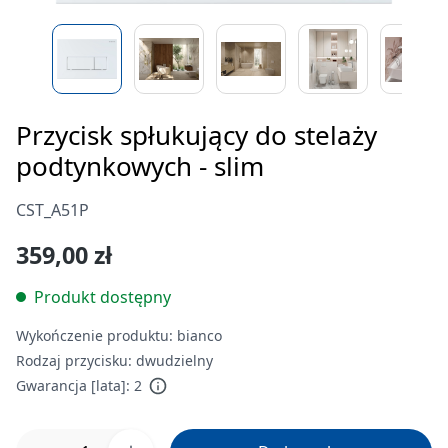
Przycisk spłukujący do stelaży
podtynkowych - slim
CST_A51P
359,00 zł
Produkt dostępny
Wykończenie produktu:
bianco
Rodzaj przycisku:
dwudzielny
Gwarancja [lata]:
2
Ilość produktu: Wprowadź żądaną ilość lub 