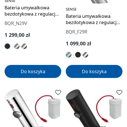
SENSE
Bateria umywalkowa
SENSE
bezdotykowa z regulacją
Bateria umywalkowa
temperatury - 230/6V
bezdotykowa z regulacją
BQR_N29V
temperatury - 4xAA
BQR_F29R
Cena regularna:
1 299,00 zł
Cena regularna:
1 099,00 zł
Do koszyka
Do koszyka