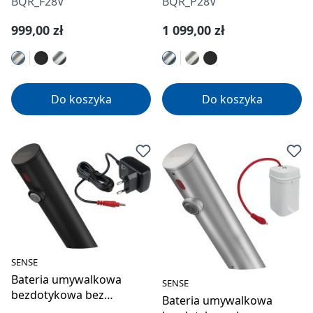
BQR_F28V
BQR_P28V
230/6V
230/6V
Cena regularna:
Cena regularna:
999,00 zł
1 099,00 zł
Do koszyka
Do koszyka
SENSE
Bateria umywalkowa
SENSE
bezdotykowa bez
Bateria umywalkowa
regulacji temperatury -