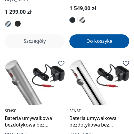
Cena regularna:
1 549,00 zł
Cena regularna:
1 299,00 zł
Szczegóły
Do koszyka
SENSE
SENSE
Bateria umywalkowa
Bateria umywalkowa
bezdotykowa bez
bezdotykowa bez
regulacji temperatury -
regulacji temperatury -