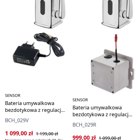
SENSOR
SENSOR
Bateria umywalkowa
Bateria umywalkowa
bezdotykowa z regulacją
bezdotykowa z regulacją
temperatury - 230/6V
BCH_029V
temperatury - 4xAA
BCH_029R
Cena sprzedaży:
Cena regularna:
1 099,00 zł
1 199,00 zł
Cena sprzedaży:
Cena regularna:
999,00 zł
1 099,00 zł