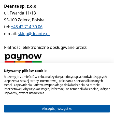
Deante sp. z.o.o
ul. Twarda 11/13
95-100 Zgierz, Polska
tel:
+48 42 714 30 06
e-mail:
sklep@deante.pl
Płatności elektroniczne obsługiwane przez:
Używamy plików cookie
Polityka prywatności
Regulamin
Polityka cookies
Możemy je zamieścić w celu analizy danych dotyczących odwiedzających,
ulepszenia naszej strony internetowej, pokazania spersonalizowanych
Deante sp. z o.o. 1990-2026
treści i zapewnienia Państwu wspaniałego doświadczenia na stronie
internetowej. Aby uzyskać więcej informacji na temat plików cookie, których
używamy, otwórz ustawienia.
Akceptuj wszystko