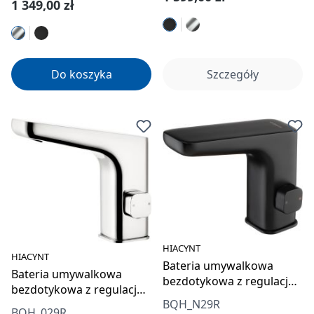
Cena regularna:
1 349,00 zł
Do koszyka
Szczegóły
HIACYNT
HIACYNT
Bateria umywalkowa
Bateria umywalkowa
bezdotykowa z regulacją
bezdotykowa z regulacją
temperatury - 4xAA
BQH_N29R
temperatury - 4xAA
BQH_029R