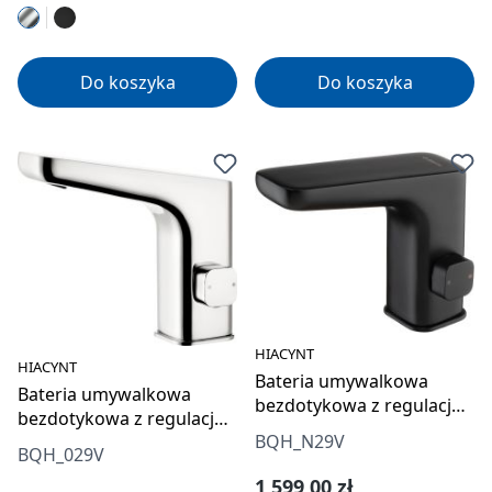
Do koszyka
Do koszyka
HIACYNT
HIACYNT
Bateria umywalkowa
Bateria umywalkowa
bezdotykowa z regulacją
bezdotykowa z regulacją
temperatury - 230/6V
BQH_N29V
temperatury - 230/6V
BQH_029V
Cena regularna:
1 599,00 zł