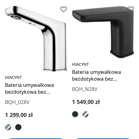
HIACYNT
Bateria umywalkowa
HIACYNT
bezdotykowa bez
Bateria umywalkowa
regulacji temperatury -
BQH_N28V
bezdotykowa bez
230/6V
regulacji temperatury -
Cena regularna:
1 549,00 zł
BQH_028V
230/6V
Cena regularna:
1 299,00 zł