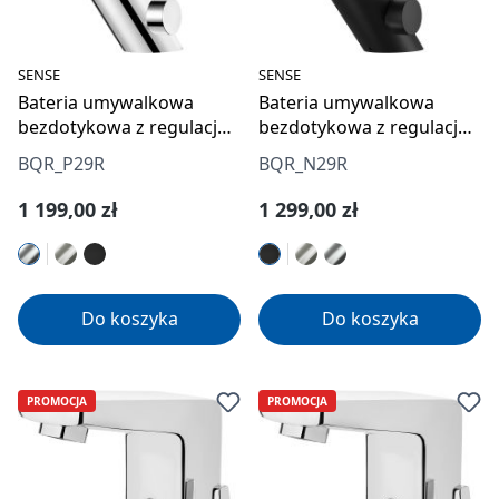
SENSE
SENSE
Bateria umywalkowa
Bateria umywalkowa
bezdotykowa z regulacją
bezdotykowa z regulacją
temperatury - 4xAA
temperatury - 4xAA
BQR_P29R
BQR_N29R
Cena regularna:
Cena regularna:
1 199,00 zł
1 299,00 zł
Do koszyka
Do koszyka
PROMOCJA
PROMOCJA