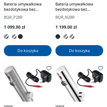
Bateria umywalkowa
Bateria umywalkowa
bezdotykowa bez
bezdotykowa bez
regulacji temperatury -
regulacji temperatury -
BQR_P28R
BQR_N28R
4xAA
4xAA
Cena regularna:
Cena regularna:
1 099,00 zł
1 199,00 zł
Do koszyka
Do koszyka
SENSE
SENSE