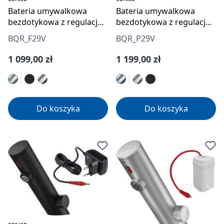
Bateria umywalkowa
Bateria umywalkowa
bezdotykowa z regulacją
bezdotykowa z regulacją
temperatury - 230/6V
temperatury - 230/6V
BQR_F29V
BQR_P29V
Cena regularna:
Cena regularna:
1 099,00 zł
1 199,00 zł
Do koszyka
Do koszyka