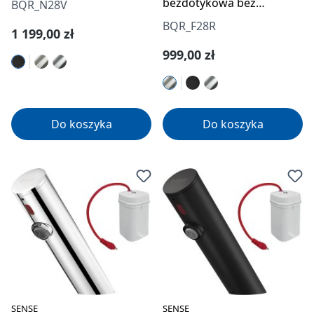
bezdotykowa bez
BQR_N28V
230/6V
regulacji temperatury -
BQR_F28R
Cena regularna:
1 199,00 zł
4xAA
Cena regularna:
999,00 zł
Do koszyka
Do koszyka
SENSE
SENSE