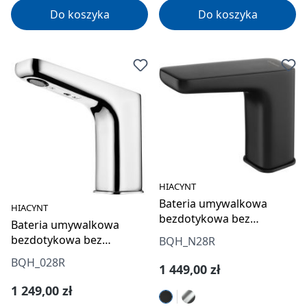
Do koszyka
Do koszyka
HIACYNT
Bateria umywalkowa
HIACYNT
bezdotykowa bez
Bateria umywalkowa
regulacji temperatury -
bezdotykowa bez
BQH_N28R
4xAA
regulacji temperatury -
BQH_028R
Cena regularna:
1 449,00 zł
4xAA
Cena regularna:
1 249,00 zł