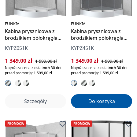
FUNKIA
FUNKIA
Kabina prysznicowa z
Kabina prysznicowa z
brodzikiem półokrągła
brodzikiem półokrągła
90x90 cm
90x90 cm
KYPZ051K
KYPZ451K
Cena sprzedaży:
Cena regularna:
Cena sprzedaży:
Cena regularna:
1 349,00 zł
1 349,00 zł
1 599,00 zł
1 599,00 zł
Najniższa cena z ostatnich 30 dni
Najniższa cena z ostatnich 30 dni
przed promocją: 1 599,00 zł
przed promocją: 1 599,00 zł
Szczegóły
Do koszyka
PROMOCJA
PROMOCJA