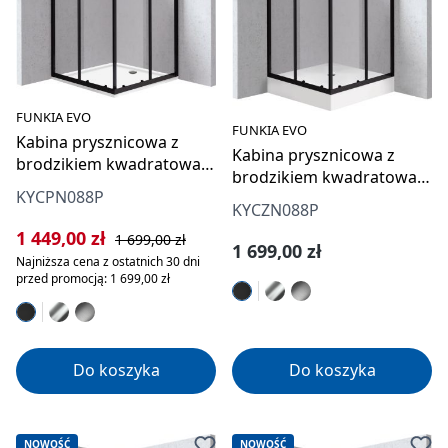
FUNKIA EVO
FUNKIA EVO
Kabina prysznicowa z
Kabina prysznicowa z
brodzikiem kwadratowa
brodzikiem kwadratowa
80x80 cm
KYCPN088P
80x80 cm
KYCZN088P
Cena sprzedaży:
Cena regularna:
1 449,00 zł
1 699,00 zł
Cena regularna:
1 699,00 zł
Najniższa cena z ostatnich 30 dni
przed promocją: 1 699,00 zł
Do koszyka
Do koszyka
NOWOŚĆ
NOWOŚĆ