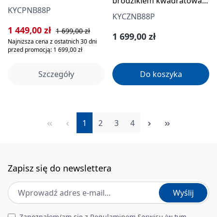
brodzikiem kwadratowa
80x80 cm - wzór fala
KYCPNB88P
80x80 cm - wzór fala
KYCZNB88P
Cena sprzedaży:
Cena regularna:
1 449,00 zł
1 699,00 zł
Cena regularna:
1 699,00 zł
Najniższa cena z ostatnich 30 dni
przed promocją: 1 699,00 zł
Szczegóły
Do koszyka
Strona
Strona
Strona
Strona
1
2
3
4
Zapisz się do newslettera
Adres e-mail
*
Wyślij
Zapoznałem/am się z
Regulaminem Serwisu
(w tym