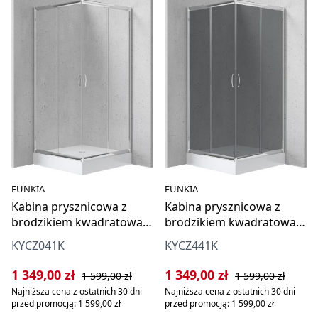
FUNKIA
FUNKIA
Kabina prysznicowa z
Kabina prysznicowa z
brodzikiem kwadratowa
brodzikiem kwadratowa
90x90 cm
90x90 cm
KYCZ041K
KYCZ441K
Cena sprzedaży:
Cena regularna:
Cena sprzedaży:
Cena regularna:
1 349,00 zł
1 349,00 zł
1 599,00 zł
1 599,00 zł
Najniższa cena z ostatnich 30 dni
Najniższa cena z ostatnich 30 dni
przed promocją: 1 599,00 zł
przed promocją: 1 599,00 zł