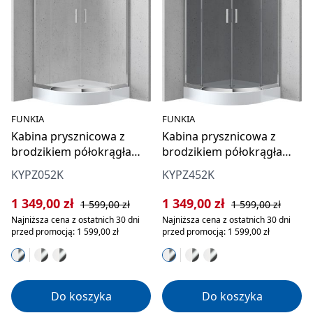
FUNKIA
FUNKIA
Kabina prysznicowa z
Kabina prysznicowa z
brodzikiem półokrągła
brodzikiem półokrągła
80x80 cm
80x80 cm
KYPZ052K
KYPZ452K
Cena sprzedaży:
Cena regularna:
Cena sprzedaży:
Cena regularna:
1 349,00 zł
1 349,00 zł
1 599,00 zł
1 599,00 zł
Najniższa cena z ostatnich 30 dni
Najniższa cena z ostatnich 30 dni
przed promocją: 1 599,00 zł
przed promocją: 1 599,00 zł
Do koszyka
Do koszyka