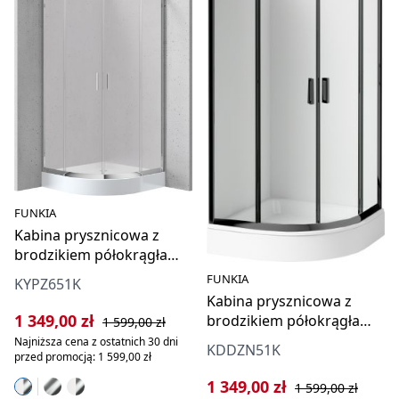
FUNKIA
Kabina prysznicowa z
brodzikiem półokrągła
90x90 cm
FUNKIA
KYPZ651K
Kabina prysznicowa z
Cena sprzedaży:
Cena regularna:
1 349,00 zł
brodzikiem półokrągła
1 599,00 zł
90x90 cm
Najniższa cena z ostatnich 30 dni
KDDZN51K
przed promocją: 1 599,00 zł
Cena sprzedaży:
Cena regularna:
1 349,00 zł
1 599,00 zł