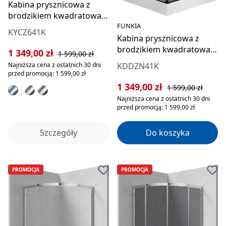
Kabina prysznicowa z
brodzikiem kwadratowa
FUNKIA
90x90 cm
KYCZ641K
Kabina prysznicowa z
brodzikiem kwadratowa
Cena sprzedaży:
Cena regularna:
1 349,00 zł
1 599,00 zł
90x90 cm
KDDZN41K
Najniższa cena z ostatnich 30 dni
przed promocją: 1 599,00 zł
Cena sprzedaży:
Cena regularna:
1 349,00 zł
1 599,00 zł
Najniższa cena z ostatnich 30 dni
przed promocją: 1 599,00 zł
Szczegóły
Do koszyka
PROMOCJA
PROMOCJA