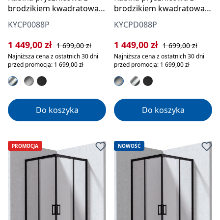
brodzikiem kwadratowa
brodzikiem kwadratowa
80x80 cm
80x80 cm
KYCP0088P
KYCPD088P
Cena sprzedaży:
Cena regularna:
Cena sprzedaży:
Cena regularna:
1 449,00 zł
1 449,00 zł
1 699,00 zł
1 699,00 zł
Najniższa cena z ostatnich 30 dni
Najniższa cena z ostatnich 30 dni
przed promocją: 1 699,00 zł
przed promocją: 1 699,00 zł
Do koszyka
Do koszyka
PROMOCJA
NOWOŚĆ