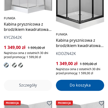
FUNKIA
Kabina prysznicowa z
brodzikiem kwadratowa
FUNKIA
80x80 cm
KYCZ642K
Kabina prysznicowa z
brodzikiem kwadratowa
Cena sprzedaży:
Cena regularna:
1 349,00 zł
1 599,00 zł
80x80 cm
KDDZN42K
Najniższa cena z ostatnich 30 dni
przed promocją: 1 599,00 zł
Cena sprzedaży:
Cena regularna:
1 349,00 zł
1 599,00 zł
Najniższa cena z ostatnich 30 dni
przed promocją: 1 599,00 zł
Szczegóły
Do koszyka
PROMOCJA
PROMOCJA