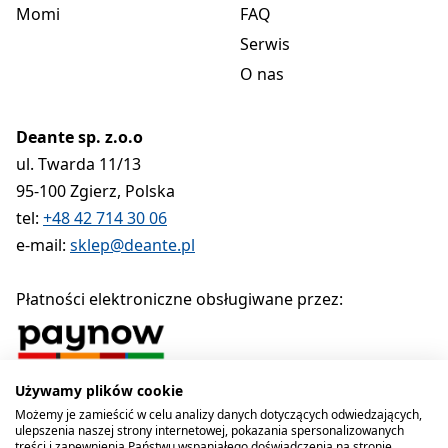
Momi
FAQ
Serwis
O nas
Deante sp. z.o.o
ul. Twarda 11/13
95-100 Zgierz, Polska
tel:
+48 42 714 30 06
e-mail:
sklep@deante.pl
Płatności elektroniczne obsługiwane przez:
Używamy plików cookie
Polityka prywatności
Regulamin
Polityka cookies
Możemy je zamieścić w celu analizy danych dotyczących odwiedzających,
ulepszenia naszej strony internetowej, pokazania spersonalizowanych
Deante sp. z o.o. 1990-2026
treści i zapewnienia Państwu wspaniałego doświadczenia na stronie