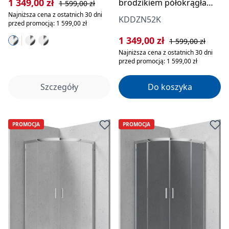
Cena sprzedaży:
Cena regularna:
1 349,00 zł
brodzikiem półokrągła
1 599,00 zł
80x80 cm
Najniższa cena z ostatnich 30 dni
KDDZN52K
przed promocją: 1 599,00 zł
Cena sprzedaży:
Cena regularna:
1 349,00 zł
1 599,00 zł
Najniższa cena z ostatnich 30 dni
przed promocją: 1 599,00 zł
Szczegóły
Do koszyka
PROMOCJA
PROMOCJA