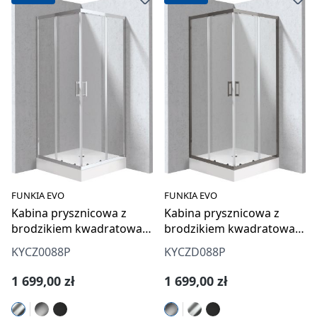
FUNKIA EVO
FUNKIA EVO
Kabina prysznicowa z
Kabina prysznicowa z
brodzikiem kwadratowa
brodzikiem kwadratowa
80x80 cm
80x80 cm
KYCZ0088P
KYCZD088P
Cena regularna:
Cena regularna:
1 699,00 zł
1 699,00 zł