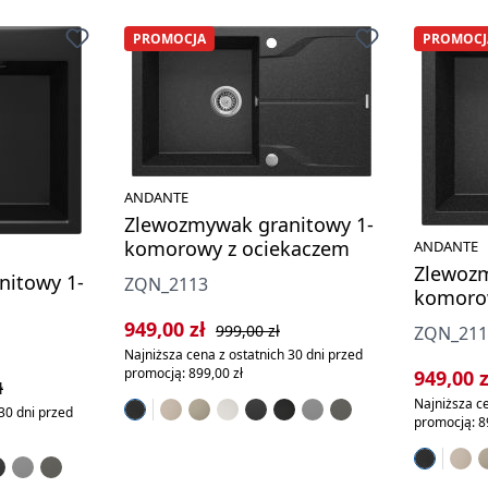
PROMOCJA
PROMOCJ
ANDANTE
Zlewozmywak granitowy 1-
komorowy z ociekaczem
ANDANTE
Zlewozm
nitowy 1-
ZQN_2113
komoro
Cena sprzedaży:
Cena regularna:
949,00 zł
999,00 zł
ZQN_21
Najniższa cena z ostatnich 30 dni przed
promocją: 899,00 zł
Cena sp
949,00 
rna:
ł
Najniższa ce
30 dni przed
promocją: 8