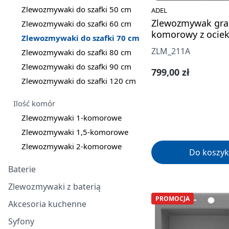
Zlewozmywaki do szafki 50 cm
ADEL
Zlewozmywak gra
Zlewozmywaki do szafki 60 cm
komorowy z ocie
Zlewozmywaki do szafki 70 cm
ZLM_211A
Zlewozmywaki do szafki 80 cm
Zlewozmywaki do szafki 90 cm
Cena regularna:
799,00 zł
Zlewozmywaki do szafki 120 cm
Ilość komór
Zlewozmywaki 1-komorowe
Zlewozmywaki 1,5-komorowe
Zlewozmywaki 2-komorowe
Do koszyk
Baterie
Zlewozmywaki z baterią
PROMOCJA
Akcesoria kuchenne
Syfony