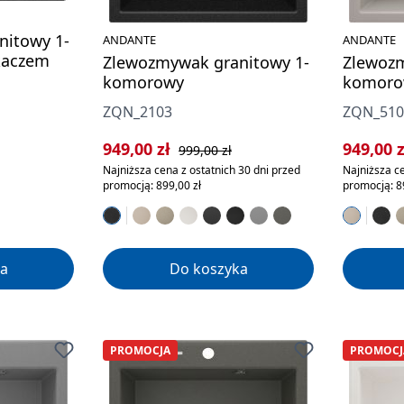
nitowy 1-
ANDANTE
ANDANTE
kaczem
Zlewozmywak granitowy 1-
Zlewozm
komorowy
komoro
ZQN_2103
ZQN_510
Cena sprzedaży:
Cena regularna:
Cena sp
949,00 zł
949,00 
999,00 zł
Najniższa cena z ostatnich 30 dni przed
Najniższa ce
promocją: 899,00 zł
promocją: 8
a
Do koszyka
PROMOCJA
PROMOCJ