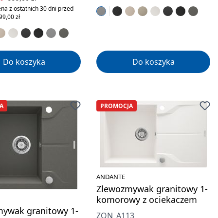
na z ostatnich 30 dni przed
99,00 zł
Do koszyka
Do koszyka
A
PROMOCJA
ANDANTE
Zlewozmywak granitowy 1-
komorowy z ociekaczem
ywak granitowy 1-
ZQN_A113