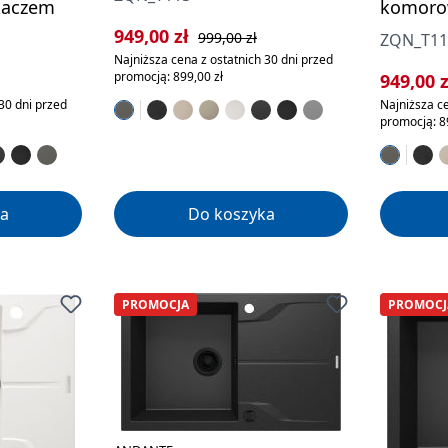
kaczem
komoro
Cena sprzedaży:
Cena regularna:
949,00 zł
999,00 zł
ZQN_T1
Najniższa cena z ostatnich 30 dni przed
rna:
promocją: 899,00 zł
Cena sp
949,00 
30 dni przed
Najniższa ce
promocją: 8
a
Do koszyka
PROMOCJA
PROMOCJ