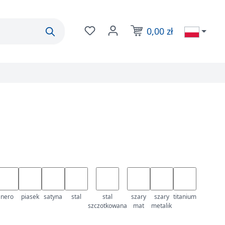
0,00 zł
Masz 0 przedmioty na liście życzeń
Koszyk zawiera prod
nero
piasek
satyna
stal
stal
szary
szary
titanium
szczotkowana
mat
metalik