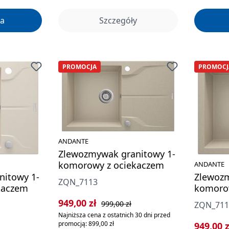
a
Szczegóły
PROMOCJA
PROMOCJ
ANDANTE
Zlewozmywak granitowy 1-
komorowy z ociekaczem
ANDANTE
nitowy 1-
Zlewozm
ZQN_7113
kaczem
komoro
Cena sprzedaży:
Cena regularna:
949,00 zł
999,00 zł
ZQN_71
Najniższa cena z ostatnich 30 dni przed
rna:
promocją: 899,00 zł
Cena sp
949,00 