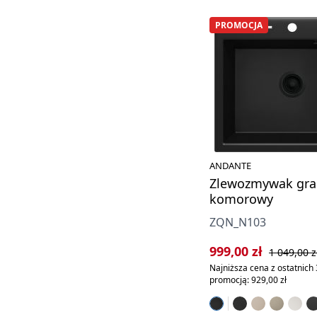
PROMOCJA
ANDANTE
Zlewozmywak gra
komorowy
ZQN_N103
Cena sprzedaży:
Cena regula
999,00 zł
1 049,00 z
Najniższa cena z ostatnich 
promocją: 929,00 zł