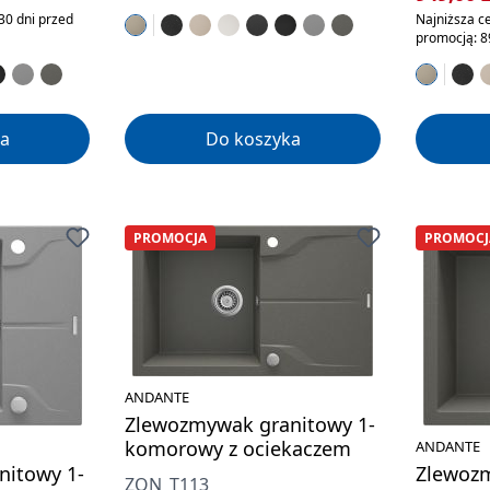
30 dni przed
Najniższa ce
promocją: 8
a
Do koszyka
PROMOCJA
PROMOCJ
ANDANTE
Zlewozmywak granitowy 1-
komorowy z ociekaczem
ANDANTE
nitowy 1-
Zlewozm
ZQN_T113