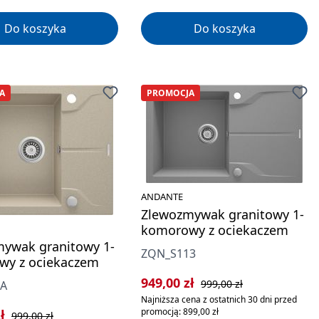
Do koszyka
Do koszyka
A
PROMOCJA
ANDANTE
Zlewozmywak granitowy 1-
komorowy z ociekaczem
ywak granitowy 1-
ZQN_S113
wy z ociekaczem
Cena sprzedaży:
Cena regularna:
949,00 zł
999,00 zł
1A
Najniższa cena z ostatnich 30 dni przed
rzedaży:
Cena regularna:
promocją: 899,00 zł
zł
999,00 zł