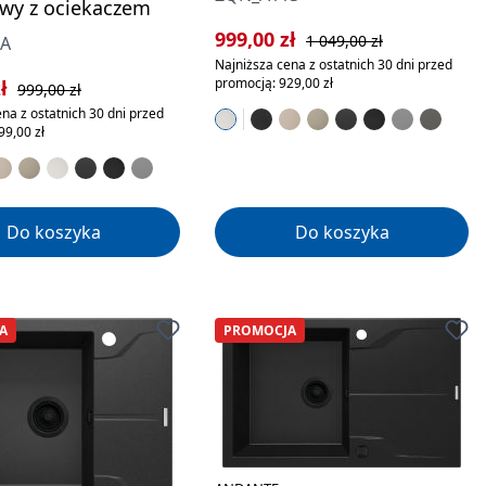
wy z ociekaczem
Cena sprzedaży:
Cena regularna:
999,00 zł
1 049,00 zł
1A
Najniższa cena z ostatnich 30 dni przed
rzedaży:
Cena regularna:
promocją: 929,00 zł
zł
999,00 zł
na z ostatnich 30 dni przed
99,00 zł
Do koszyka
Do koszyka
A
PROMOCJA