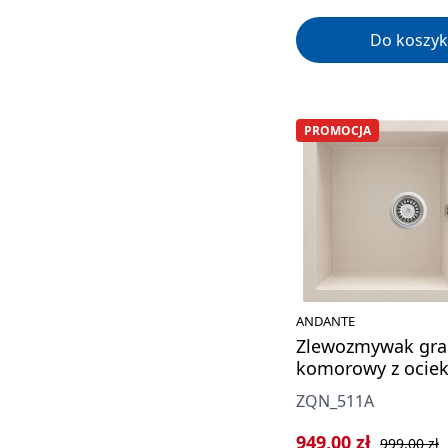
Do koszyk
PROMOCJA
ANDANTE
Zlewozmywak gra
komorowy z ocie
ZQN_511A
Cena sprzedaży:
Cena regula
949,00 zł
999,00 zł