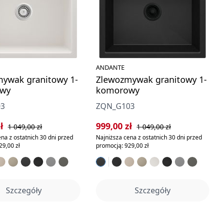
ANDANTE
ywak granitowy 1-
Zlewozmywak granitowy 1-
wy
komorowy
03
ZQN_G103
rzedaży:
Cena regularna:
Cena sprzedaży:
Cena regularna:
zł
999,00 zł
1 049,00 zł
1 049,00 zł
na z ostatnich 30 dni przed
Najniższa cena z ostatnich 30 dni przed
29,00 zł
promocją: 929,00 zł
Szczegóły
Szczegóły