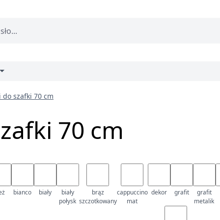
 do szafki 70 cm
zafki 70 cm
eż
bianco
biały
biały
brąz
cappuccino
dekor
grafit
grafit
połysk
szczotkowany
mat
metalik