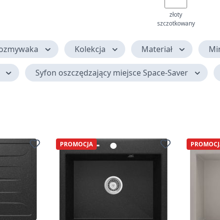
złoty
szczotkowany
wozmywaka
Kolekcja
Materiał
Mi
Syfon oszczędzający miejsce Space-Saver
PROMOCJA
PROMOCJ