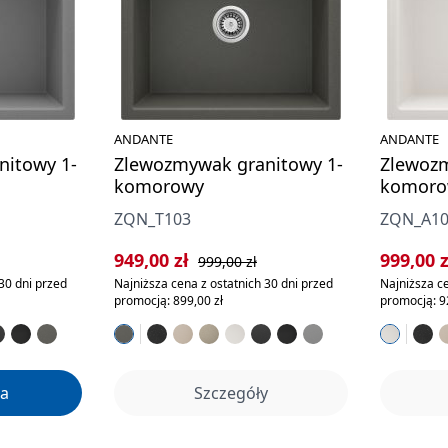
ANDANTE
ANDANTE
nitowy 1-
Zlewozmywak granitowy 1-
Zlewozm
komorowy
komoro
ZQN_T103
ZQN_A1
rna:
Cena sprzedaży:
Cena regularna:
Cena sp
949,00 zł
999,00 
999,00 zł
30 dni przed
Najniższa cena z ostatnich 30 dni przed
Najniższa ce
promocją: 899,00 zł
promocją: 9
a
Szczegóły