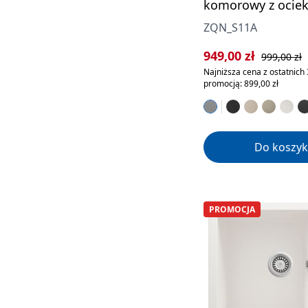
komorowy z ocie
ZQN_S11A
Cena sprzedaży:
Cena regula
949,00 zł
999,00 zł
Najniższa cena z ostatnich 
promocją: 899,00 zł
Do koszyk
PROMOCJA