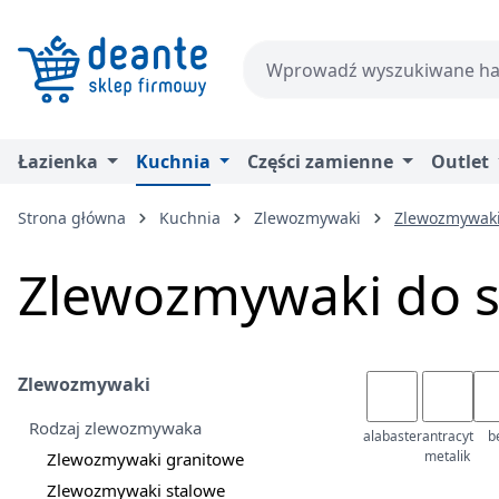
zejdź do głównej zawartości
Przejdź do wyszukiwania
Przejdź do głównej nawigacji
Łazienka
Kuchnia
Części zamienne
Outlet
Strona główna
Kuchnia
Zlewozmywaki
Zlewozmywaki
Zlewozmywaki do s
Zlewozmywaki
Rodzaj zlewozmywaka
alabaster
antracyt
b
metalik
Zlewozmywaki granitowe
Zlewozmywaki stalowe