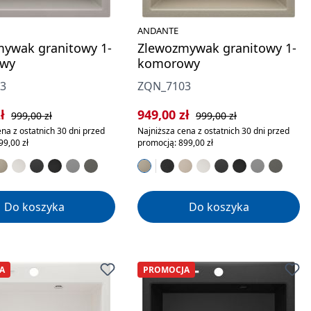
ANDANTE
ywak granitowy 1-
Zlewozmywak granitowy 1-
wy
komorowy
3
ZQN_7103
rzedaży:
Cena regularna:
Cena sprzedaży:
Cena regularna:
zł
949,00 zł
999,00 zł
999,00 zł
na z ostatnich 30 dni przed
Najniższa cena z ostatnich 30 dni przed
99,00 zł
promocją: 899,00 zł
Do koszyka
Do koszyka
A
PROMOCJA