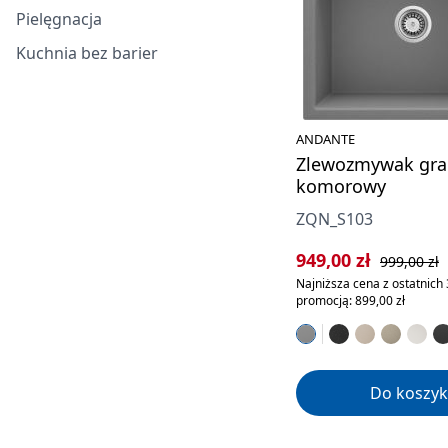
Pielęgnacja
Kuchnia bez barier
ANDANTE
Zlewozmywak gra
komorowy
ZQN_S103
Cena sprzedaży:
Cena regula
949,00 zł
999,00 zł
Najniższa cena z ostatnich 
promocją: 899,00 zł
Do koszyk