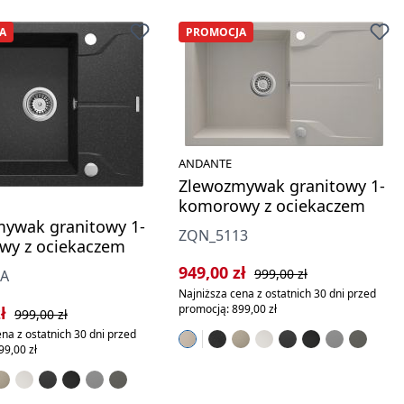
A
PROMOCJA
ANDANTE
Zlewozmywak granitowy 1-
komorowy z ociekaczem
ywak granitowy 1-
ZQN_5113
wy z ociekaczem
Cena sprzedaży:
Cena regularna:
949,00 zł
999,00 zł
1A
Najniższa cena z ostatnich 30 dni przed
rzedaży:
Cena regularna:
promocją: 899,00 zł
zł
999,00 zł
na z ostatnich 30 dni przed
99,00 zł