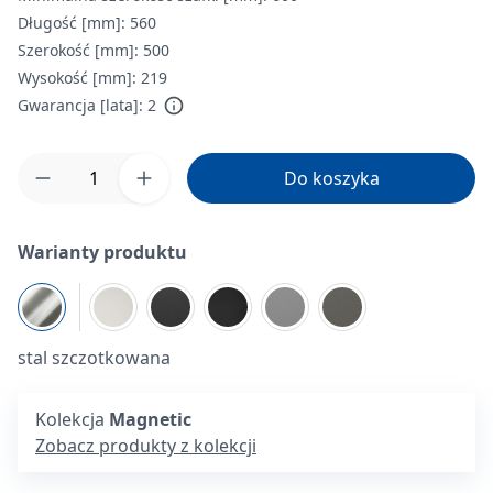
Długość [mm]:
560
Szerokość [mm]:
500
Wysokość [mm]:
219
Gwarancja [lata]:
2
Ilość produktu: Wprowadź żądaną ilość lub 
Do koszyka
Warianty produktu
stal szczotkowana
Kolekcja
Magnetic
Zobacz produkty z kolekcji