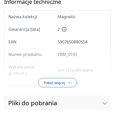
Informacje techniczne
Nazwa kolekcji
Magnetic
Gwarancja [lata]
2
EAN
5907650880554
Numer produktu
ZRM_0103
Wykończenie
stal szczotkowana
produktu
Pokaż więcej
Zlewozmywak
Pliki do pobrania
Wykończenie
stal
Rodzaj powierzchni
szczotkowany