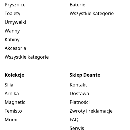
Średnica odpływu
3.5''
Prysznice
Baterie
Toalety
Wszystkie kategorie
Liczba otworów
2
gotowych
Umywalki
Wanny
Osprzęt do zlewozmywaka
Kabiny
Akcesoria
Wykończenie
stal
Wszystkie kategorie
Rodzaj korka
automatyczny, z
przyciskiem
Kolekcje
Sklep Deante
Silia
Kontakt
Syfon oszczędzający
Tak
Arnika
Dostawa
miejsce Space-Saver
Magnetic
Płatności
Możliwość
Temisto
Zwroty i reklamacje
podłączenia
Tak
Momi
FAQ
zmywarki/ pralki
Serwis