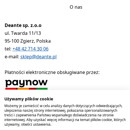
O nas
Deante sp. z.o.o
ul. Twarda 11/13
95-100 Zgierz, Polska
tel:
+48 42 714 30 06
e-mail:
sklep@deante.pl
Płatności elektroniczne obsługiwane przez:
Używamy plików cookie
Polityka prywatności
Regulamin
Polityka cookies
Możemy je zamieścić w celu analizy danych dotyczących odwiedzających,
ulepszenia naszej strony internetowej, pokazania spersonalizowanych
Deante sp. z o.o. 1990-2026
treści i zapewnienia Państwu wspaniałego doświadczenia na stronie
internetowej. Aby uzyskać więcej informacji na temat plików cookie, których
używamy, otwórz ustawienia.