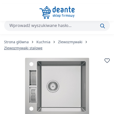
Przejdź do głównej zawartości
Strona główna
Kuchnia
Zlewozmywaki
Zlewozmywaki stalowe
Pomiń galerię zdjęć