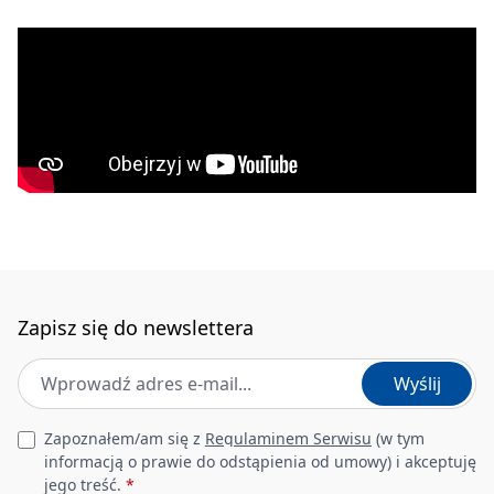
Materiał
stal 304
Sposób montażu
wpuszczany, na równi z
blatem
Ilość komór
1
zlewozmywaka
Minimalna szerokość
600
szafki [mm]
Zapisz się do newslettera
Szerokość [mm]
500
Adres e-mail
*
Wyślij
Długość [mm]
560
Leave this field empty
Zapoznałem/am się z
Regulaminem Serwisu
(w tym
Wysokość [mm]
219
informacją o prawie do odstąpienia od umowy) i akceptuję
jego treść.
*