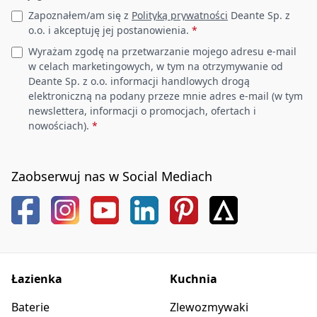
Głębokość komory 1
Zapoznałem/am się z
Polityką prywatności
Deante Sp. z
205
[mm]
o.o. i akceptuję jej postanowienia.
*
Wyrażam zgodę na przetwarzanie mojego adresu e-mail
Wycięcie w blacie
w celach marketingowych, w tym na otrzymywanie od
(wpuszczany) -
540
Deante Sp. z o.o. informacji handlowych drogą
długość [mm]
elektroniczną na podany przeze mnie adres e-mail (w tym
newslettera, informacji o promocjach, ofertach i
nowościach).
*
Wycięcie w blacie
(wpuszczany) -
480
szerokość [mm]
Zaobserwuj nas w Social Mediach
Grubość stali [mm]
1
Odwracalny
Tak
Wyposażony w
Tak
Łazienka
Kuchnia
osprzęt
Baterie
Zlewozmywaki