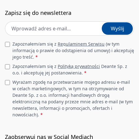
Ukryte mocowania
Tak
Zapisz się do newslettera
Adres e-mail
*
Szerokość [mm]
372
Wyślij
Długość [mm]
525
Leave this field empty
Zapoznałem/am się z
Regulaminem Serwisu
(w tym
informacją o prawie do odstąpienia od umowy) i akceptuję
Wysokość [mm]
349
jego treść.
*
Zapoznałem/am się z
Polityką prywatności
Deante Sp. z
Rozstaw otworów
o.o. i akceptuję jej postanowienia.
*
montażowych/ Oś
180
Wyrażam zgodę na przetwarzanie mojego adresu e-mail
[mm]
w celach marketingowych, w tym na otrzymywanie od
Deante Sp. z o.o. informacji handlowych drogą
Deska
w zestawie
elektroniczną na podany przeze mnie adres e-mail (w tym
newslettera, informacji o promocjach, ofertach i
nowościach).
*
Zestaw montażowy w
Tak
komplecie
Zaobserwuj nas w Social Mediach