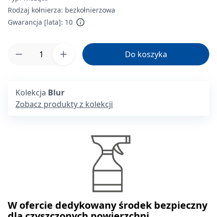
Rodzaj kołnierza:
bezkołnierzowa
Gwarancja [lata]:
10
Ilość produktu: Wprowadź żądaną ilość lub 
Do koszyka
Kolekcja
Blur
Zobacz produkty z kolekcji
W ofercie dedykowany środek bezpieczny
dla czyszczonych powierzchni