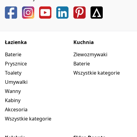
Dodatkowe cechy
deska w zestawie
Łazienka
Kuchnia
Baterie
Zlewozmywaki
Prysznice
Baterie
Toalety
Wszystkie kategorie
Umywalki
Wanny
Kabiny
Akcesoria
Wszystkie kategorie