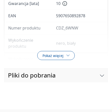
Gwarancja [lata]
10
EAN
5907650892878
Numer produktu
CDZ_6WNW
Wykończenie
nero, biały
produktu
Pokaż więcej
Wykończenie
biały
Materiał
ceramika
Pliki do pobrania
Z funkcją bidetu
Tak
Typ
wisząca
Rodzaj kołnierza
bezkołnierzowa