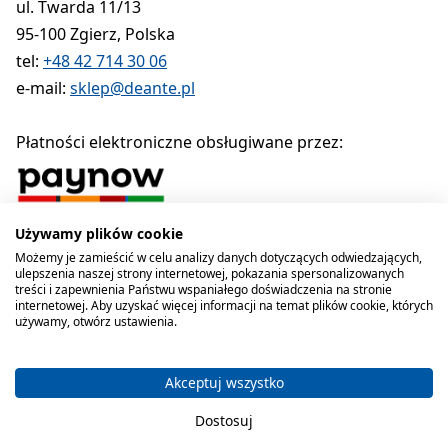
ul. Twarda 11/13
95-100 Zgierz, Polska
tel:
+48 42 714 30 06
e-mail:
sklep@deante.pl
Płatności elektroniczne obsługiwane przez:
Używamy plików cookie
Polityka prywatności
Regulamin
Polityka cookies
Możemy je zamieścić w celu analizy danych dotyczących odwiedzających,
ulepszenia naszej strony internetowej, pokazania spersonalizowanych
Deante sp. z o.o. 1990-2026
treści i zapewnienia Państwu wspaniałego doświadczenia na stronie
internetowej. Aby uzyskać więcej informacji na temat plików cookie, których
używamy, otwórz ustawienia.
Akceptuj wszystko
Dostosuj
Koszyk zawiera produkty 0 . C
Masz 0 przedmioty 
Kategorie
Szukaj
Koszyk
Ulubione
Konto