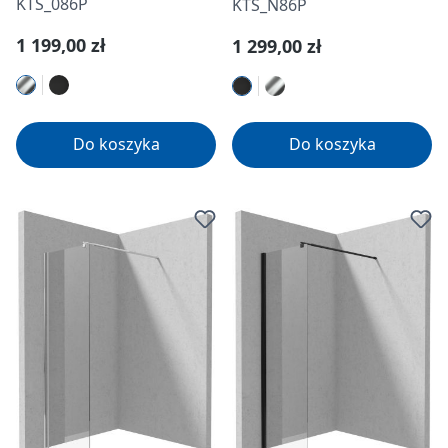
KTS_086P
KTS_N86P
Cena regularna:
Cena regularna:
1 199,00 zł
1 299,00 zł
Do koszyka
Do koszyka