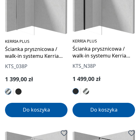
KERRIA PLUS
KERRIA PLUS
Ścianka prysznicowa /
Ścianka prysznicowa /
walk-in systemu Kerria
walk-in systemu Kerria
Plus 80 cm
Plus 80 cm
KTS_N38P
KTS_038P
Cena regularna:
Cena regularna:
1 499,00 zł
1 399,00 zł
Do koszyka
Do koszyka