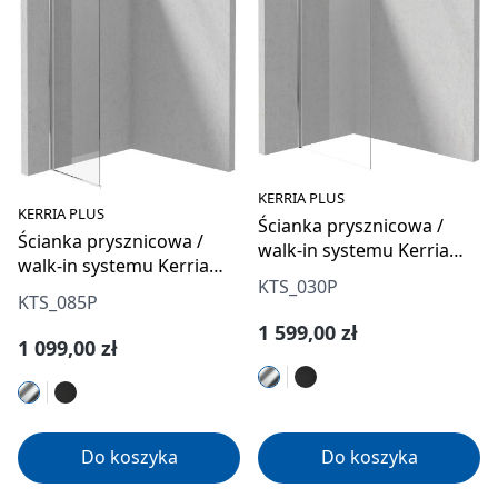
KERRIA PLUS
KERRIA PLUS
Ścianka prysznicowa /
Ścianka prysznicowa /
walk-in systemu Kerria
walk-in systemu Kerria
Plus 100 cm
KTS_030P
Plus - 50 cm
KTS_085P
Cena regularna:
1 599,00 zł
Cena regularna:
1 099,00 zł
Do koszyka
Do koszyka