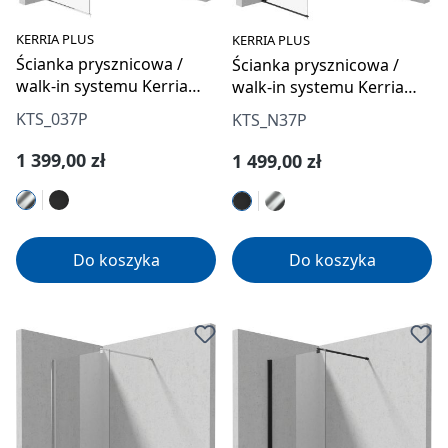
KERRIA PLUS
KERRIA PLUS
Ścianka prysznicowa /
Ścianka prysznicowa /
walk-in systemu Kerria
walk-in systemu Kerria
Plus 70 cm
Plus 70 cm
KTS_037P
KTS_N37P
Cena regularna:
Cena regularna:
1 399,00 zł
1 499,00 zł
Do koszyka
Do koszyka