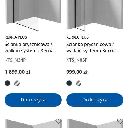
KERRIA PLUS
KERRIA PLUS
Ścianka prysznicowa /
Ścianka prysznicowa /
walk-in systemu Kerria
walk-in systemu Kerria
Plus 140 cm
Plus 30 cm
KTS_N34P
KTS_N83P
Cena regularna:
Cena regularna:
1 899,00 zł
999,00 zł
Do koszyka
Do koszyka