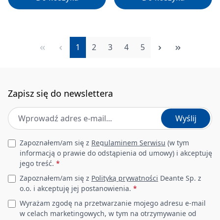
Strona
Strona
Strona
Strona
Strona
1
2
3
4
5
Zapisz się do newslettera
Adres e-mail
*
Wyślij
Leave this field empty
Zapoznałem/am się z
Regulaminem Serwisu
(w tym
informacją o prawie do odstąpienia od umowy) i akceptuję
jego treść.
*
Zapoznałem/am się z
Polityką prywatności
Deante Sp. z
o.o. i akceptuję jej postanowienia.
*
Wyrażam zgodę na przetwarzanie mojego adresu e-mail
w celach marketingowych, w tym na otrzymywanie od