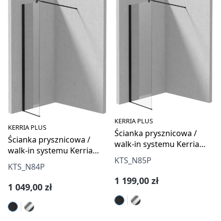
KERRIA PLUS
KERRIA PLUS
Ścianka prysznicowa /
Ścianka prysznicowa /
walk-in systemu Kerria
walk-in systemu Kerria
Plus 50 cm
KTS_N85P
Plus 40 cm
KTS_N84P
Cena regularna:
1 199,00 zł
Cena regularna:
1 049,00 zł