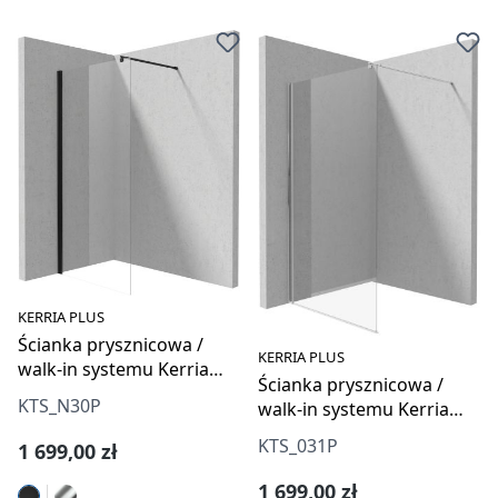
KERRIA PLUS
Ścianka prysznicowa /
KERRIA PLUS
walk-in systemu Kerria
Ścianka prysznicowa /
Plus 100 cm
KTS_N30P
walk-in systemu Kerria
Plus 110 cm
KTS_031P
Cena regularna:
1 699,00 zł
Cena regularna:
1 699,00 zł