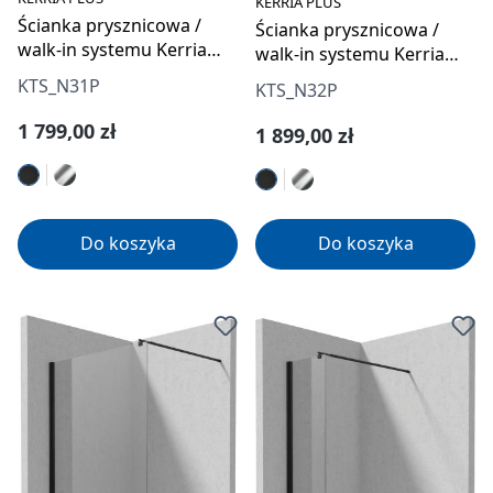
KERRIA PLUS
Ścianka prysznicowa /
Ścianka prysznicowa /
walk-in systemu Kerria
walk-in systemu Kerria
Plus 110 cm
Plus 120 cm
KTS_N31P
KTS_N32P
Cena regularna:
1 799,00 zł
Cena regularna:
1 899,00 zł
Do koszyka
Do koszyka