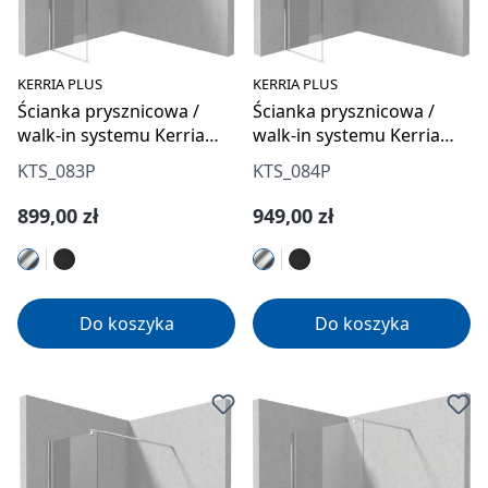
KERRIA PLUS
KERRIA PLUS
Ścianka prysznicowa /
Ścianka prysznicowa /
walk-in systemu Kerria
walk-in systemu Kerria
Plus - 30 cm
Plus - 40 cm
KTS_083P
KTS_084P
Cena regularna:
Cena regularna:
899,00 zł
949,00 zł
Do koszyka
Do koszyka