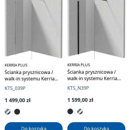
KERRIA PLUS
KERRIA PLUS
Ścianka prysznicowa /
Ścianka prysznicowa /
walk-in systemu Kerria
walk-in systemu Kerria
Plus 90 cm
Plus 90 cm
KTS_N39P
KTS_039P
Cena regularna:
Cena regularna:
1 599,00 zł
1 499,00 zł
Do koszyka
Do koszyka