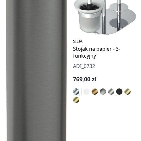
SILIA
Stojak na papier - 3-
funkcyjny
ADI_0732
Cena regularna:
769,00 zł