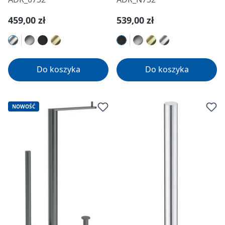
Cena regularna:
Cena regularna:
459,00 zł
539,00 zł
Do koszyka
Do koszyka
NOWOŚĆ