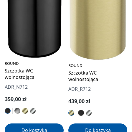
ROUND
ROUND
Szczotka WC
Szczotka WC
wolnostojąca
wolnostojąca
ADR_N712
ADR_R712
Cena regularna:
359,00 zł
Cena regularna:
439,00 zł
Do koszyka
Do koszyka