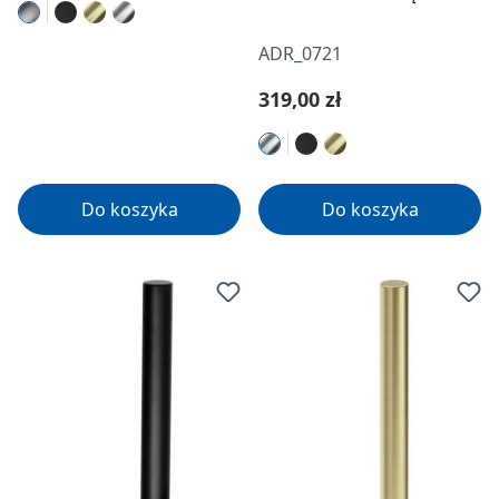
ADR_0721
Cena regularna:
319,00 zł
Do koszyka
Do koszyka