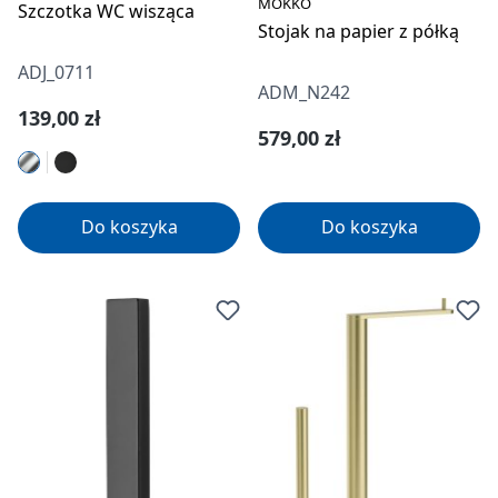
MOKKO
Szczotka WC wisząca
Stojak na papier z półką
ADJ_0711
ADM_N242
Cena regularna:
139,00 zł
Cena regularna:
579,00 zł
Do koszyka
Do koszyka