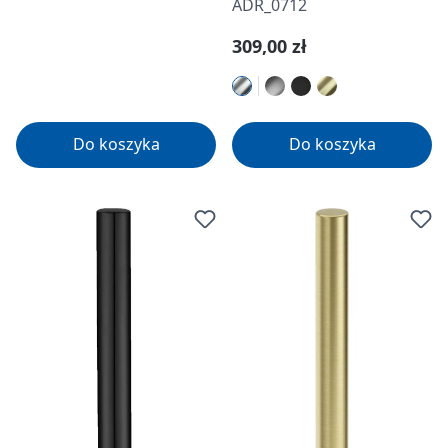
ADR_0712
Cena regularna:
309,00 zł
Do koszyka
Do koszyka