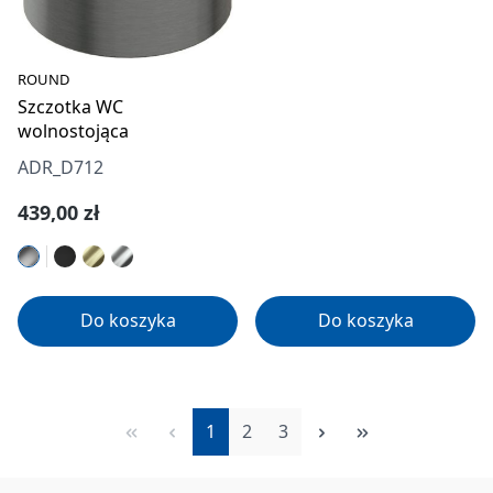
ROUND
Szczotka WC
wolnostojąca
ADR_D712
Cena regularna:
439,00 zł
Do koszyka
Do koszyka
Strona
Strona
Strona
1
2
3