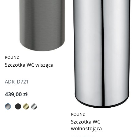
ROUND
Szczotka WC wisząca
ADR_D721
Cena regularna:
439,00 zł
ROUND
Szczotka WC
wolnostojąca