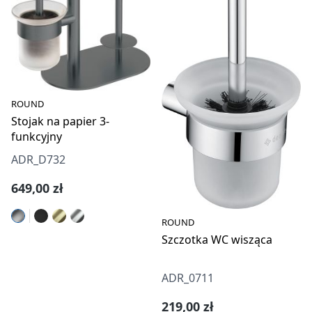
ROUND
Stojak na papier 3-
funkcyjny
ADR_D732
Cena regularna:
649,00 zł
ROUND
Szczotka WC wisząca
ADR_0711
Cena regularna:
219,00 zł