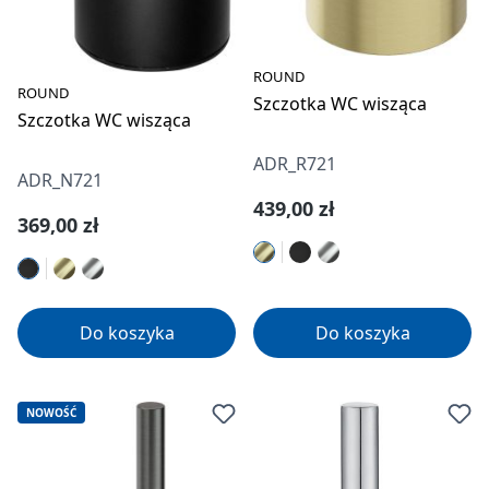
ROUND
ROUND
Szczotka WC wisząca
Szczotka WC wisząca
ADR_R721
ADR_N721
Cena regularna:
439,00 zł
Cena regularna:
369,00 zł
Do koszyka
Do koszyka
NOWOŚĆ