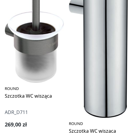
ROUND
Szczotka WC wisząca
ADR_D711
Cena regularna:
ROUND
269,00 zł
Szczotka WC wisząca