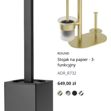
ROUND
Stojak na papier - 3-
funkcyjny
ADR_R732
Cena regularna:
649,00 zł