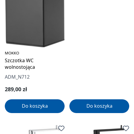
MOKKO
Szczotka WC
wolnostojąca
ADM_N712
Cena regularna:
289,00 zł
Do koszyka
Do koszyka