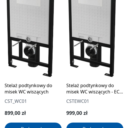
Stelaż podtynkowy do
Stelaż podtynkowy do
misek WC wiszących
misek WC wiszących - ECO
spłukiwanie 4/2 l
CST_WC01
CSTEWC01
Cena regularna:
Cena regularna:
899,00 zł
999,00 zł