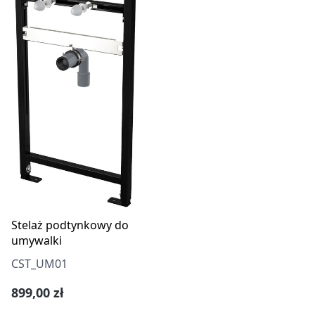
Stelaż podtynkowy do
umywalki
CST_UM01
Cena regularna:
899,00 zł