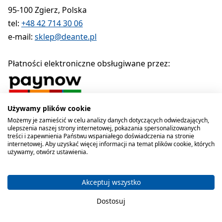
95-100 Zgierz, Polska
tel:
+48 42 714 30 06
e-mail:
sklep@deante.pl
Płatności elektroniczne obsługiwane przez:
Używamy plików cookie
Polityka prywatności
Regulamin
Polityka cookies
Możemy je zamieścić w celu analizy danych dotyczących odwiedzających,
ulepszenia naszej strony internetowej, pokazania spersonalizowanych
Deante sp. z o.o. 1990-2026
treści i zapewnienia Państwu wspaniałego doświadczenia na stronie
internetowej. Aby uzyskać więcej informacji na temat plików cookie, których
używamy, otwórz ustawienia.
Akceptuj wszystko
Dostosuj
Koszyk zawiera produkty 0 . C
Masz 0 przedmioty 
Kategorie
Szukaj
Koszyk
Ulubione
Konto