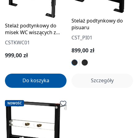
Stelaż podtynkowy do
Stelaż podtynkowy do
pisuaru
misek WC wiszących z
CST_PI01
odprowadzeniem
CSTKWC01
zapachów/skroplin
Cena regularna:
899,00 zł
Cena regularna:
999,00 zł
Do koszyka
Szczegóły
NOWOŚĆ