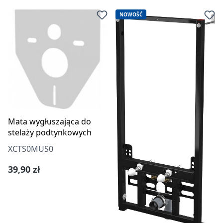
NOWOŚĆ
Mata wygłuszająca do
stelaży podtynkowych
XCTS0MUS0
Cena regularna:
39,90 zł