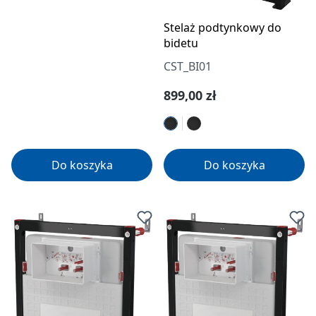
Stelaż podtynkowy do
bidetu
CST_BI01
Cena regularna:
899,00 zł
Do koszyka
Do koszyka