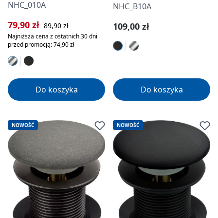
NHC_010A
NHC_B10A
Cena sprzedaży:
Cena regularna:
79,90 zł
Cena regularna:
109,00 zł
89,90 zł
Najniższa cena z ostatnich 30 dni
przed promocją: 74,90 zł
Do koszyka
Do koszyka
NOWOŚĆ
NOWOŚĆ