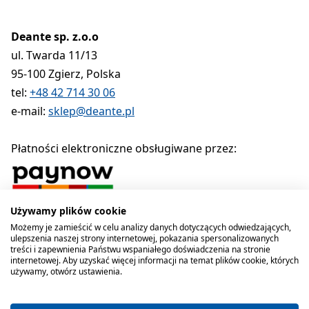
Deante sp. z.o.o
ul. Twarda 11/13
95-100 Zgierz, Polska
tel:
+48 42 714 30 06
e-mail:
sklep@deante.pl
Płatności elektroniczne obsługiwane przez:
Używamy plików cookie
Polityka prywatności
Regulamin
Polityka cookies
Możemy je zamieścić w celu analizy danych dotyczących odwiedzających,
ulepszenia naszej strony internetowej, pokazania spersonalizowanych
Deante sp. z o.o. 1990-2026
treści i zapewnienia Państwu wspaniałego doświadczenia na stronie
internetowej. Aby uzyskać więcej informacji na temat plików cookie, których
używamy, otwórz ustawienia.