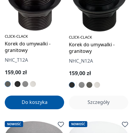
CLICK-CLACK
CLICK-CLACK
Korek do umywalki -
Korek do umywalki -
granitowy
granitowy
NHC_T12A
NHC_N12A
Cena regularna:
159,00 zł
Cena regularna:
159,00 zł
Do koszyka
Szczegóły
NOWOŚĆ
NOWOŚĆ