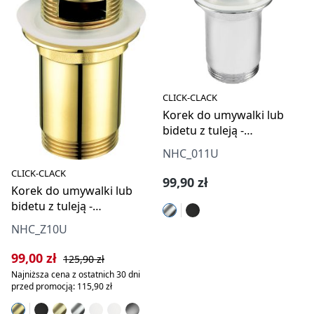
CLICK-CLACK
Korek do umywalki lub
bidetu z tuleją -
uniwersalny
NHC_011U
CLICK-CLACK
Cena regularna:
99,90 zł
Korek do umywalki lub
bidetu z tuleją -
uniwersalny
NHC_Z10U
Cena sprzedaży:
Cena regularna:
99,00 zł
125,90 zł
Najniższa cena z ostatnich 30 dni
przed promocją: 115,90 zł