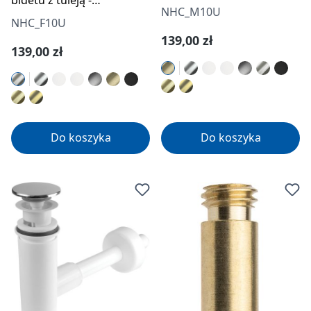
uniwersalny
NHC_M10U
uniwersalny
NHC_F10U
Cena regularna:
139,00 zł
Cena regularna:
139,00 zł
Do koszyka
Do koszyka