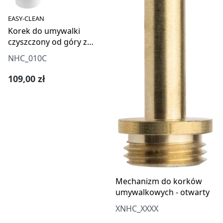
EASY-CLEAN
Korek do umywalki
czyszczony od góry z
syfonem
NHC_010C
Cena regularna:
109,00 zł
Mechanizm do korków
umywalkowych - otwarty
XNHC_XXXX