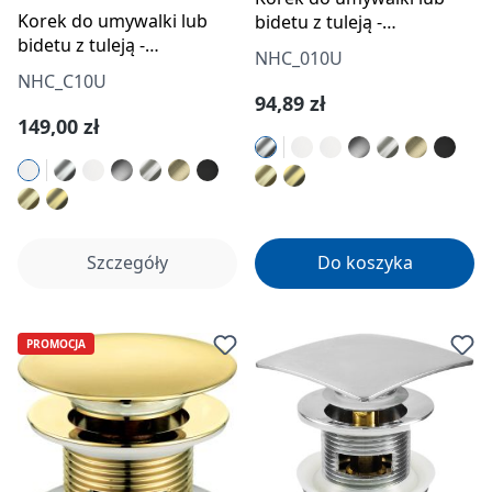
Korek do umywalki lub
bidetu z tuleją -
bidetu z tuleją -
uniwersalny
NHC_010U
ceramiczny
NHC_C10U
Cena regularna:
94,89 zł
Cena regularna:
149,00 zł
Szczegóły
Do koszyka
PROMOCJA