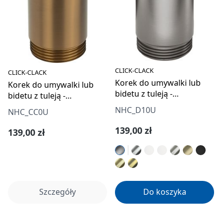
CLICK-CLACK
CLICK-CLACK
Korek do umywalki lub
Korek do umywalki lub
bidetu z tuleją -
bidetu z tuleją -
uniwersalny
uniwersalny
NHC_D10U
NHC_CC0U
Cena regularna:
139,00 zł
Cena regularna:
139,00 zł
Szczegóły
Do koszyka