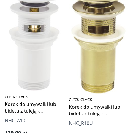
CLICK-CLACK
CLICK-CLACK
Korek do umywalki lub
Korek do umywalki lub
bidetu z tuleją -
bidetu z tuleją -
uniwersalny
uniwersalny
NHC_A10U
NHC_R10U
Cena regularna:
129,00 zł