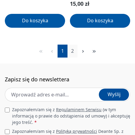
Cena regularna:
15,00 zł
Do koszyka
Do koszyka
Strona
Strona
1
2
Zapisz się do newslettera
Adres e-mail
*
Wyślij
Leave this field empty
Zapoznałem/am się z
Regulaminem Serwisu
(w tym
informacją o prawie do odstąpienia od umowy) i akceptuję
jego treść.
*
Zapoznałem/am się z
Polityką prywatności
Deante Sp. z