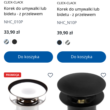
CLICK-CLACK
CLICK-CLACK
Korek do umywalki lub
Korek do umywalki lub
bidetu - z przelewem
bidetu - z przelewem
NHC_010P
NHC_N10P
Cena regularna:
33,90 zł
Cena regularna:
39,90 zł
Do koszyka
Do koszyka
PROMOCJA