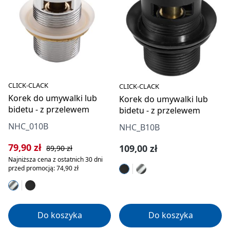
CLICK-CLACK
CLICK-CLACK
Korek do umywalki lub
Korek do umywalki lub
bidetu - z przelewem
bidetu - z przelewem
NHC_010B
NHC_B10B
Cena sprzedaży:
Cena regularna:
79,90 zł
Cena regularna:
109,00 zł
89,90 zł
Najniższa cena z ostatnich 30 dni
przed promocją: 74,90 zł
Do koszyka
Do koszyka