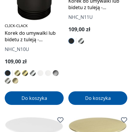
Korek do umywalki lub
bidetu z tuleją -
uniwersalny
NHC_N11U
CLICK-CLACK
Cena regularna:
109,00 zł
Korek do umywalki lub
bidetu z tuleją -
uniwersalny
NHC_N10U
Cena regularna:
109,00 zł
Do koszyka
Do koszyka