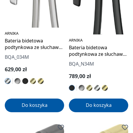
ARNIKA
ARNIKA
Bateria bidetowa
podtynkowa ze słuchawką
Bateria bidetowa
typu bidetta
podtynkowa ze słuchawką
BQA_034M
typu bidetta
BQA_N34M
Cena regularna:
629,00 zł
Cena regularna:
789,00 zł
Do koszyka
Do koszyka