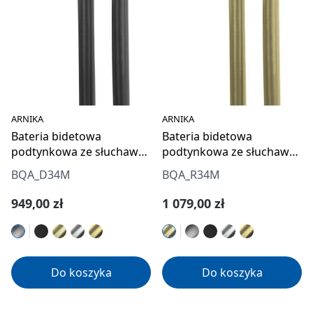
ARNIKA
ARNIKA
Bateria bidetowa
Bateria bidetowa
podtynkowa ze słuchawką
podtynkowa ze słuchawką
typu bidetta
typu bidetta
BQA_D34M
BQA_R34M
Cena regularna:
Cena regularna:
949,00 zł
1 079,00 zł
Do koszyka
Do koszyka