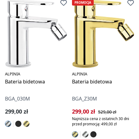
PROMOCJA
ALPINIA
ALPINIA
Bateria bidetowa
Bateria bidetowa
BGA_030M
BGA_Z30M
Cena regularna:
Cena sprzedaży:
Cena regularna:
299,00 zł
299,00 zł
529,00 zł
Najniższa cena z ostatnich 30 dni
przed promocją: 499,00 zł