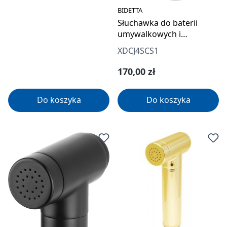
BIDETTA
Słuchawka do baterii
umywalkowych i
bidetowych - bidetta
XDCJ4SCS1
Cena regularna:
170,00 zł
Do koszyka
Do koszyka