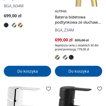
typu bidetta
BGA_N34M
ALPINIA
Cena regularna:
699,00 zł
Bateria bidetowa
podtynkowa ze słuchawką
typu bidetta
BGA_Z34M
Cena sprzedaży:
Cena regularna:
699,00 zł
899,00 zł
Najniższa cena z ostatnich 30 dni
przed promocją: 779,00 zł
Do koszyka
Do koszyka