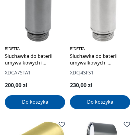
BIDETTA
BIDETTA
Słuchawka do baterii
Słuchawka do baterii
umywalkowych i
umywalkowych i
bidetowych - bidetta
bidetowych - bidetta
XDCA7STA1
XDCJ4SFS1
Cena regularna:
Cena regularna:
200,00 zł
230,00 zł
Do koszyka
Do koszyka