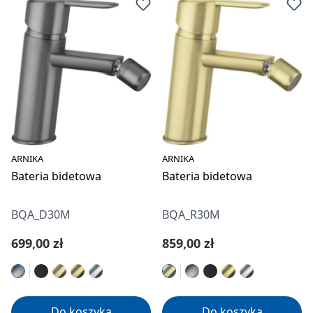
ARNIKA
ARNIKA
Bateria bidetowa
Bateria bidetowa
BQA_D30M
BQA_R30M
Cena regularna:
Cena regularna:
699,00 zł
859,00 zł
Do koszyka
Do koszyka