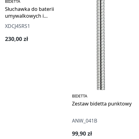
BIDETTA
Słuchawka do baterii
umywalkowych i
bidetowych - bidetta
XDCJ4SRS1
Cena regularna:
230,00 zł
BIDETTA
Zestaw bidetta punktowy
ANW_041B
Cena regularna:
99,90 zł