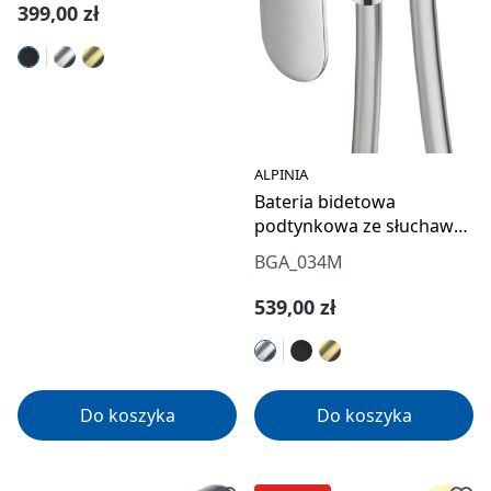
Cena regularna:
399,00 zł
ALPINIA
Bateria bidetowa
podtynkowa ze słuchawką
typu bidetta
BGA_034M
Cena regularna:
539,00 zł
Do koszyka
Do koszyka