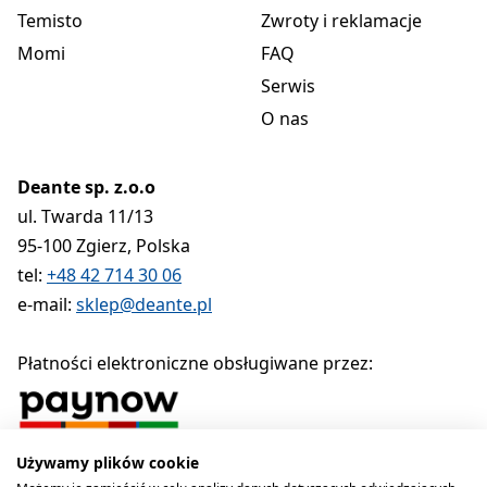
Temisto
Zwroty i reklamacje
Momi
FAQ
Serwis
O nas
Deante sp. z.o.o
ul. Twarda 11/13
95-100 Zgierz, Polska
tel:
+48 42 714 30 06
e-mail:
sklep@deante.pl
Płatności elektroniczne obsługiwane przez:
Używamy plików cookie
Polityka prywatności
Regulamin
Polityka cookies