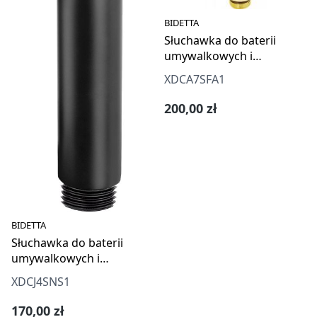
BIDETTA
Słuchawka do baterii
umywalkowych i
bidetowych - bidetta
XDCA7SFA1
Cena regularna:
200,00 zł
BIDETTA
Słuchawka do baterii
umywalkowych i
bidetowych - bidetta
XDCJ4SNS1
Cena regularna:
170,00 zł