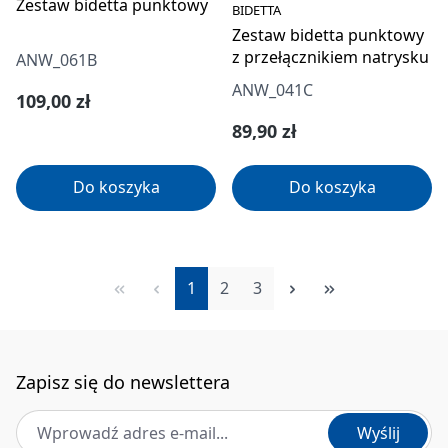
Zestaw bidetta punktowy
BIDETTA
Zestaw bidetta punktowy
z przełącznikiem natrysku
ANW_061B
ANW_041C
Cena regularna:
109,00 zł
Cena regularna:
89,90 zł
Do koszyka
Do koszyka
Strona
Strona
Strona
1
2
3
Zapisz się do newslettera
Adres e-mail
*
Wyślij