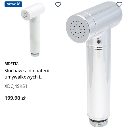
NOWOŚĆ
BIDETTA
Słuchawka do baterii
umywalkowych i
bidetowych
XDCJ4SKS1
Cena regularna:
199,90 zł