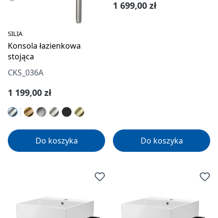
Cena regularna:
1 699,00 zł
SILIA
Konsola łazienkowa
stojąca
CKS_036A
Cena regularna:
1 199,00 zł
Do koszyka
Do koszyka