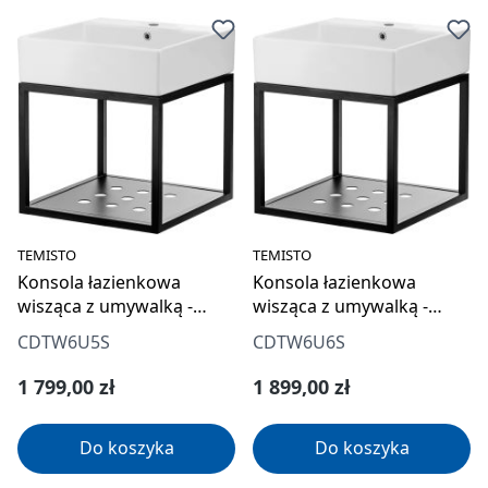
TEMISTO
TEMISTO
Konsola łazienkowa
Konsola łazienkowa
wisząca z umywalką -
wisząca z umywalką -
50x50 cm
60x50 cm
CDTW6U5S
CDTW6U6S
Cena regularna:
Cena regularna:
1 799,00 zł
1 899,00 zł
Do koszyka
Do koszyka