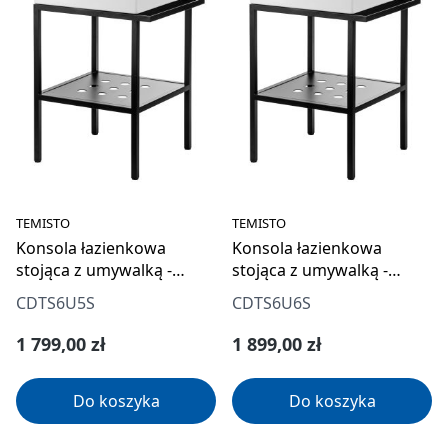
TEMISTO
TEMISTO
Konsola łazienkowa
Konsola łazienkowa
stojąca z umywalką -
stojąca z umywalką -
56.5x50 cm
66.5x50 cm
CDTS6U5S
CDTS6U6S
Cena regularna:
Cena regularna:
1 799,00 zł
1 899,00 zł
Do koszyka
Do koszyka