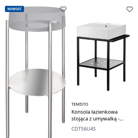
NOWOŚĆ
TEMISTO
Konsola łazienkowa
stojąca z umywalką -
56.5x40 cm
CDTS6U4S