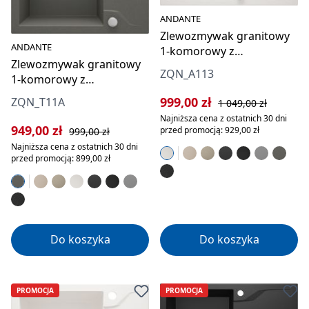
ANDANTE
Zlewozmywak granitowy
ANDANTE
1-komorowy z
Zlewozmywak granitowy
ociekaczem
ZQN_A113
1-komorowy z
ociekaczem
Cena sprzedaży:
Cena regularna:
999,00 zł
ZQN_T11A
1 049,00 zł
Najniższa cena z ostatnich 30 dni
Cena sprzedaży:
Cena regularna:
949,00 zł
przed promocją: 929,00 zł
999,00 zł
Najniższa cena z ostatnich 30 dni
przed promocją: 899,00 zł
Do koszyka
Do koszyka
PROMOCJA
PROMOCJA