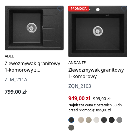
PROMOCJA
ADEL
ANDANTE
Zlewozmywak granitowy
Zlewozmywak granitowy
1-komorowy z
1-komorowy
ociekaczem
ZLM_211A
ZQN_2103
Cena regularna:
799,00 zł
Cena sprzedaży:
Cena regularna:
949,00 zł
999,00 zł
Najniższa cena z ostatnich 30 dni
przed promocją: 899,00 zł