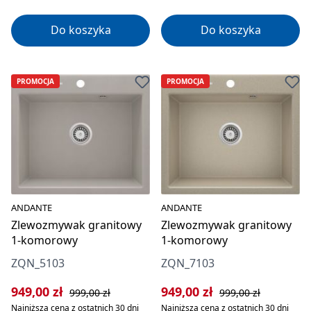
Do koszyka
Do koszyka
PROMOCJA
PROMOCJA
ANDANTE
ANDANTE
Zlewozmywak granitowy
Zlewozmywak granitowy
1-komorowy
1-komorowy
ZQN_5103
ZQN_7103
Cena sprzedaży:
Cena regularna:
Cena sprzedaży:
Cena regularna:
949,00 zł
949,00 zł
999,00 zł
999,00 zł
Najniższa cena z ostatnich 30 dni
Najniższa cena z ostatnich 30 dni