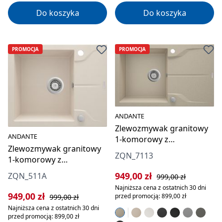
Do koszyka
Do koszyka
PROMOCJA
PROMOCJA
ANDANTE
Zlewozmywak granitowy
ANDANTE
1-komorowy z
Zlewozmywak granitowy
ociekaczem
ZQN_7113
1-komorowy z
ociekaczem
Cena sprzedaży:
Cena regularna:
949,00 zł
ZQN_511A
999,00 zł
Najniższa cena z ostatnich 30 dni
Cena sprzedaży:
Cena regularna:
949,00 zł
przed promocją: 899,00 zł
999,00 zł
Najniższa cena z ostatnich 30 dni
przed promocją: 899,00 zł