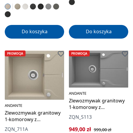
Do koszyka
Do koszyka
PROMOCJA
PROMOCJA
ANDANTE
Zlewozmywak granitowy
ANDANTE
1-komorowy z
Zlewozmywak granitowy
ociekaczem
ZQN_S113
1-komorowy z
ociekaczem
Cena sprzedaży:
Cena regularna:
949,00 zł
ZQN_711A
999,00 zł