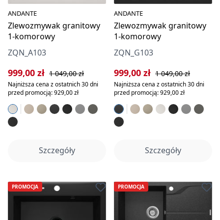
ANDANTE
ANDANTE
Zlewozmywak granitowy
Zlewozmywak granitowy
1-komorowy
1-komorowy
ZQN_A103
ZQN_G103
Cena sprzedaży:
Cena regularna:
Cena sprzedaży:
Cena regularna:
999,00 zł
999,00 zł
1 049,00 zł
1 049,00 zł
Najniższa cena z ostatnich 30 dni
Najniższa cena z ostatnich 30 dni
przed promocją: 929,00 zł
przed promocją: 929,00 zł
Szczegóły
Szczegóły
PROMOCJA
PROMOCJA