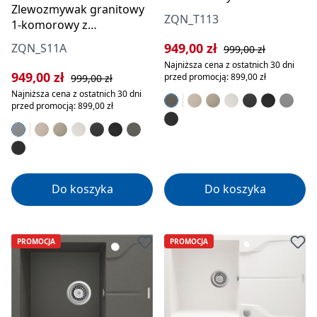
Zlewozmywak granitowy
ociekaczem
ZQN_T113
1-komorowy z
ociekaczem
Cena sprzedaży:
Cena regularna:
949,00 zł
ZQN_S11A
999,00 zł
Najniższa cena z ostatnich 30 dni
Cena sprzedaży:
Cena regularna:
949,00 zł
przed promocją: 899,00 zł
999,00 zł
Najniższa cena z ostatnich 30 dni
przed promocją: 899,00 zł
Do koszyka
Do koszyka
PROMOCJA
PROMOCJA