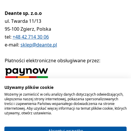
Deante sp. z.o.o
ul. Twarda 11/13
95-100 Zgierz, Polska
tel:
+48 42 714 30 06
e-mail:
sklep@deante.pl
Płatności elektroniczne obsługiwane przez:
Używamy plików cookie
Polityka prywatności
Regulamin
Polityka cookies
Możemy je zamieścić w celu analizy danych dotyczących odwiedzających,
ulepszenia naszej strony internetowej, pokazania spersonalizowanych
Deante sp. z o.o. 1990-2026
treści i zapewnienia Państwu wspaniałego doświadczenia na stronie
internetowej. Aby uzyskać więcej informacji na temat plików cookie, których
używamy, otwórz ustawienia.
Akceptuj wszystko