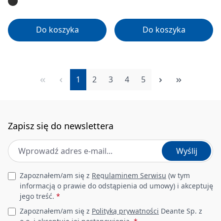
Do koszyka
Do koszyka
Strona
Strona
Strona
Strona
Strona
1
2
3
4
5
Zapisz się do newslettera
Adres e-mail
*
Wyślij
Leave this field empty
Zapoznałem/am się z
Regulaminem Serwisu
(w tym
informacją o prawie do odstąpienia od umowy) i akceptuję
jego treść.
*
Zapoznałem/am się z
Polityką prywatności
Deante Sp. z