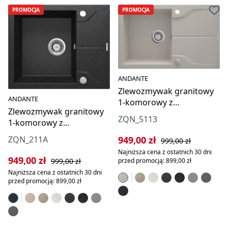
PROMOCJA
PROMOCJA
ANDANTE
Zlewozmywak granitowy
ANDANTE
1-komorowy z
Zlewozmywak granitowy
ociekaczem
ZQN_5113
1-komorowy z
ociekaczem
Cena sprzedaży:
Cena regularna:
949,00 zł
ZQN_211A
999,00 zł
Najniższa cena z ostatnich 30 dni
Cena sprzedaży:
Cena regularna:
949,00 zł
przed promocją: 899,00 zł
999,00 zł
Najniższa cena z ostatnich 30 dni
przed promocją: 899,00 zł