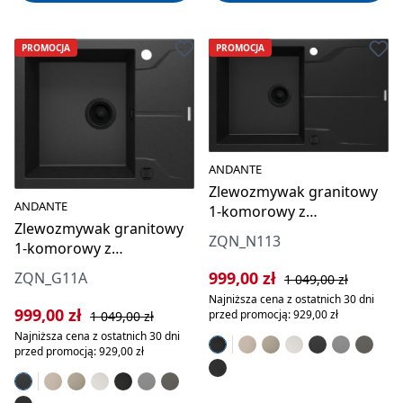
PROMOCJA
PROMOCJA
ANDANTE
Zlewozmywak granitowy
ANDANTE
1-komorowy z
Zlewozmywak granitowy
ociekaczem
ZQN_N113
1-komorowy z
ociekaczem
Cena sprzedaży:
Cena regularna:
999,00 zł
ZQN_G11A
1 049,00 zł
Najniższa cena z ostatnich 30 dni
Cena sprzedaży:
Cena regularna:
999,00 zł
przed promocją: 929,00 zł
1 049,00 zł
Najniższa cena z ostatnich 30 dni
przed promocją: 929,00 zł