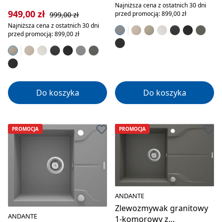
Najniższa cena z ostatnich 30 dni
Cena sprzedaży:
Cena regularna:
949,00 zł
przed promocją: 899,00 zł
999,00 zł
Najniższa cena z ostatnich 30 dni
przed promocją: 899,00 zł
Do koszyka
Do koszyka
PROMOCJA
PROMOCJA
ANDANTE
Zlewozmywak granitowy
ANDANTE
1-komorowy z