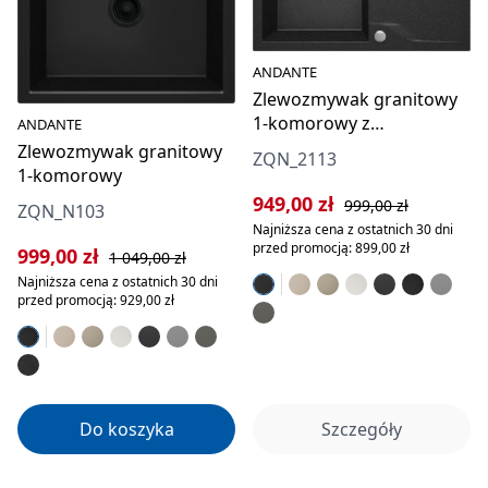
ANDANTE
Zlewozmywak granitowy
1-komorowy z
ANDANTE
ociekaczem
Zlewozmywak granitowy
ZQN_2113
1-komorowy
Cena sprzedaży:
Cena regularna:
949,00 zł
999,00 zł
ZQN_N103
Najniższa cena z ostatnich 30 dni
przed promocją: 899,00 zł
Cena sprzedaży:
Cena regularna:
999,00 zł
1 049,00 zł
Najniższa cena z ostatnich 30 dni
przed promocją: 929,00 zł
Do koszyka
Szczegóły