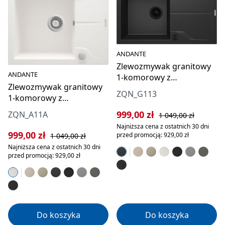
ANDANTE
Zlewozmywak granitowy
ANDANTE
1-komorowy z
Zlewozmywak granitowy
ociekaczem
ZQN_G113
1-komorowy z
ociekaczem
Cena sprzedaży:
Cena regularna:
999,00 zł
ZQN_A11A
1 049,00 zł
Najniższa cena z ostatnich 30 dni
Cena sprzedaży:
Cena regularna:
999,00 zł
przed promocją: 929,00 zł
1 049,00 zł
Najniższa cena z ostatnich 30 dni
przed promocją: 929,00 zł
Do koszyka
Do koszyka