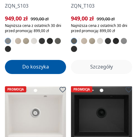
ZQN_S103
ZQN_T103
Cena sprzedaży:
Cena regularna:
Cena sprzedaży:
Cena regularna:
949,00 zł
949,00 zł
999,00 zł
999,00 zł
Najniższa cena z ostatnich 30 dni
Najniższa cena z ostatnich 30 dni
przed promocją: 899,00 zł
przed promocją: 899,00 zł
Do koszyka
Szczegóły
PROMOCJA
PROMOCJA