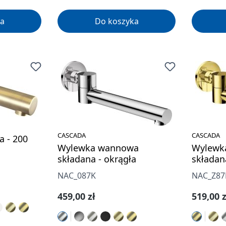
a
Do koszyka
CASCADA
CASCADA
 - 200
Wylewka wannowa
Wylewk
składana - okrągła
składan
NAC_087K
NAC_Z87
Cena regularna:
Cena re
459,00 zł
519,00 z