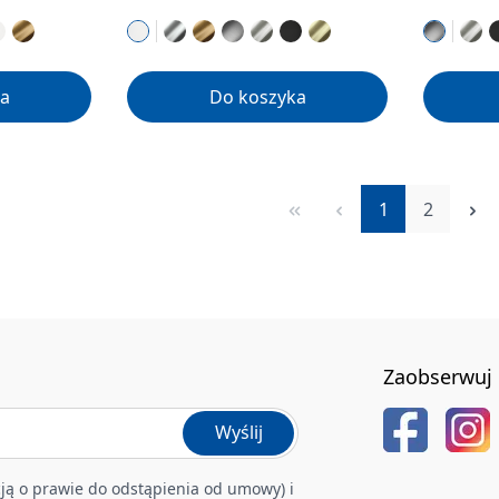
a
Do koszyka
Strona
Strona
1
2
Zaobserwuj 
Wyślij
ją o prawie do odstąpienia od umowy) i