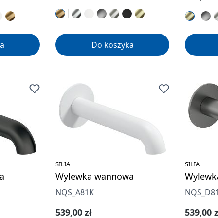
a
Do koszyka
SILIA
SILIA
a
Wylewka wannowa
Wylewk
NQS_A81K
NQS_D8
Cena regularna:
Cena re
539,00 zł
539,00 z