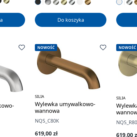
a
Do koszyka
NOWOŚĆ
NOWOŚĆ
SILIA
SILIA
Wylewka umywalkowo-
kowo-
Wylewk
wannowa
wanno
NQS_C80K
NQS_R8
Cena regularna:
619,00 zł
Cena re
619,00 z