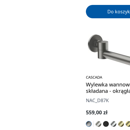
Do koszyk
CASCADA
Wylewka wannow
składana - okrągł
NAC_D87K
Cena regularna:
559,00 zł