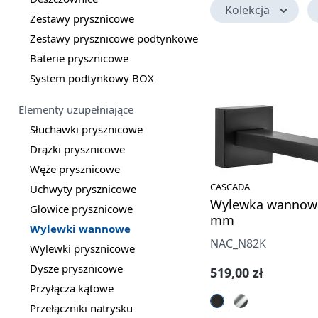
Kolekcja
Zestawy prysznicowe
Zestawy prysznicowe podtynkowe
Baterie prysznicowe
System podtynkowy BOX
Elementy uzupełniające
Słuchawki prysznicowe
Drążki prysznicowe
Węże prysznicowe
CASCADA
Uchwyty prysznicowe
Wylewka wannowa
Głowice prysznicowe
mm
Wylewki wannowe
NAC_N82K
Wylewki prysznicowe
Dysze prysznicowe
Cena regularna:
519,00 zł
Przyłącza kątowe
Przełączniki natrysku