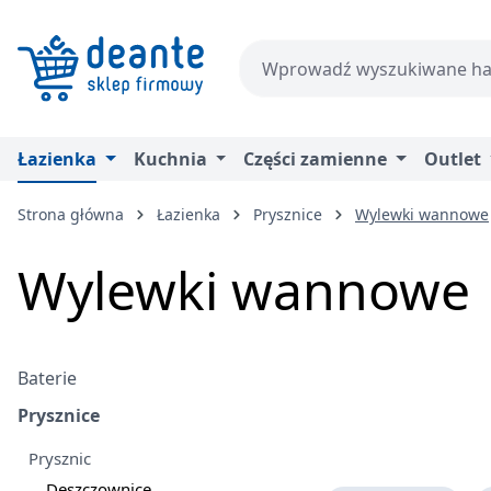
zejdź do głównej zawartości
Przejdź do wyszukiwania
Przejdź do głównej nawigacji
Łazienka
Kuchnia
Części zamienne
Outlet
Strona główna
Łazienka
Prysznice
Wylewki wannowe
Wylewki wannowe
Baterie
Prysznice
Prysznic
Deszczownice