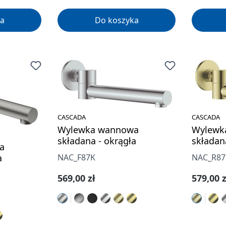
a
Do koszyka
CASCADA
CASCADA
Wylewka wannowa
Wylewk
składana - okrągła
składan
a
a
NAC_F87K
NAC_R87
Cena regularna:
Cena re
569,00 zł
579,00 z