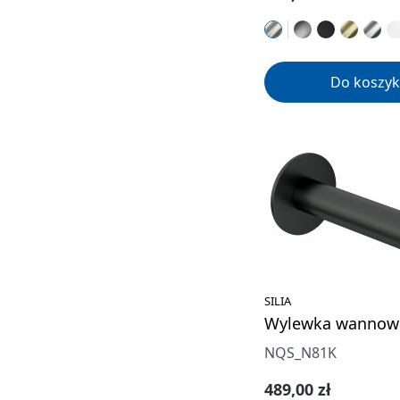
Do koszyk
SILIA
Wylewka wannow
NQS_N81K
Cena regularna:
489,00 zł