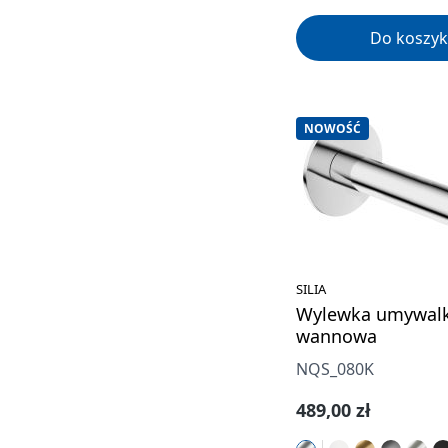
Do koszyk
NOWOŚĆ
SILIA
Wylewka umywal
wannowa
NQS_080K
Cena regularna:
489,00 zł