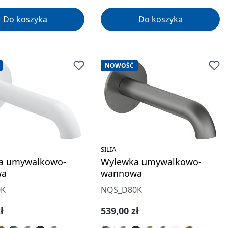
Do koszyka
Do koszyka
NOWOŚĆ
SILIA
a umywalkowo-
Wylewka umywalkowo-
wa
wannowa
0K
NQS_D80K
gularna:
Cena regularna:
ł
539,00 zł