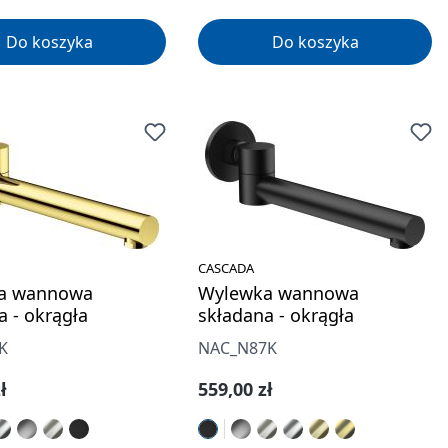
Do koszyka
Do koszyka
CASCADA
a wannowa
Wylewka wannowa
a - okrągła
składana - okrągła
K
NAC_N87K
gularna:
Cena regularna:
ł
559,00 zł