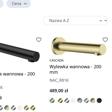
Cena
CASCADA
Wylewka wannowa - 200
mm
a wannowa - 200
NAC_R81K
1K
Cena regularna:
489,00 zł
gularna:
ł