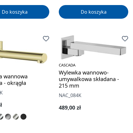
Do koszyka
Do koszyka
CASCADA
Wylewka wannowo-
a wannowa
umywalkowa składana -
a - okrągła
215 mm
K
NAC_084K
gularna:
ł
Cena regularna:
489,00 zł