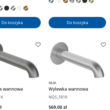
Do koszyka
Do koszyka
SILIA
a wannowa
Wylewka wannowa
1K
NQS_F81K
gularna:
Cena regularna:
ł
569,00 zł