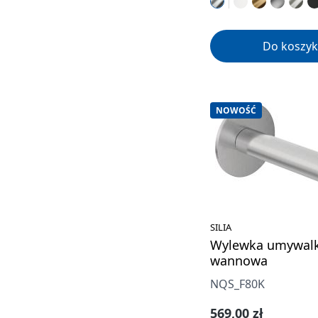
Do koszyk
NOWOŚĆ
SILIA
Wylewka umywal
wannowa
NQS_F80K
Cena regularna:
569,00 zł