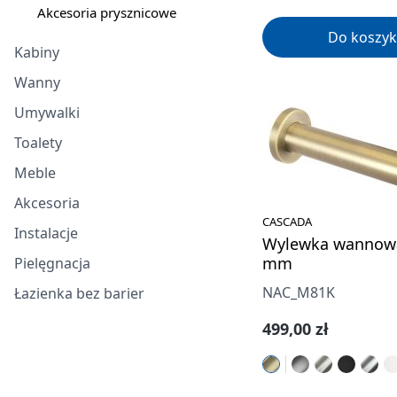
Akcesoria prysznicowe
Do koszyk
Kabiny
Wanny
Umywalki
Toalety
Meble
Akcesoria
CASCADA
Instalacje
Wylewka wannowa
mm
Pielęgnacja
NAC_M81K
Łazienka bez barier
Cena regularna:
499,00 zł