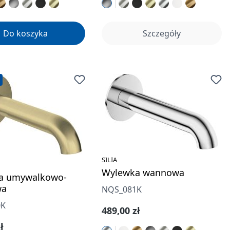
Do koszyka
Szczegóły
SILIA
Wylewka wannowa
a umywalkowo-
wa
NQS_081K
0K
Cena regularna:
489,00 zł
gularna:
ł