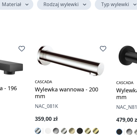
Materiał
Rodzaj wylewki
Typ wylewki
CASCADA
CASCADA
 - 196
Wylewka wannowa - 200
Wylewk
mm
mm
NAC_081K
NAC_N8
Cena regularna:
359,00 zł
Cena re
479,00 z