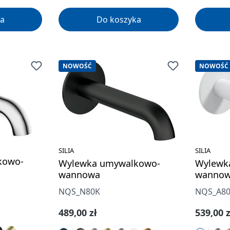
a
Do koszyka
NOWOŚĆ
NOWOŚĆ
SILIA
SILIA
kowo-
Wylewka umywalkowo-
Wylewk
wannowa
wanno
NQS_N80K
NQS_A8
Cena regularna:
Cena re
489,00 zł
539,00 z