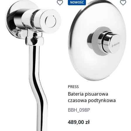
NOWOŚĆ
PRESS
Bateria pisuarowa
czasowa podtynkowa
BBH_098P
Cena regularna:
489,00 zł