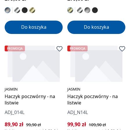
Do koszyka
Do koszyka
PROMOCJA
PROMOCJA
JASMIN
JASMIN
Haczyk poczwórny - na
Haczyk poczwórny - na
listwie
listwie
ADJ_014L
ADJ_N14L
Cena sprzedaży:
Cena regularna:
Cena sprzedaży:
Cena regularna:
89,90 zł
99,90 zł
99,90 zł
109,90 zł