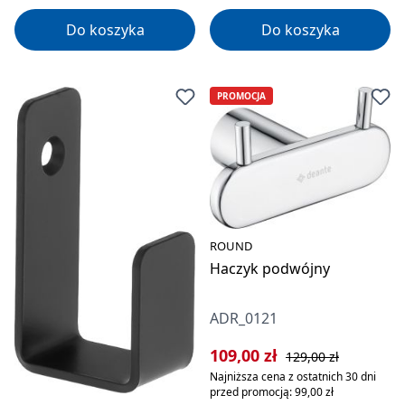
Do koszyka
Do koszyka
PROMOCJA
ROUND
Haczyk podwójny
ADR_0121
Cena sprzedaży:
Cena regularna:
109,00 zł
129,00 zł
Najniższa cena z ostatnich 30 dni
przed promocją: 99,00 zł