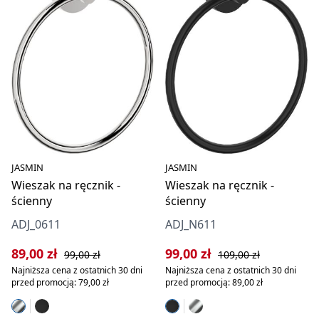
JASMIN
JASMIN
Wieszak na ręcznik -
Wieszak na ręcznik -
ścienny
ścienny
ADJ_0611
ADJ_N611
Cena sprzedaży:
Cena regularna:
Cena sprzedaży:
Cena regularna:
89,00 zł
99,00 zł
99,00 zł
109,00 zł
Najniższa cena z ostatnich 30 dni
Najniższa cena z ostatnich 30 dni
przed promocją: 79,00 zł
przed promocją: 89,00 zł