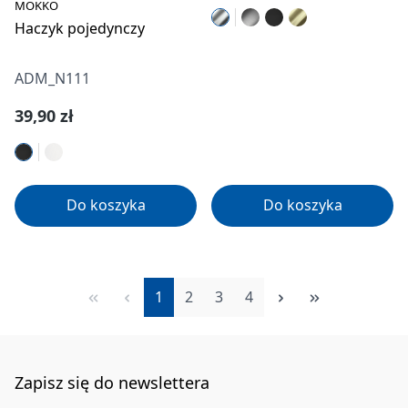
MOKKO
Haczyk pojedynczy
ADM_N111
Cena regularna:
39,90 zł
Do koszyka
Do koszyka
Strona
Strona
Strona
Strona
1
2
3
4
Zapisz się do newslettera