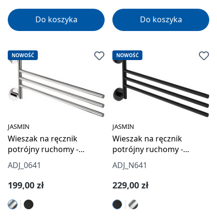
Do koszyka
Do koszyka
NOWOŚĆ
NOWOŚĆ
JASMIN
JASMIN
Wieszak na ręcznik
Wieszak na ręcznik
potrójny ruchomy -
potrójny ruchomy -
ścienny
ścienny
ADJ_0641
ADJ_N641
Cena regularna:
Cena regularna:
199,00 zł
229,00 zł