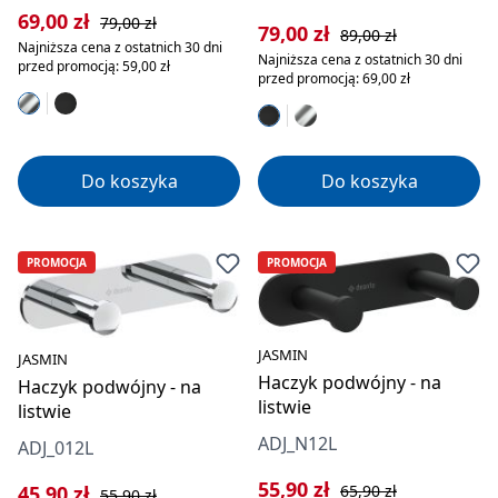
Cena sprzedaży:
Cena regularna:
69,00 zł
79,00 zł
Cena sprzedaży:
Cena regularna:
79,00 zł
89,00 zł
Najniższa cena z ostatnich 30 dni
Najniższa cena z ostatnich 30 dni
przed promocją: 59,00 zł
przed promocją: 69,00 zł
Do koszyka
Do koszyka
PROMOCJA
PROMOCJA
JASMIN
JASMIN
Haczyk podwójny - na
Haczyk podwójny - na
listwie
listwie
ADJ_N12L
ADJ_012L
Cena sprzedaży:
Cena regularna:
55,90 zł
Cena sprzedaży:
Cena regularna:
45,90 zł
65,90 zł
55,90 zł