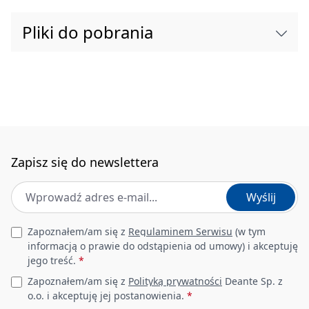
Rodzaj powierzchni
mat
Pliki do pobrania
Materiał
stal 304
Wysokość [mm]
762
Szerokość [mm]
276
Głębokość [mm]
141
Zapisz się do newslettera
Adres e-mail
*
Udźwig [kg]
8
Wyślij
Zabezpieczenie szyb
Tak
Leave this field empty
Zapoznałem/am się z
Regulaminem Serwisu
(w tym
informacją o prawie do odstąpienia od umowy) i akceptuję
Do montażu na
jego treść.
*
Tak
szybach stałych
Zapoznałem/am się z
Polityką prywatności
Deante Sp. z
o.o. i akceptuję jej postanowienia.
*