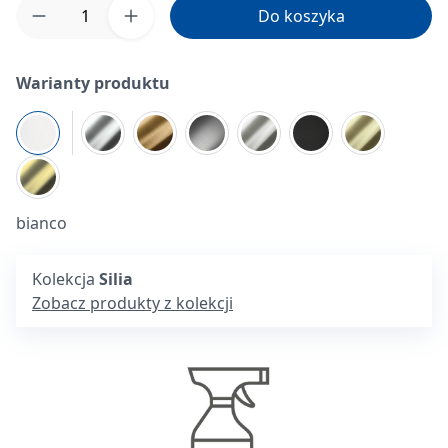
Ilość produktu: Wprowadź żądaną ilość lub 
Do koszyka
Warianty produktu
bianco
Kolekcja
Silia
Zobacz produkty z kolekcji