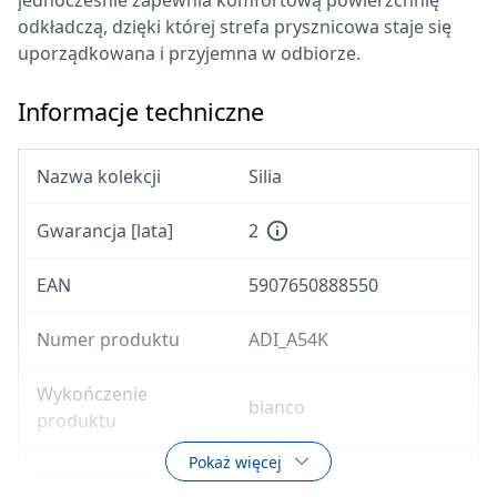
jednocześnie zapewnia komfortową powierzchnię
odkładczą, dzięki której strefa prysznicowa staje się
uporządkowana i przyjemna w odbiorze.
Informacje techniczne
Nazwa kolekcji
Silia
Gwarancja [lata]
2
EAN
5907650888550
Numer produktu
ADI_A54K
Wykończenie
bianco
produktu
Pokaż więcej
Wykończenie
bianco