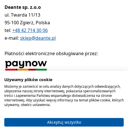
Deante sp. z.o.o
ul. Twarda 11/13
95-100 Zgierz, Polska
tel:
+48 42 714 30 06
e-mail:
sklep@deante.pl
Płatności elektroniczne obsługiwane przez:
Używamy plików cookie
Polityka prywatności
Regulamin
Polityka cookies
Możemy je zamieścić w celu analizy danych dotyczących odwiedzających,
ulepszenia naszej strony internetowej, pokazania spersonalizowanych
Deante sp. z o.o. 1990-2026
treści i zapewnienia Państwu wspaniałego doświadczenia na stronie
internetowej. Aby uzyskać więcej informacji na temat plików cookie, których
używamy, otwórz ustawienia.
Akceptuj wszystko