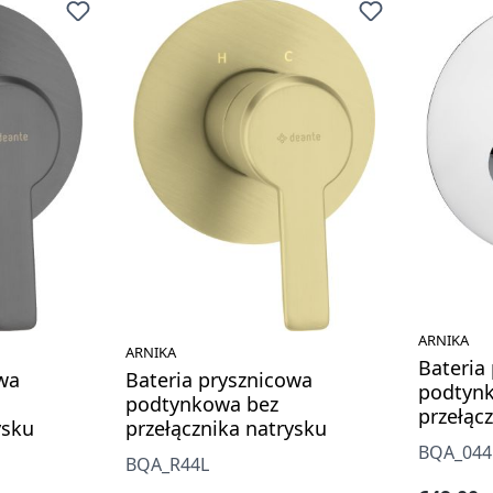
ARNIKA
ARNIKA
Bateria
owa
Bateria prysznicowa
podtyn
podtynkowa bez
przełąc
ysku
przełącznika natrysku
BQA_044
BQA_R44L