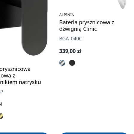
ALPINIA
Bateria prysznicowa z
dźwignią Clinic
BGA_040C
Cena regularna:
339,00 zł
 prysznicowa
kowa z
znikiem natrysku
4P
gularna:
ł