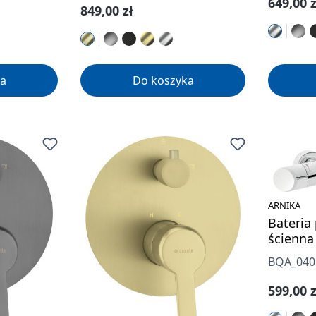
Cena re
649,00 z
Cena regularna:
849,00 zł
a
Do koszyka
ARNIKA
Bateria
ścienna
BQA_04
Cena re
599,00 z