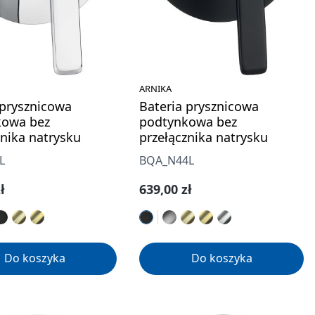
ARNIKA
 prysznicowa
Bateria prysznicowa
kowa bez
podtynkowa bez
znika natrysku
przełącznika natrysku
L
BQA_N44L
gularna:
Cena regularna:
ł
639,00 zł
Do koszyka
Do koszyka