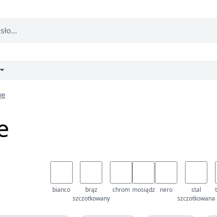
we
e
bianco
brąz
chrom
mosiądz
nero
stal
szczotkowany
szczotkowana