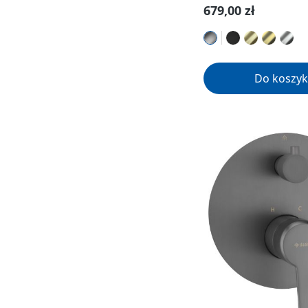
Cena regularna:
679,00 zł
Do koszyk