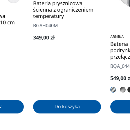
Bateria prysznicowa
ścienna z ograniczeniem
owa
temperatury
 10 cm
BGAH040M
Cena regularna:
ARNIKA
349,00 zł
Bateria
podtyn
przełąc
BQA_044
Cena re
549,00 z
a
Do koszyka