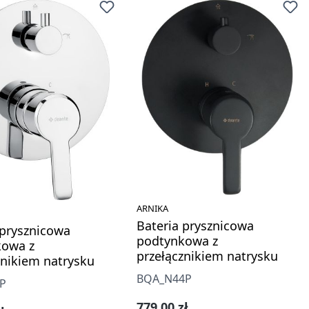
ARNIKA
Bateria prysznicowa
 prysznicowa
podtynkowa z
kowa z
przełącznikiem natrysku
znikiem natrysku
BQA_N44P
P
Cena regularna:
779,00 zł