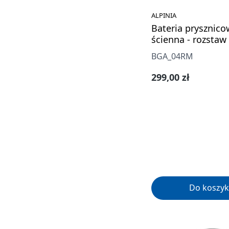
ALPINIA
Bateria prysznic
ścienna - rozstaw
BGA_04RM
Cena regularna:
299,00 zł
Do koszyk