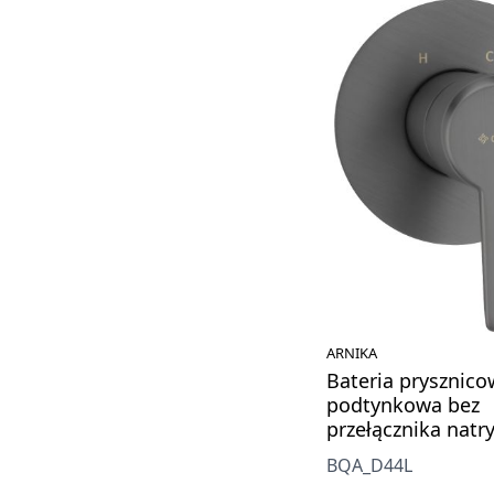
ARNIKA
Bateria prysznic
podtynkowa bez
przełącznika natr
BQA_D44L