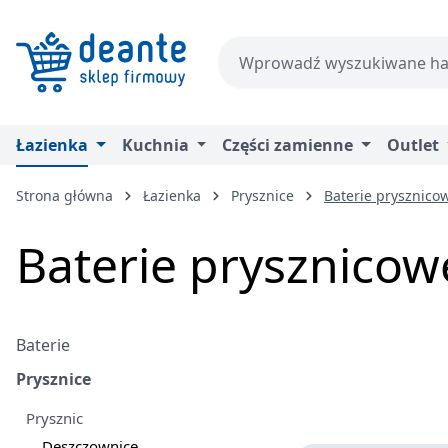
zejdź do głównej zawartości
Przejdź do wyszukiwania
Przejdź do głównej nawigacji
Łazienka
Kuchnia
Części zamienne
Outlet
Strona główna
Łazienka
Prysznice
Baterie prysznico
Baterie prysznicow
Baterie
Prysznice
Prysznic
Deszczownice