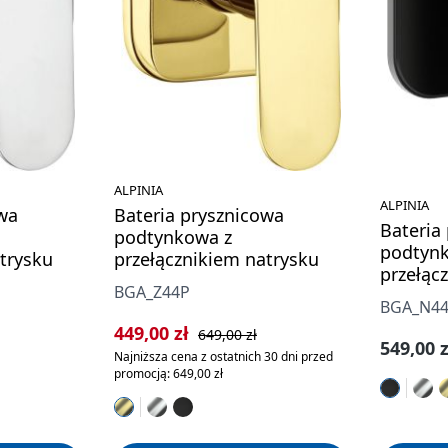
ALPINIA
ALPINIA
owa
Bateria prysznicowa
Bateria
podtynkowa z
podtyn
trysku
przełącznikiem natrysku
przełąc
BGA_Z44P
BGA_N4
Cena sprzedaży:
Cena regularna:
449,00 zł
649,00 zł
Cena re
549,00 z
Najniższa cena z ostatnich 30 dni przed
promocją: 649,00 zł