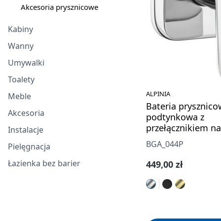
Akcesoria prysznicowe
Kabiny
Wanny
Umywalki
Toalety
ALPINIA
Meble
Bateria prysznic
Akcesoria
podtynkowa z
przełącznikiem na
Instalacje
BGA_044P
Pielęgnacja
Cena regularna:
Łazienka bez barier
449,00 zł