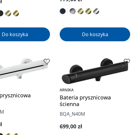
gularna:
ł
Do koszyka
Do koszyka
ARNIKA
 prysznicowa
Bateria prysznicowa
ścienna
0M
BQA_N40M
gularna:
ł
Cena regularna:
699,00 zł