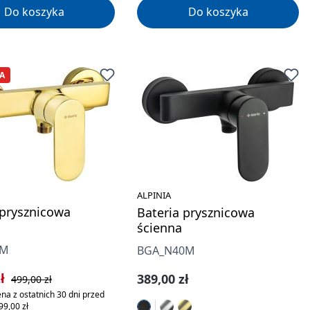
Do koszyka
Do koszyka
A
ALPINIA
 prysznicowa
Bateria prysznicowa
ścienna
0M
BGA_N40M
rzedaży:
Cena regularna:
zł
Cena regularna:
389,00 zł
499,00 zł
na z ostatnich 30 dni przed
99,00 zł