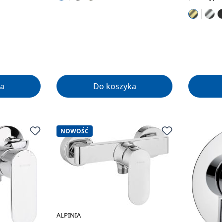
a
Do koszyka
NOWOŚĆ
ALPINIA