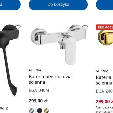
a
Do koszyka
PROMOCJ
ALPINIA
ALPINIA
Bateria prysznicowa
Bateria
ścienna
ścienna
BGA_040M
BGA_Z4
Cena regularna:
299,00 zł
Cena sp
299,00 
wa z
Najniższa ce
promocją: 4