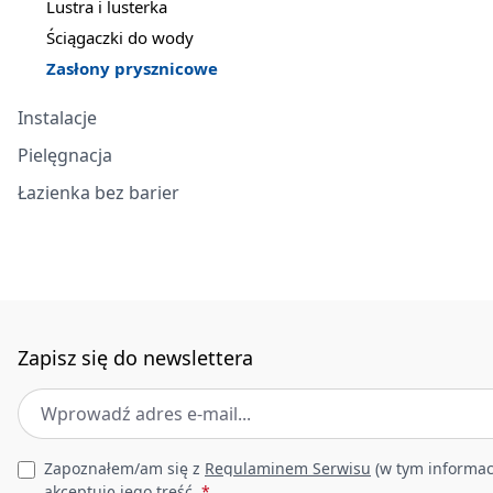
Lustra i lusterka
Ściągaczki do wody
Zasłony prysznicowe
Instalacje
Pielęgnacja
Łazienka bez barier
Zapisz się do newslettera
Adres e-mail
*
Leave this field empty
Zapoznałem/am się z
Regulaminem Serwisu
(w tym informac
akceptuję jego treść.
*