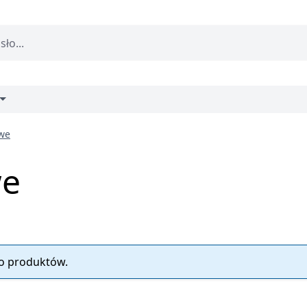
owe
we
no produktów.