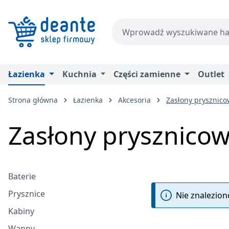
zejdź do głównej zawartości
Przejdź do wyszukiwania
Przejdź do głównej nawigacji
Łazienka
Kuchnia
Części zamienne
Outlet
Strona główna
Łazienka
Akcesoria
Zasłony prysznic
Zasłony prysznico
Baterie
Prysznice
Nie znalezio
Kabiny
Wanny