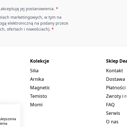
i akceptuję jej postanowienia.
*
elach marketingowych, w tym na
rogą elektroniczną na podany przeze
ch, ofertach i nowościach).
*
Kolekcje
Sklep De
Silia
Kontakt
Arnika
Dostawa
Magnetic
Płatności
Temisto
Zwroty i 
Momi
FAQ
Serwis
ulepszenia
O nas
ienia