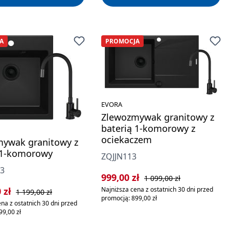
A
PROMOCJA
EVORA
Zlewozmywak granitowy z
baterią 1-komorowy z
ociekaczem
ywak granitowy z
 1-komorowy
ZQJJN113
3
Cena sprzedaży:
Cena regularna:
999,00 zł
1 099,00 zł
rzedaży:
Cena regularna:
0 zł
Najniższa cena z ostatnich 30 dni przed
1 199,00 zł
promocją: 899,00 zł
na z ostatnich 30 dni przed
99,00 zł