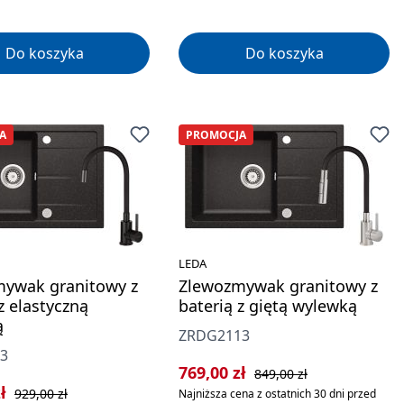
Do koszyka
Do koszyka
A
PROMOCJA
LEDA
ywak granitowy z
Zlewozmywak granitowy z
z elastyczną
baterią z giętą wylewką
ą
ZRDG2113
3
Cena sprzedaży:
Cena regularna:
769,00 zł
849,00 zł
rzedaży:
Cena regularna:
zł
929,00 zł
Najniższa cena z ostatnich 30 dni przed