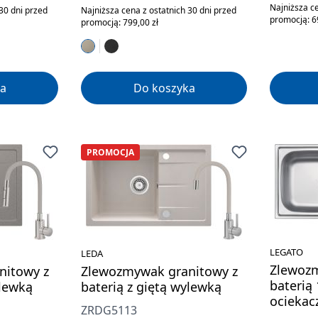
Najniższa ce
30 dni przed
Najniższa cena z ostatnich 30 dni przed
promocją: 6
promocją: 799,00 zł
a
Do koszyka
PROMOCJA
LEGATO
LEDA
Zlewozm
nitowy z
Zlewozmywak granitowy z
baterią
ylewką
baterią z giętą wylewką
ocieka
ZRDG5113