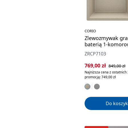
CORIO
Zlewozmywak gra
baterią 1-komoro
ZRCP7103
Cena sprzedaży:
Cena regula
769,00 zł
849,00 zł
Najniższa cena z ostatnich 
promocją: 749,00 zł
Do koszyk