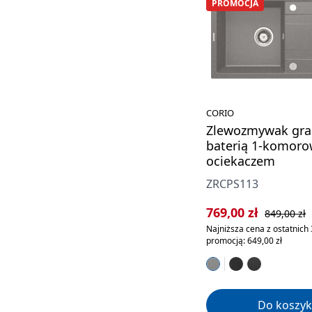
PROMOCJA
CORIO
Zlewozmywak gra
baterią 1-komoro
ociekaczem
ZRCPS113
Cena sprzedaży:
Cena regula
769,00 zł
849,00 zł
Najniższa cena z ostatnich 
promocją: 649,00 zł
Do koszyk