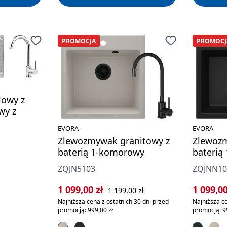
PROMOCJA
PROMOCJ
lowy z
wy z
EVORA
EVORA
Zlewozmywak granitowy z
Zlewozm
baterią 1-komorowy
baterią
ZQJN5103
ZQJNN10
Cena sprzedaży:
Cena regularna:
Cena sp
1 099,00 zł
1 099,0
1 199,00 zł
Najniższa cena z ostatnich 30 dni przed
Najniższa ce
promocją: 999,00 zł
promocją: 9