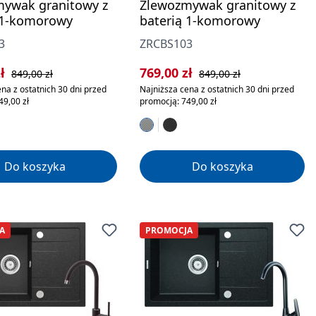
ywak granitowy z
Zlewozmywak granitowy z
 1-komorowy
baterią 1-komorowy
3
ZRCBS103
rzedaży:
Cena regularna:
Cena sprzedaży:
Cena regularna:
zł
769,00 zł
849,00 zł
849,00 zł
na z ostatnich 30 dni przed
Najniższa cena z ostatnich 30 dni przed
49,00 zł
promocją: 749,00 zł
Do koszyka
Do koszyka
A
PROMOCJA