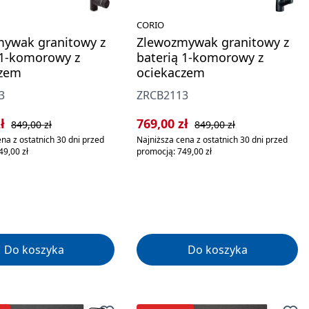
CORIO
ywak granitowy z
Zlewozmywak granitowy z
 1-komorowy z
baterią 1-komorowy z
czem
ociekaczem
3
ZRCB2113
rzedaży:
Cena regularna:
Cena sprzedaży:
Cena regularna:
zł
769,00 zł
849,00 zł
849,00 zł
na z ostatnich 30 dni przed
Najniższa cena z ostatnich 30 dni przed
49,00 zł
promocją: 749,00 zł
Do koszyka
Do koszyka