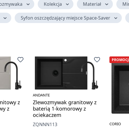
wozmywaka
Kolekcja
Materiał
Mi
Syfon oszczędzający miejsce Space-Saver
PROMOCJ
ANDANTE
nitowy z
Zlewozmywak granitowy z
wy z
baterią 1-komorowy z
ociekaczem
ZQNNN113
CORIO