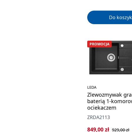
Do koszyk
PROMOCJA
LEDA
Zlewozmywak gra
baterią 1-komoro
ociekaczem
ZRDA2113
Cena sprzedaży:
Cena regula
849,00 zł
929,00 zł