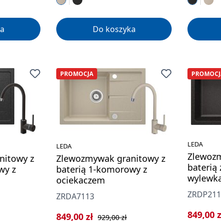
a
Do koszyka
PROMOCJA
PROMOCJ
LEDA
LEDA
Zlewozm
nitowy z
Zlewozmywak granitowy z
baterią 
wy z
baterią 1-komorowy z
wylewk
ociekaczem
ZRDP211
ZRDA7113
Cena sp
849,00 
rna:
Cena sprzedaży:
Cena regularna:
849,00 zł
929,00 zł