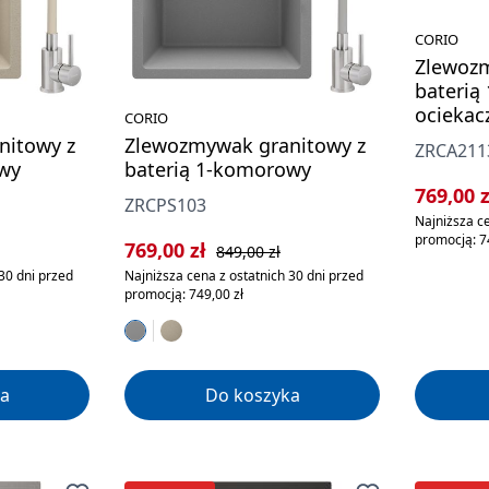
CORIO
Zlewozm
baterią
ocieka
CORIO
nitowy z
Zlewozmywak granitowy z
ZRCA211
wy
baterią 1-komorowy
Cena sp
769,00 
ZRCPS103
Najniższa ce
promocją: 7
rna:
Cena sprzedaży:
Cena regularna:
769,00 zł
849,00 zł
30 dni przed
Najniższa cena z ostatnich 30 dni przed
promocją: 749,00 zł
a
Do koszyka