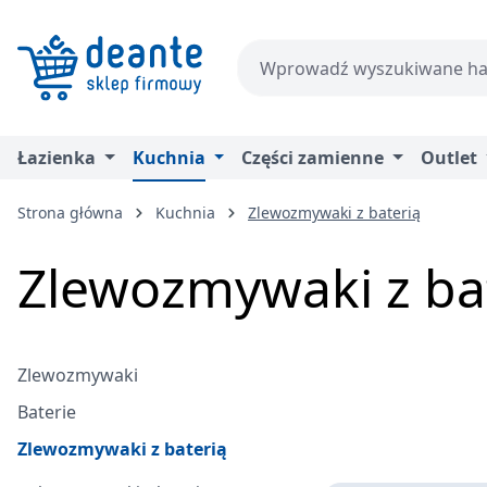
zejdź do głównej zawartości
Przejdź do wyszukiwania
Przejdź do głównej nawigacji
Łazienka
Kuchnia
Części zamienne
Outlet
Strona główna
Kuchnia
Zlewozmywaki z baterią
Zlewozmywaki z ba
Zlewozmywaki
Baterie
Zlewozmywaki z baterią