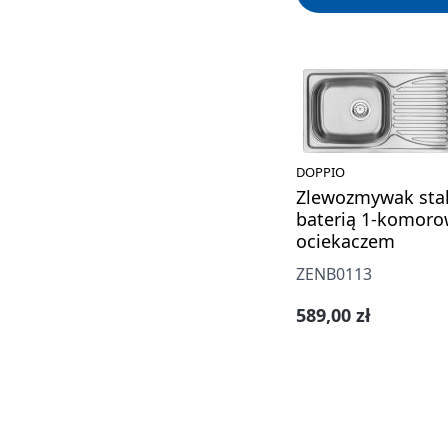
DOPPIO
Zlewozmywak sta
baterią 1-komoro
ociekaczem
ZENB0113
Cena regularna:
589,00 zł