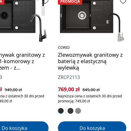
A
PROMOCJA
CORIO
ywak granitowy z
Zlewozmywak granitowy z
 1-komorowy z
baterią z elastyczną
zem - z
wylewką
ikiem
3
ZRCP2113
rzedaży:
Cena regularna:
Cena sprzedaży:
Cena regularna:
zł
769,00 zł
949,00 zł
849,00 zł
na z ostatnich 30 dni przed
Najniższa cena z ostatnich 30 dni przed
49,00 zł
promocją: 749,00 zł
Do koszyka
Do koszyka