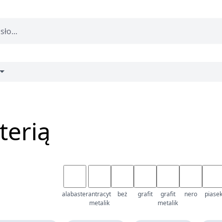
terią
alabaster
antracyt
beż
grafit
grafit
nero
piase
metalik
metalik