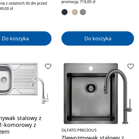
promocją: 719,00 zł
na z ostatnich 30 dni przed
99,00 zł
Do koszyka
Do koszyka
ywak stalowy z
 1-komorowy z
OLFATO PRECIOUS
czem
Zlewozmywak stalowy z