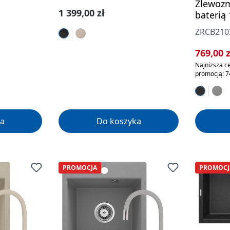
Zlewozm
Cena regularna:
1 399,00 zł
baterią
ZRCB210
Cena sp
769,00 
Najniższa ce
promocją: 7
a
Do koszyka
PROMOCJA
PROMOCJ