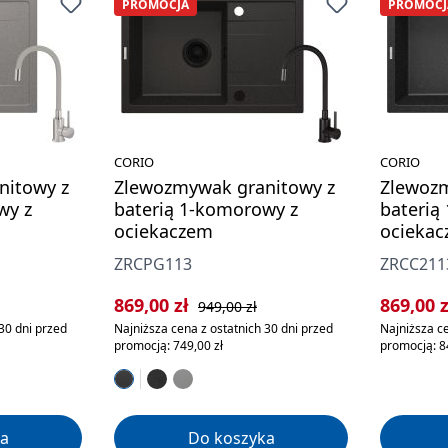
PROMOCJA
PROMOCJ
CORIO
CORIO
nitowy z
Zlewozmywak granitowy z
Zlewozm
wy z
baterią 1-komorowy z
baterią
ociekaczem
ociekac
dozown
ZRCPG113
ZRCC211
rna:
Cena sprzedaży:
Cena regularna:
Cena sp
869,00 zł
869,00 
949,00 zł
30 dni przed
Najniższa cena z ostatnich 30 dni przed
Najniższa ce
promocją: 749,00 zł
promocją: 8
a
Do koszyka