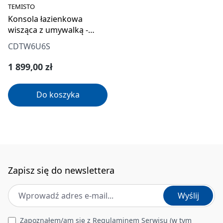
TEMISTO
Konsola łazienkowa
wisząca z umywalką -
60x50 cm
CDTW6U6S
Cena regularna:
1 899,00 zł
Do koszyka
Zapisz się do newslettera
Adres e-mail
*
Wyślij
Leave this field empty
Zapoznałem/am się z
Regulaminem Serwisu
(w tym