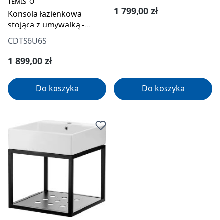
TEMISTO
Cena regularna:
1 799,00 zł
Konsola łazienkowa
stojąca z umywalką -
66.5x50 cm
CDTS6U6S
Cena regularna:
1 899,00 zł
Do koszyka
Do koszyka