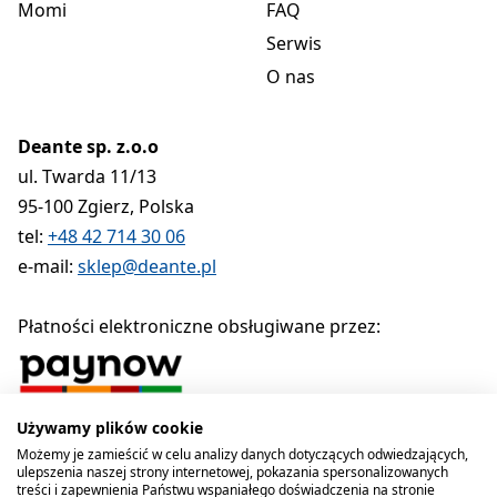
Momi
FAQ
Serwis
O nas
Deante sp. z.o.o
ul. Twarda 11/13
95-100 Zgierz, Polska
tel:
+48 42 714 30 06
e-mail:
sklep@deante.pl
Płatności elektroniczne obsługiwane przez:
Używamy plików cookie
Polityka prywatności
Regulamin
Polityka cookies
Możemy je zamieścić w celu analizy danych dotyczących odwiedzających,
ulepszenia naszej strony internetowej, pokazania spersonalizowanych
Deante sp. z o.o. 1990-2026
treści i zapewnienia Państwu wspaniałego doświadczenia na stronie