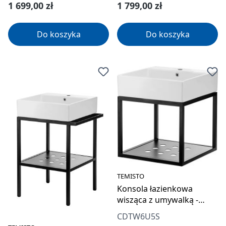
Cena regularna:
Cena regularna:
1 699,00 zł
1 799,00 zł
Do koszyka
Do koszyka
TEMISTO
Konsola łazienkowa
wisząca z umywalką -
50x50 cm
CDTW6U5S