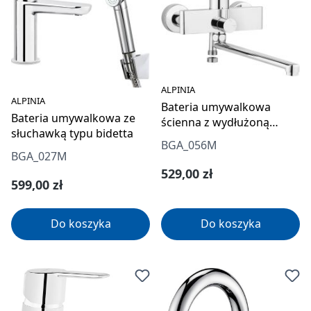
ALPINIA
ALPINIA
Bateria umywalkowa
Bateria umywalkowa ze
ścienna z wydłużoną
słuchawką typu bidetta
wylewką - podłączenie na
BGA_056M
wąż
BGA_027M
Cena regularna:
529,00 zł
Cena regularna:
599,00 zł
Do koszyka
Do koszyka