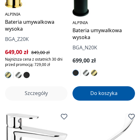
ALPINIA
Bateria umywalkowa
ALPINIA
wysoka
Bateria umywalkowa
wysoka
BGA_Z20K
BGA_N20K
Cena sprzedaży:
Cena regularna:
649,00 zł
849,00 zł
Cena regularna:
Najniższa cena z ostatnich 30 dni
699,00 zł
przed promocją: 729,00 zł
Szczegóły
Do koszyka