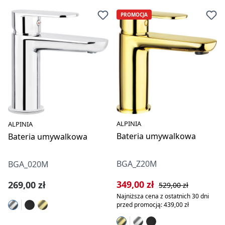
PROMOCJA
ALPINIA
ALPINIA
Bateria umywalkowa
Bateria umywalkowa
BGA_Z20M
BGA_020M
Cena sprzedaży:
Cena regularna:
349,00 zł
Cena regularna:
269,00 zł
529,00 zł
Najniższa cena z ostatnich 30 dni
przed promocją: 439,00 zł