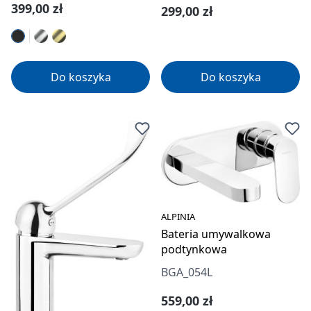
Cena regularna:
399,00 zł
Cena regularna:
299,00 zł
Do koszyka
Do koszyka
ALPINIA
Bateria umywalkowa
podtynkowa
BGA_054L
Cena regularna:
559,00 zł