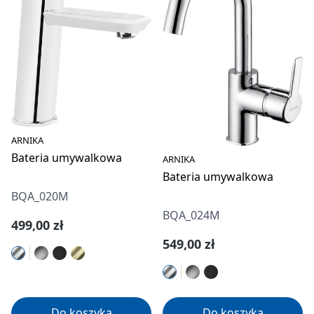
ARNIKA
Bateria umywalkowa
ARNIKA
Bateria umywalkowa
BQA_020M
BQA_024M
Cena regularna:
499,00 zł
Cena regularna:
549,00 zł
Do koszyka
Do koszyka