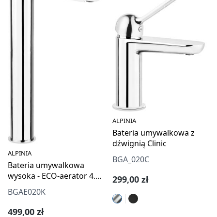
ALPINIA
Bateria umywalkowa z
dźwignią Clinic
ALPINIA
BGA_020C
Bateria umywalkowa
wysoka - ECO-aerator 4.5
Cena regularna:
299,00 zł
l/min
BGAE020K
Cena regularna:
499,00 zł