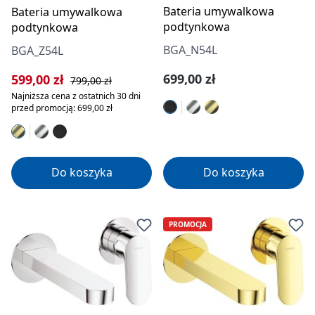
Bateria umywalkowa
Bateria umywalkowa
podtynkowa
podtynkowa
BGA_N54L
BGA_Z54L
Cena regularna:
Cena sprzedaży:
Cena regularna:
699,00 zł
599,00 zł
799,00 zł
Najniższa cena z ostatnich 30 dni
przed promocją: 699,00 zł
Do koszyka
Do koszyka
PROMOCJA