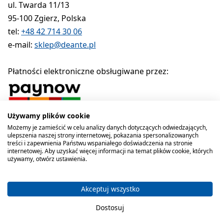
ul. Twarda 11/13
95-100 Zgierz, Polska
tel:
+48 42 714 30 06
e-mail:
sklep@deante.pl
Płatności elektroniczne obsługiwane przez:
Używamy plików cookie
Polityka prywatności
Regulamin
Polityka cookies
Możemy je zamieścić w celu analizy danych dotyczących odwiedzających,
ulepszenia naszej strony internetowej, pokazania spersonalizowanych
Deante sp. z o.o. 1990-2026
treści i zapewnienia Państwu wspaniałego doświadczenia na stronie
internetowej. Aby uzyskać więcej informacji na temat plików cookie, których
używamy, otwórz ustawienia.
Akceptuj wszystko
Dostosuj
Koszyk zawiera produkty 0 . C
Masz 0 przedmioty 
Kategorie
Szukaj
Koszyk
Ulubione
Konto