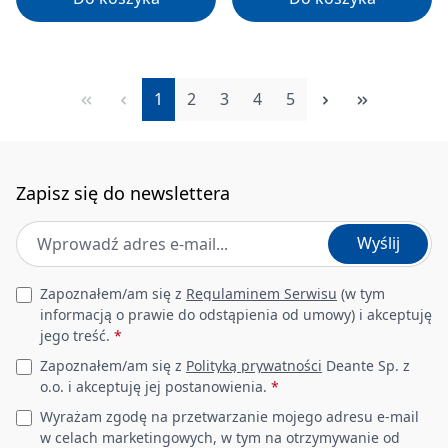
Strona
Strona
Strona
Strona
Strona
1
2
3
4
5
Zapisz się do newslettera
Adres e-mail
*
Wyślij
Leave this field empty
Zapoznałem/am się z
Regulaminem Serwisu
(w tym
informacją o prawie do odstąpienia od umowy) i akceptuję
jego treść.
*
Zapoznałem/am się z
Polityką prywatności
Deante Sp. z
o.o. i akceptuję jej postanowienia.
*
Wyrażam zgodę na przetwarzanie mojego adresu e-mail
w celach marketingowych, w tym na otrzymywanie od