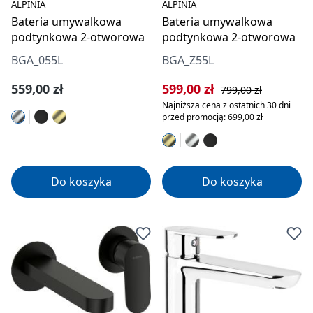
ALPINIA
ALPINIA
Bateria umywalkowa
Bateria umywalkowa
podtynkowa 2-otworowa
podtynkowa 2-otworowa
BGA_055L
BGA_Z55L
Cena regularna:
Cena sprzedaży:
Cena regularna:
559,00 zł
599,00 zł
799,00 zł
Najniższa cena z ostatnich 30 dni
przed promocją: 699,00 zł
Do koszyka
Do koszyka