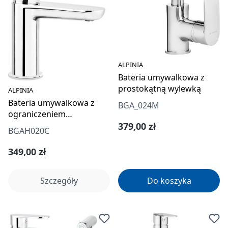
ALPINIA
Bateria umywalkowa z
prostokątną wylewką
ALPINIA
Bateria umywalkowa z
BGA_024M
ograniczeniem
temperatury
Cena regularna:
379,00 zł
BGAH020C
Cena regularna:
349,00 zł
Szczegóły
Do koszyka