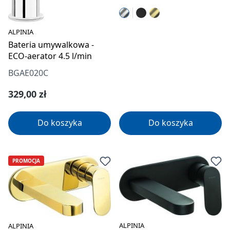
ALPINIA
Bateria umywalkowa -
ECO-aerator 4.5 l/min
BGAE020C
Cena regularna:
329,00 zł
Do koszyka
Do koszyka
PROMOCJA
ALPINIA
ALPINIA