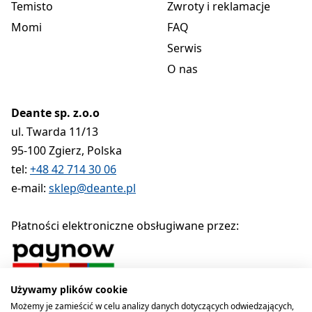
Temisto
Zwroty i reklamacje
Momi
FAQ
Serwis
O nas
Deante sp. z.o.o
ul. Twarda 11/13
95-100 Zgierz, Polska
tel:
+48 42 714 30 06
e-mail:
sklep@deante.pl
Płatności elektroniczne obsługiwane przez:
Używamy plików cookie
Polityka prywatności
Regulamin
Polityka cookies
Możemy je zamieścić w celu analizy danych dotyczących odwiedzających,