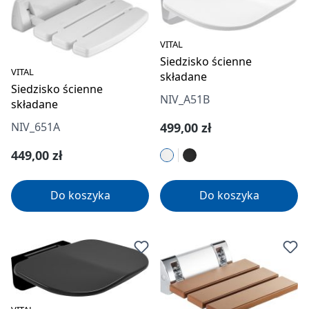
VITAL
Siedzisko ścienne
VITAL
składane
Siedzisko ścienne
NIV_A51B
składane
Cena regularna:
NIV_651A
499,00 zł
Cena regularna:
449,00 zł
Do koszyka
Do koszyka