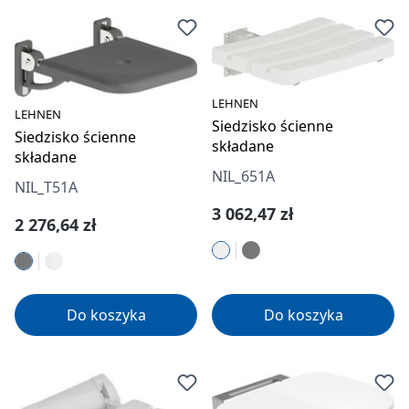
LEHNEN
LEHNEN
Siedzisko ścienne
Siedzisko ścienne
składane
składane
NIL_651A
NIL_T51A
Cena regularna:
3 062,47 zł
Cena regularna:
2 276,64 zł
Do koszyka
Do koszyka