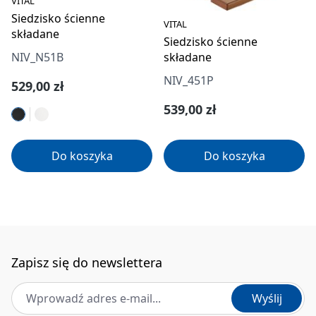
VITAL
Siedzisko ścienne
VITAL
składane
Siedzisko ścienne
składane
NIV_N51B
NIV_451P
Cena regularna:
529,00 zł
Cena regularna:
539,00 zł
Do koszyka
Do koszyka
Zapisz się do newslettera
Adres e-mail
*
Wyślij