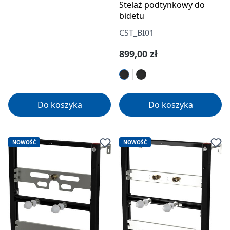
Stelaż podtynkowy do
bidetu
CST_BI01
Cena regularna:
899,00 zł
Do koszyka
Do koszyka
NOWOŚĆ
NOWOŚĆ