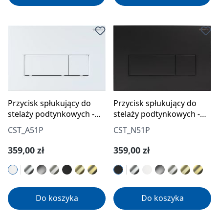
Przycisk spłukujący do
Przycisk spłukujący do
stelaży podtynkowych -
stelaży podtynkowych -
slim
slim
CST_A51P
CST_N51P
Cena regularna:
Cena regularna:
359,00 zł
359,00 zł
Do koszyka
Do koszyka