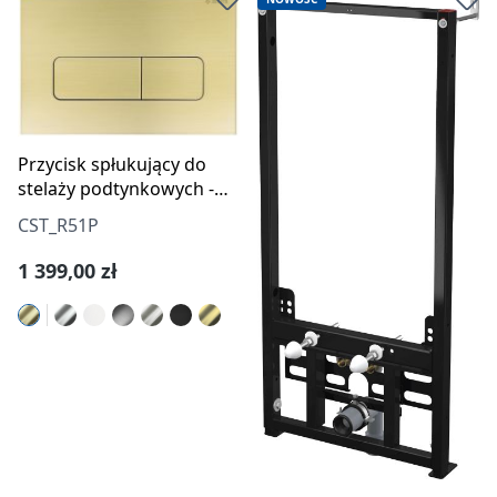
Przycisk spłukujący do
stelaży podtynkowych -
slim
CST_R51P
Cena regularna:
1 399,00 zł