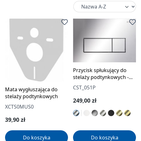
Przycisk spłukujący do
stelaży podtynkowych -
slim
CST_051P
Mata wygłuszająca do
stelaży podtynkowych
Cena regularna:
249,00 zł
XCTS0MUS0
Cena regularna:
39,90 zł
Do koszyka
Do koszyka