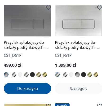
Przycisk spłukujący do
Przycisk spłukujący do
stelaży podtynkowych -
stelaży podtynkowych -
slim
slim
CST_D51P
CST_F51P
Cena regularna:
Cena regularna:
499,00 zł
1 399,00 zł
Do koszyka
Szczegóły
NOWOŚĆ