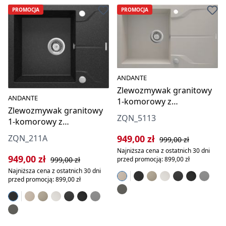
PROMOCJA
PROMOCJA
ANDANTE
Zlewozmywak granitowy
ANDANTE
1-komorowy z
Zlewozmywak granitowy
ociekaczem
ZQN_5113
1-komorowy z
ociekaczem
Cena sprzedaży:
Cena regularna:
949,00 zł
ZQN_211A
999,00 zł
Najniższa cena z ostatnich 30 dni
Cena sprzedaży:
Cena regularna:
949,00 zł
przed promocją: 899,00 zł
999,00 zł
Najniższa cena z ostatnich 30 dni
przed promocją: 899,00 zł