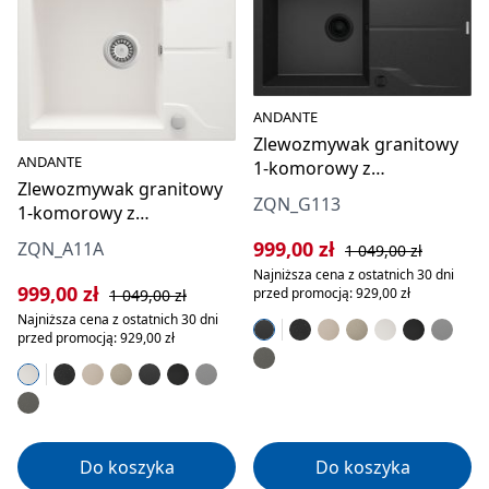
ANDANTE
Zlewozmywak granitowy
ANDANTE
1-komorowy z
Zlewozmywak granitowy
ociekaczem
ZQN_G113
1-komorowy z
ociekaczem
Cena sprzedaży:
Cena regularna:
999,00 zł
ZQN_A11A
1 049,00 zł
Najniższa cena z ostatnich 30 dni
Cena sprzedaży:
Cena regularna:
999,00 zł
przed promocją: 929,00 zł
1 049,00 zł
Najniższa cena z ostatnich 30 dni
przed promocją: 929,00 zł
Do koszyka
Do koszyka