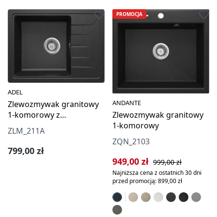
PROMOCJA
ADEL
ANDANTE
Zlewozmywak granitowy
Zlewozmywak granitowy
1-komorowy z
1-komorowy
ociekaczem
ZLM_211A
ZQN_2103
Cena regularna:
799,00 zł
Cena sprzedaży:
Cena regularna:
949,00 zł
999,00 zł
Najniższa cena z ostatnich 30 dni
przed promocją: 899,00 zł