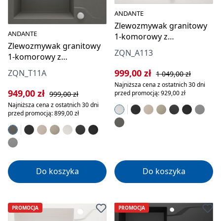
ANDANTE
Zlewozmywak granitowy
ANDANTE
1-komorowy z
Zlewozmywak granitowy
ociekaczem
ZQN_A113
1-komorowy z
ociekaczem
Cena sprzedaży:
Cena regularna:
999,00 zł
ZQN_T11A
1 049,00 zł
Najniższa cena z ostatnich 30 dni
Cena sprzedaży:
Cena regularna:
949,00 zł
przed promocją: 929,00 zł
999,00 zł
Najniższa cena z ostatnich 30 dni
przed promocją: 899,00 zł
Do koszyka
Do koszyka
PROMOCJA
PROMOCJA