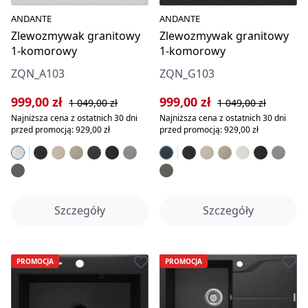
ANDANTE
ANDANTE
Zlewozmywak granitowy
Zlewozmywak granitowy
1-komorowy
1-komorowy
ZQN_A103
ZQN_G103
Cena sprzedaży:
Cena regularna:
Cena sprzedaży:
Cena regularna:
999,00 zł
999,00 zł
1 049,00 zł
1 049,00 zł
Najniższa cena z ostatnich 30 dni
Najniższa cena z ostatnich 30 dni
przed promocją: 929,00 zł
przed promocją: 929,00 zł
Szczegóły
Szczegóły
PROMOCJA
PROMOCJA