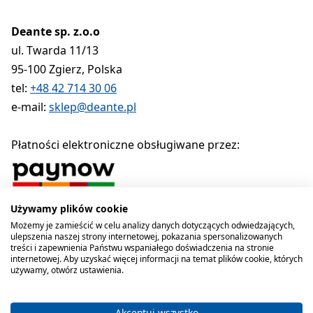
Deante sp. z.o.o
ul. Twarda 11/13
95-100 Zgierz, Polska
tel:
+48 42 714 30 06
e-mail:
sklep@deante.pl
Płatności elektroniczne obsługiwane przez:
Używamy plików cookie
Polityka prywatności
Regulamin
Polityka cookies
Możemy je zamieścić w celu analizy danych dotyczących odwiedzających,
ulepszenia naszej strony internetowej, pokazania spersonalizowanych
Deante sp. z o.o. 1990-2026
treści i zapewnienia Państwu wspaniałego doświadczenia na stronie
internetowej. Aby uzyskać więcej informacji na temat plików cookie, których
używamy, otwórz ustawienia.
Akceptuj wszystko