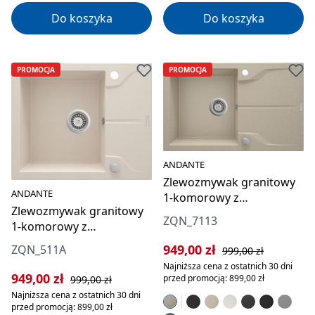
Do koszyka
Do koszyka
PROMOCJA
PROMOCJA
ANDANTE
Zlewozmywak granitowy
ANDANTE
1-komorowy z
Zlewozmywak granitowy
ociekaczem
ZQN_7113
1-komorowy z
ociekaczem
Cena sprzedaży:
Cena regularna:
949,00 zł
ZQN_511A
999,00 zł
Najniższa cena z ostatnich 30 dni
Cena sprzedaży:
Cena regularna:
949,00 zł
przed promocją: 899,00 zł
999,00 zł
Najniższa cena z ostatnich 30 dni
przed promocją: 899,00 zł