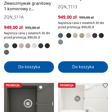
Zlewozmywak granitowy
ociekaczem
ZQN_T113
1-komorowy z
ociekaczem
Cena sprzedaży:
Cena regularna:
949,00 zł
ZQN_S11A
999,00 zł
Najniższa cena z ostatnich 30 dni
Cena sprzedaży:
Cena regularna:
949,00 zł
przed promocją: 899,00 zł
999,00 zł
Najniższa cena z ostatnich 30 dni
przed promocją: 899,00 zł
Do koszyka
Do koszyka
PROMOCJA
PROMOCJA