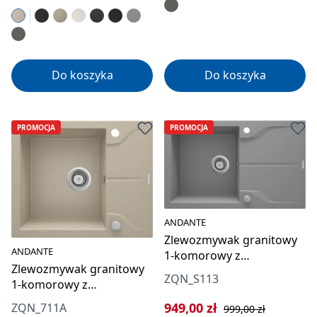
Do koszyka
Do koszyka
PROMOCJA
PROMOCJA
ANDANTE
Zlewozmywak granitowy
ANDANTE
1-komorowy z
Zlewozmywak granitowy
ociekaczem
ZQN_S113
1-komorowy z
ociekaczem
Cena sprzedaży:
Cena regularna:
949,00 zł
ZQN_711A
999,00 zł