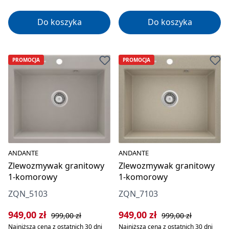
Do koszyka
Do koszyka
PROMOCJA
PROMOCJA
ANDANTE
ANDANTE
Zlewozmywak granitowy
Zlewozmywak granitowy
1-komorowy
1-komorowy
ZQN_5103
ZQN_7103
Cena sprzedaży:
Cena regularna:
Cena sprzedaży:
Cena regularna:
949,00 zł
949,00 zł
999,00 zł
999,00 zł
Najniższa cena z ostatnich 30 dni
Najniższa cena z ostatnich 30 dni