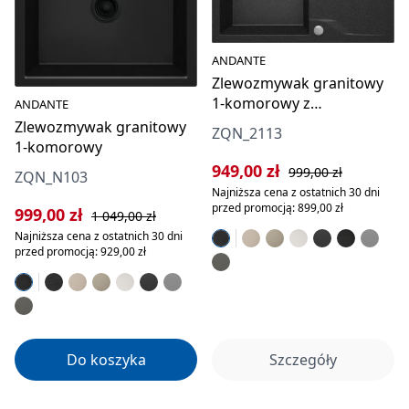
ANDANTE
Zlewozmywak granitowy
1-komorowy z
ANDANTE
ociekaczem
Zlewozmywak granitowy
ZQN_2113
1-komorowy
Cena sprzedaży:
Cena regularna:
949,00 zł
999,00 zł
ZQN_N103
Najniższa cena z ostatnich 30 dni
przed promocją: 899,00 zł
Cena sprzedaży:
Cena regularna:
999,00 zł
1 049,00 zł
Najniższa cena z ostatnich 30 dni
przed promocją: 929,00 zł
Do koszyka
Szczegóły