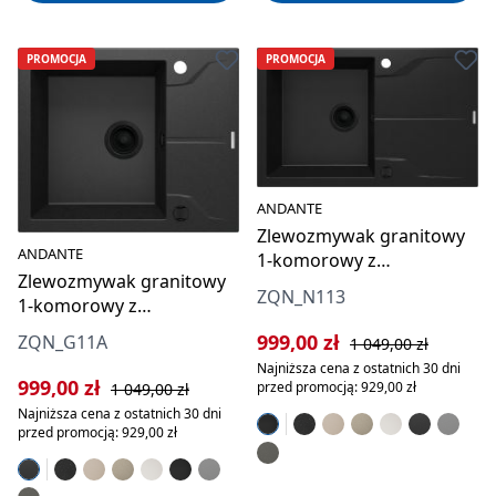
PROMOCJA
PROMOCJA
ANDANTE
Zlewozmywak granitowy
ANDANTE
1-komorowy z
Zlewozmywak granitowy
ociekaczem
ZQN_N113
1-komorowy z
ociekaczem
Cena sprzedaży:
Cena regularna:
999,00 zł
ZQN_G11A
1 049,00 zł
Najniższa cena z ostatnich 30 dni
Cena sprzedaży:
Cena regularna:
999,00 zł
przed promocją: 929,00 zł
1 049,00 zł
Najniższa cena z ostatnich 30 dni
przed promocją: 929,00 zł