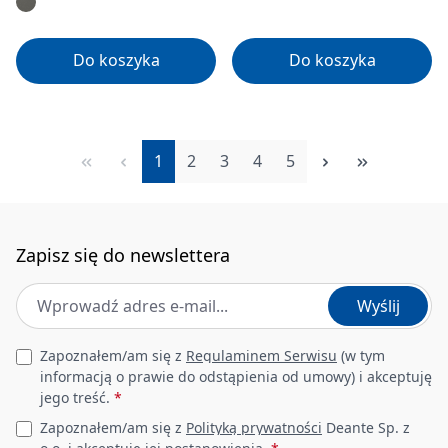
Do koszyka
Do koszyka
Strona
Strona
Strona
Strona
Strona
1
2
3
4
5
Zapisz się do newslettera
Adres e-mail
*
Wyślij
Leave this field empty
Zapoznałem/am się z
Regulaminem Serwisu
(w tym
informacją o prawie do odstąpienia od umowy) i akceptuję
jego treść.
*
Zapoznałem/am się z
Polityką prywatności
Deante Sp. z