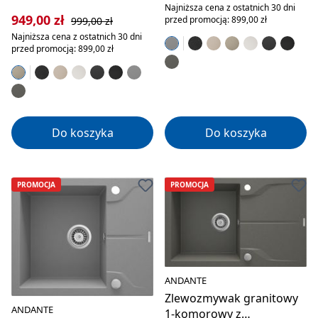
Najniższa cena z ostatnich 30 dni
Cena sprzedaży:
Cena regularna:
949,00 zł
przed promocją: 899,00 zł
999,00 zł
Najniższa cena z ostatnich 30 dni
przed promocją: 899,00 zł
Do koszyka
Do koszyka
PROMOCJA
PROMOCJA
ANDANTE
Zlewozmywak granitowy
ANDANTE
1-komorowy z