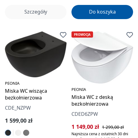
Szczegóły
Do koszyka
PROMOCJA
PEONIA
PEONIA
Miska WC wisząca
Miska WC z deską
bezkołnierzowa
bezkołnierzowa
CDE_NZPW
CDED6ZPW
Cena regularna:
1 599,00 zł
Cena sprzedaży:
Cena regularna:
1 149,00 zł
1 299,00 zł
Najniższa cena z ostatnich 30 dni