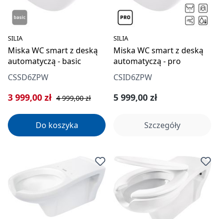
SILIA
SILIA
Miska WC smart z deską
Miska WC smart z deską
automatyczą - basic
automatyczą - pro
CSSD6ZPW
CSID6ZPW
Cena sprzedaży:
Cena regularna:
Cena regularna:
3 999,00 zł
5 999,00 zł
4 999,00 zł
Do koszyka
Szczegóły