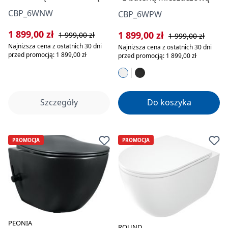
CBP_6WNW
CBP_6WPW
Cena sprzedaży:
Cena regularna:
1 899,00 zł
Cena sprzedaży:
Cena regularna:
1 899,00 zł
1 999,00 zł
1 999,00 zł
Najniższa cena z ostatnich 30 dni
Najniższa cena z ostatnich 30 dni
przed promocją: 1 899,00 zł
przed promocją: 1 899,00 zł
Szczegóły
Do koszyka
PROMOCJA
PROMOCJA
PEONIA
ROUND