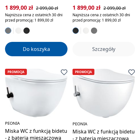
Cena sprzedaży:
Cena regularna:
Cena sprzedaży:
Cena regularna:
1 899,00 zł
1 899,00 zł
2 099,00 zł
2 099,00 zł
Najniższa cena z ostatnich 30 dni
Najniższa cena z ostatnich 30 dni
przed promocją: 1 899,00 zł
przed promocją: 1 899,00 zł
Do koszyka
Szczegóły
PROMOCJA
PROMOCJA
PEONIA
PEONIA
Miska WC z funkcją bidetu
Miska WC z funkcją bidetu
- z baterią mieszaczową
- z baterią mieszaczową