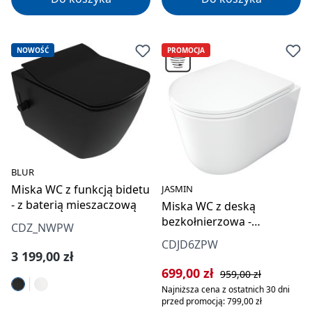
NOWOŚĆ
PROMOCJA
BLUR
Miska WC z funkcją bidetu
JASMIN
- z baterią mieszaczową
Miska WC z deską
bezkołnierzowa -
CDZ_NWPW
spłukiwanie wirowe
CDJD6ZPW
Cena regularna:
3 199,00 zł
Cena sprzedaży:
Cena regularna:
699,00 zł
959,00 zł
Najniższa cena z ostatnich 30 dni
przed promocją: 799,00 zł