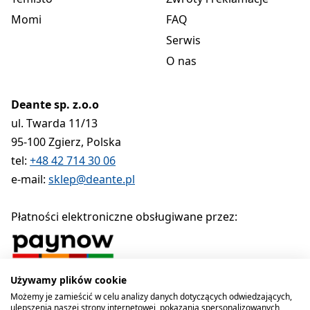
Momi
FAQ
Serwis
O nas
Deante sp. z.o.o
ul. Twarda 11/13
95-100 Zgierz, Polska
tel:
+48 42 714 30 06
e-mail:
sklep@deante.pl
Płatności elektroniczne obsługiwane przez:
Używamy plików cookie
Polityka prywatności
Regulamin
Polityka cookies
Możemy je zamieścić w celu analizy danych dotyczących odwiedzających,
ulepszenia naszej strony internetowej, pokazania spersonalizowanych