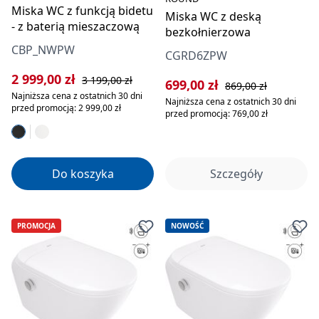
Miska WC z funkcją bidetu
Miska WC z deską
- z baterią mieszaczową
bezkołnierzowa
CBP_NWPW
CGRD6ZPW
Cena sprzedaży:
Cena regularna:
2 999,00 zł
3 199,00 zł
Cena sprzedaży:
Cena regularna:
699,00 zł
869,00 zł
Najniższa cena z ostatnich 30 dni
Najniższa cena z ostatnich 30 dni
przed promocją: 2 999,00 zł
przed promocją: 769,00 zł
Do koszyka
Szczegóły
PROMOCJA
NOWOŚĆ