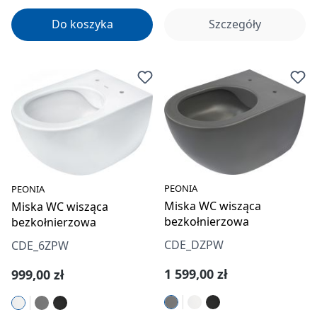
Do koszyka
Szczegóły
PEONIA
PEONIA
Miska WC wisząca
Miska WC wisząca
bezkołnierzowa
bezkołnierzowa
CDE_DZPW
CDE_6ZPW
Cena regularna:
Cena regularna:
1 599,00 zł
999,00 zł