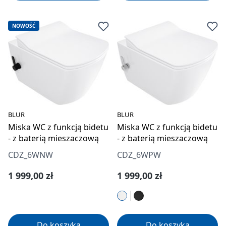
NOWOŚĆ
BLUR
BLUR
Miska WC z funkcją bidetu
Miska WC z funkcją bidetu
- z baterią mieszaczową
- z baterią mieszaczową
CDZ_6WNW
CDZ_6WPW
Cena regularna:
Cena regularna:
1 999,00 zł
1 999,00 zł
Do koszyka
Do koszyka