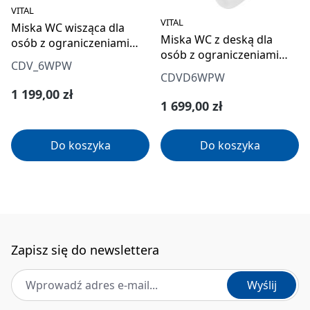
VITAL
VITAL
Miska WC wisząca dla
Miska WC z deską dla
osób z ograniczeniami
osób z ograniczeniami
ruchowymi
CDV_6WPW
ruchowymi
CDVD6WPW
Cena regularna:
1 199,00 zł
Cena regularna:
1 699,00 zł
Do koszyka
Do koszyka
Zapisz się do newslettera
Adres e-mail
*
Wyślij