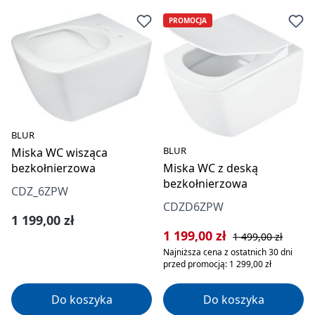
PROMOCJA
BLUR
BLUR
Miska WC wisząca
bezkołnierzowa
Miska WC z deską
bezkołnierzowa
CDZ_6ZPW
CDZD6ZPW
Cena regularna:
1 199,00 zł
Cena sprzedaży:
Cena regularna:
1 199,00 zł
1 499,00 zł
Najniższa cena z ostatnich 30 dni
przed promocją: 1 299,00 zł
Do koszyka
Do koszyka