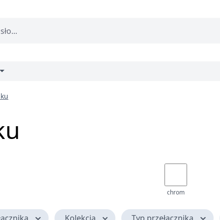
sku
ku
chrom
łącznika
Kolekcja
Typ przełącznika