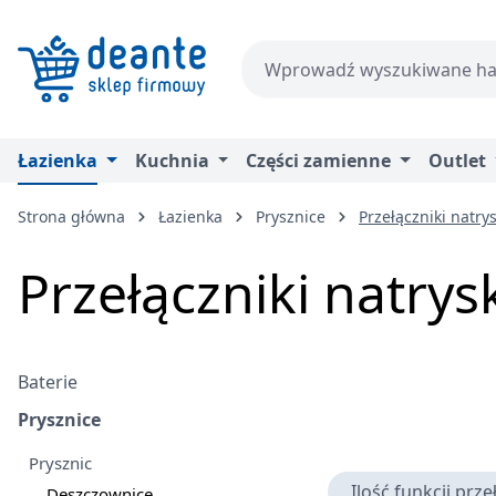
zejdź do głównej zawartości
Przejdź do wyszukiwania
Przejdź do głównej nawigacji
Łazienka
Kuchnia
Części zamienne
Outlet
Strona główna
Łazienka
Prysznice
Przełączniki natry
Przełączniki natrys
Baterie
Prysznice
Prysznic
Ilość funkcji prze
Deszczownice