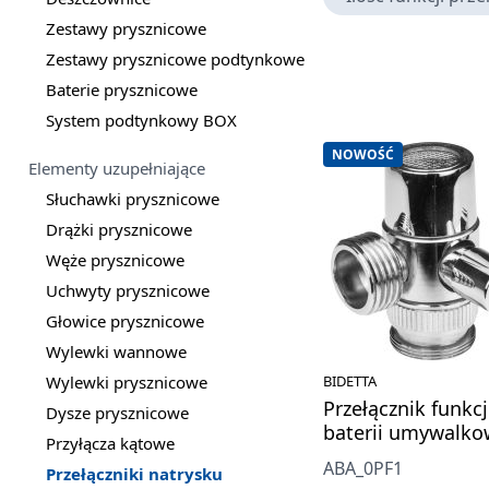
Zestawy prysznicowe
Zestawy prysznicowe podtynkowe
Baterie prysznicowe
System podtynkowy BOX
NOWOŚĆ
Elementy uzupełniające
Słuchawki prysznicowe
Drążki prysznicowe
Węże prysznicowe
Uchwyty prysznicowe
Głowice prysznicowe
Wylewki wannowe
Wylewki prysznicowe
BIDETTA
Przełącznik funkcj
Dysze prysznicowe
baterii umywalko
Przyłącza kątowe
ABA_0PF1
Przełączniki natrysku