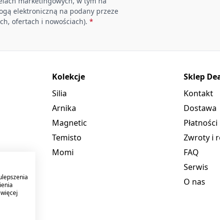
elach marketingowych, w tym na
rogą elektroniczną na podany przeze
ch, ofertach i nowościach).
*
Kolekcje
Sklep De
Silia
Kontakt
Arnika
Dostawa
Magnetic
Płatności
Temisto
Zwroty i 
Momi
FAQ
Serwis
ulepszenia
O nas
ienia
 więcej