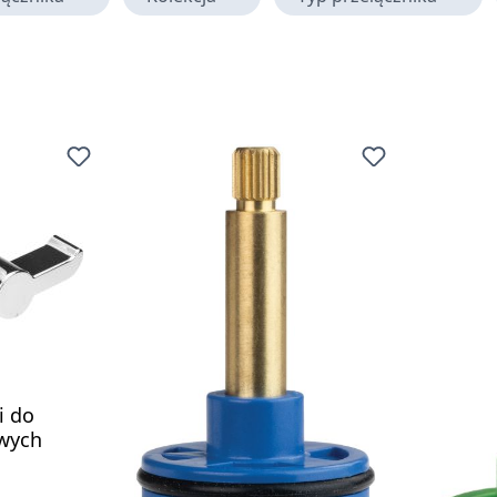
i do
wych