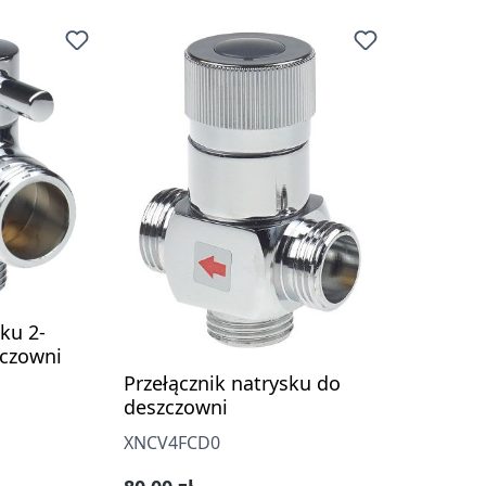
ku 2-
zczowni
Przełącznik natrysku do
deszczowni
XNCV4FCD0