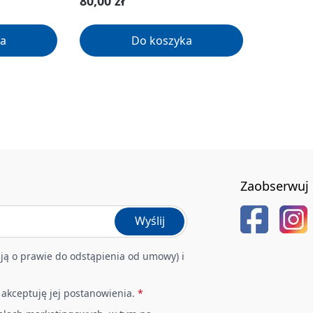
Cena regularna:
80,00 zł
a
Do koszyka
Zaobserwuj 
Wyślij
ją o prawie do odstąpienia od umowy) i
i akceptuję jej postanowienia.
*