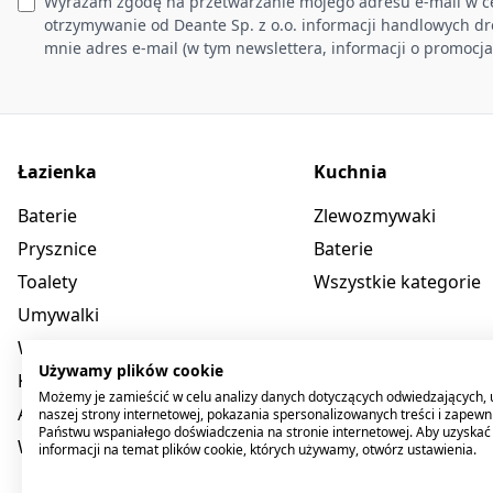
Wyrażam zgodę na przetwarzanie mojego adresu e-mail w c
otrzymywanie od Deante Sp. z o.o. informacji handlowych d
mnie adres e-mail (w tym newslettera, informacji o promocja
Łazienka
Kuchnia
Baterie
Zlewozmywaki
Prysznice
Baterie
Toalety
Wszystkie kategorie
Umywalki
Wanny
Używamy plików cookie
Kabiny
Możemy je zamieścić w celu analizy danych dotyczących odwiedzających, 
Akcesoria
naszej strony internetowej, pokazania spersonalizowanych treści i zapewn
Państwu wspaniałego doświadczenia na stronie internetowej. Aby uzyskać
Wszystkie kategorie
informacji na temat plików cookie, których używamy, otwórz ustawienia.