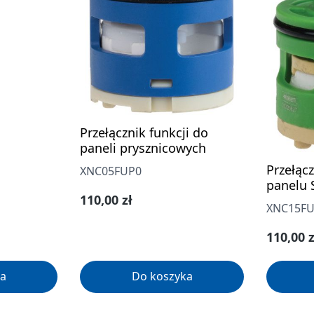
Przełącznik funkcji do
paneli prysznicowych
Przełącz
XNC05FUP0
panelu 
Cena regularna:
110,00 zł
XNC15F
Cena re
110,00 z
a
Do koszyka