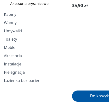
Akcesoria prysznicowe
Cena regularna:
35,90 zł
Kabiny
Wanny
Umywalki
Toalety
Meble
Akcesoria
Instalacje
Pielęgnacja
Łazienka bez barier
Do koszyk