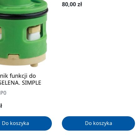
Cena regularna:
80,00 zł
nik funkcji do
SELENA. SIMPLE
UP0
gularna:
ł
Do koszyka
Do koszyka