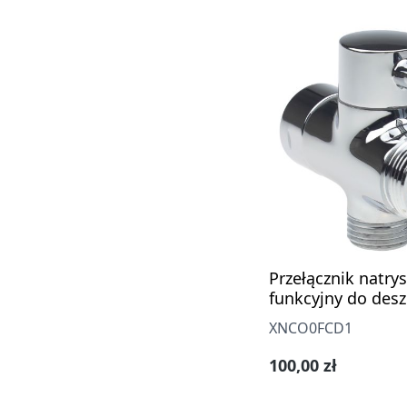
Przełącznik natrys
funkcyjny do des
XNCO0FCD1
Cena regularna:
100,00 zł