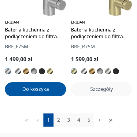
ERIDAN
ERIDAN
Bateria kuchenna z
Bateria kuchenna z
podłączeniem do filtra
podłączeniem do filtra
wody z wyciąganą
wody z wyciąganą
BRE_F75M
BRE_R75M
wylewką
wylewką
Cena regularna:
Cena regularna:
1 499,00 zł
1 599,00 zł
Do koszyka
Szczegóły
Strona
Strona
Strona
Strona
Strona
1
2
3
4
5