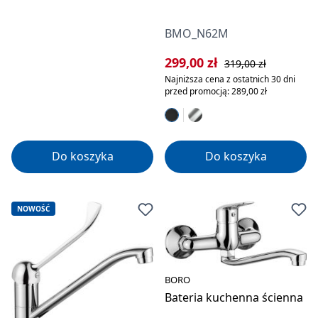
BMO_N62M
Cena sprzedaży:
Cena regularna:
299,00 zł
319,00 zł
Najniższa cena z ostatnich 30 dni
przed promocją: 289,00 zł
Do koszyka
Do koszyka
NOWOŚĆ
BORO
Bateria kuchenna ścienna