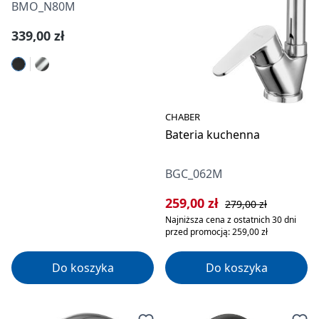
BMO_N80M
Cena regularna:
339,00 zł
CHABER
Bateria kuchenna
BGC_062M
Cena sprzedaży:
Cena regularna:
259,00 zł
279,00 zł
Najniższa cena z ostatnich 30 dni
przed promocją: 259,00 zł
Do koszyka
Do koszyka