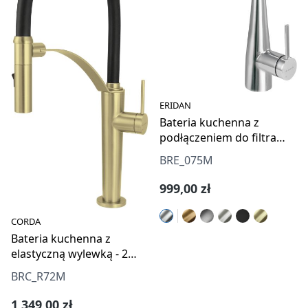
ERIDAN
Bateria kuchenna z
podłączeniem do filtra
wody z wyciąganą
BRE_075M
wylewką
Cena regularna:
999,00 zł
CORDA
Bateria kuchenna z
elastyczną wylewką - 2
rodzaje strumienia
BRC_R72M
Cena regularna:
1 349,00 zł