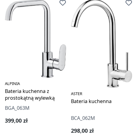
ALPINIA
Bateria kuchenna z
ASTER
prostokątną wylewką
Bateria kuchenna
BGA_063M
BCA_062M
Cena regularna:
399,00 zł
Cena regularna:
298,00 zł