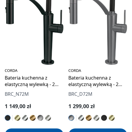
CORDA
CORDA
Bateria kuchenna z
Bateria kuchenna z
elastyczną wylewką - 2
elastyczną wylewką - 2
rodzaje strumienia
rodzaje strumienia
BRC_N72M
BRC_D72M
Cena regularna:
Cena regularna:
1 149,00 zł
1 299,00 zł