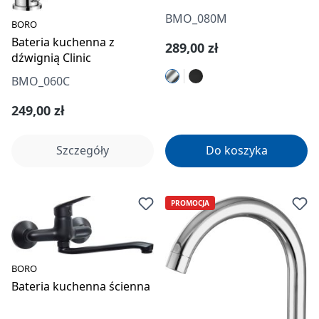
BMO_080M
BORO
Bateria kuchenna z
Cena regularna:
289,00 zł
dźwignią Clinic
BMO_060C
Cena regularna:
249,00 zł
Szczegóły
Do koszyka
PROMOCJA
BORO
Bateria kuchenna ścienna