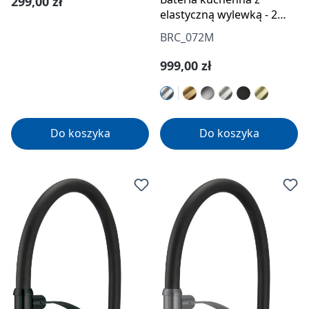
Cena regularna:
299,00 zł
elastyczną wylewką - 2
rodzaje strumienia
BRC_072M
Cena regularna:
999,00 zł
Do koszyka
Do koszyka