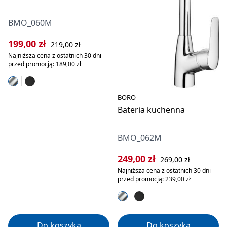
BMO_060M
Cena sprzedaży:
Cena regularna:
199,00 zł
219,00 zł
Najniższa cena z ostatnich 30 dni
przed promocją: 189,00 zł
BORO
Bateria kuchenna
BMO_062M
Cena sprzedaży:
Cena regularna:
249,00 zł
269,00 zł
Najniższa cena z ostatnich 30 dni
przed promocją: 239,00 zł
Do koszyka
Do koszyka