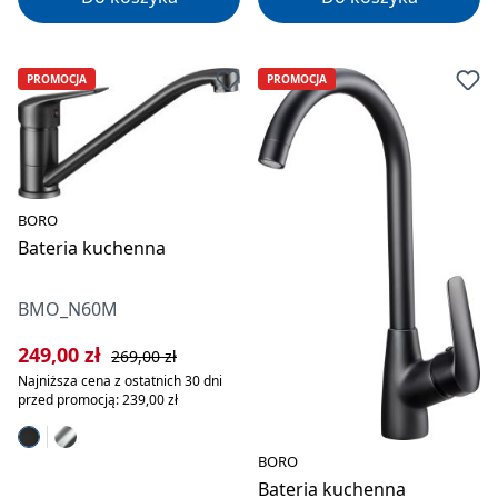
PROMOCJA
PROMOCJA
BORO
Bateria kuchenna
BMO_N60M
Cena sprzedaży:
Cena regularna:
249,00 zł
269,00 zł
Najniższa cena z ostatnich 30 dni
przed promocją: 239,00 zł
BORO
Bateria kuchenna