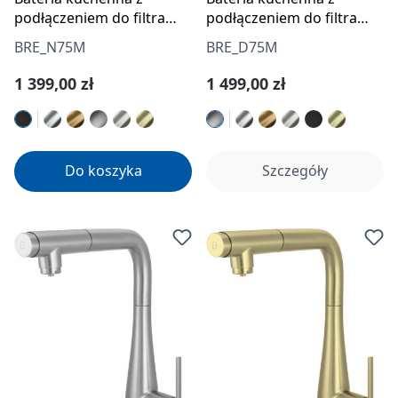
podłączeniem do filtra
podłączeniem do filtra
wody z wyciąganą
wody z wyciąganą
BRE_N75M
BRE_D75M
wylewką
wylewką
Cena regularna:
Cena regularna:
1 399,00 zł
1 499,00 zł
Do koszyka
Szczegóły