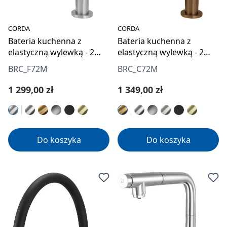
CORDA
CORDA
Bateria kuchenna z
Bateria kuchenna z
elastyczną wylewką - 2
elastyczną wylewką - 2
rodzaje strumienia
rodzaje strumienia
BRC_F72M
BRC_C72M
Cena regularna:
Cena regularna:
1 299,00 zł
1 349,00 zł
Do koszyka
Do koszyka