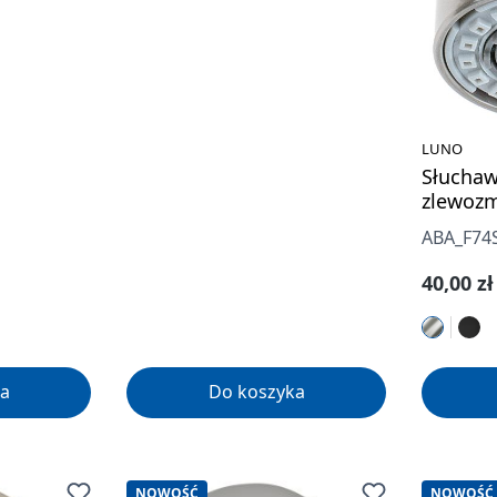
LUNO
Słuchaw
zlewoz
ABA_F74
Cena re
40,00 zł
a
Do koszyka
NOWOŚĆ
NOWOŚĆ