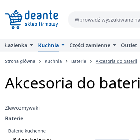
zejdź do głównej zawartości
Przejdź do wyszukiwania
Przejdź do głównej nawigacji
Łazienka
Kuchnia
Części zamienne
Outlet
Strona główna
Kuchnia
Baterie
Akcesoria do baterii
Akcesoria do bateri
Zlewozmywaki
Baterie
Baterie kuchenne
Baterie kuchenne