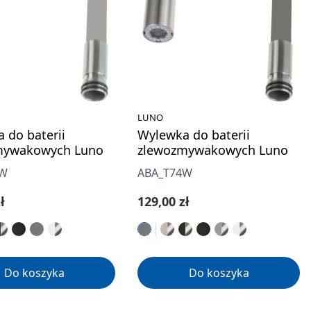
LUNO
 do baterii
Wylewka do baterii
mywakowych Luno
zlewozmywakowych Luno
4W
ABA_T74W
gularna:
Cena regularna:
ł
129,00 zł
Do koszyka
Do koszyka