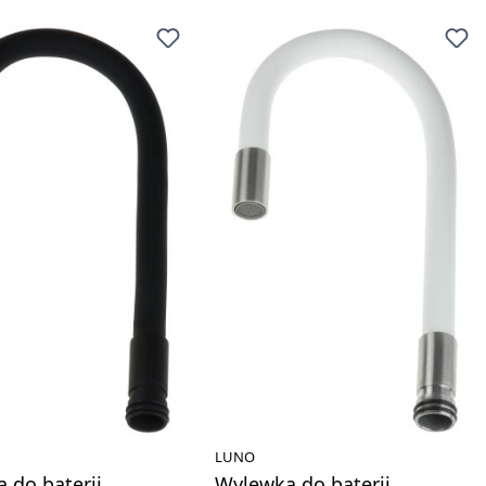
LUNO
 do baterii
Wylewka do baterii