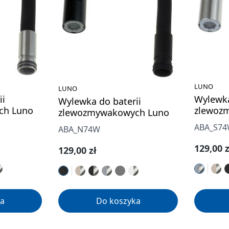
LUNO
LUNO
ii
Wylewka
Wylewka do baterii
ch Luno
zlewoz
zlewozmywakowych Luno
ABA_S7
ABA_N74W
Cena re
129,00 z
Cena regularna:
129,00 zł
a
Do koszyka