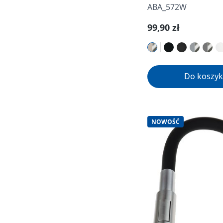
ABA_572W
Cena regularna:
99,90 zł
Do koszyk
NOWOŚĆ