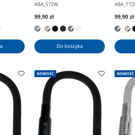
ABA_S72W
ABA_T7
Cena regularna:
Cena re
99,90 zł
99,90 zł
a
Do koszyka
NOWOŚĆ
NOWOŚĆ