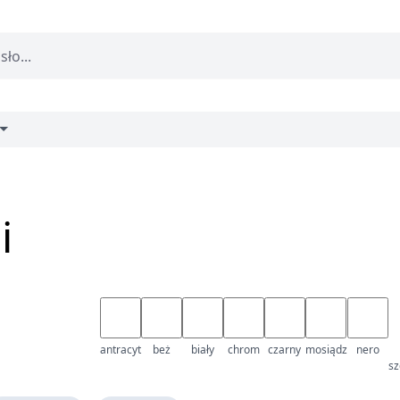
i
antracyt
beż
biały
chrom
czarny
mosiądz
nero
sz