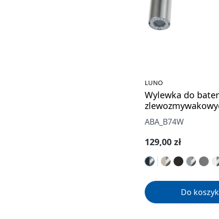
LUNO
Wylewka do bater
zlewozmywakowy
ABA_B74W
Cena regularna:
129,00 zł
Do koszyk