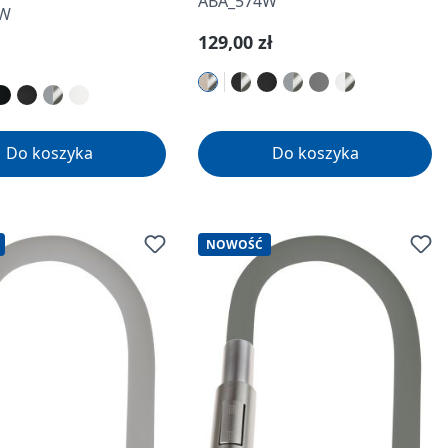
ABA_574W
2W
Cena regularna:
129,00 zł
gularna:
Do koszyka
Do koszyka
NOWOŚĆ