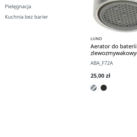
Pielęgnacja
Kuchnia bez barier
LUNO
Aerator do baterii
zlewozmywakowy
ABA_F72A
Cena regularna:
25,00 zł