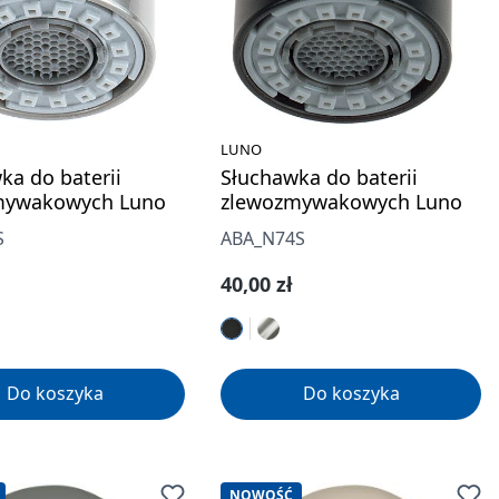
LUNO
ka do baterii
Słuchawka do baterii
mywakowych Luno
zlewozmywakowych Luno
S
ABA_N74S
gularna:
Cena regularna:
40,00 zł
Do koszyka
Do koszyka
NOWOŚĆ