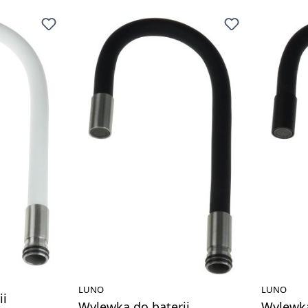
LUNO
LUNO
ii
Wylewka do baterii
Wylewka