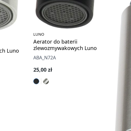
LUNO
Aerator do baterii
zlewozmywakowych Luno
ch Luno
ABA_N72A
Cena regularna:
25,00 zł