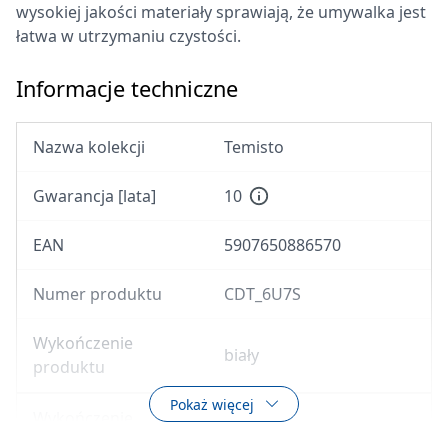
wysokiej jakości materiały sprawiają, że umywalka jest
łatwa w utrzymaniu czystości.
Informacje techniczne
Nazwa kolekcji
Temisto
Gwarancja [lata]
10
EAN
5907650886570
Numer produktu
CDT_6U7S
Wykończenie
biały
produktu
Pokaż więcej
Wykończenie
biały