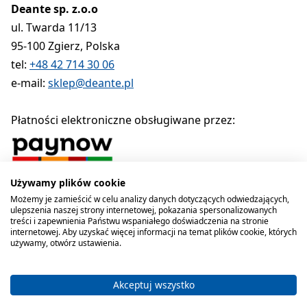
Deante sp. z.o.o
ul. Twarda 11/13
95-100 Zgierz, Polska
tel:
+48 42 714 30 06
e-mail:
sklep@deante.pl
Płatności elektroniczne obsługiwane przez:
Używamy plików cookie
Polityka prywatności
Regulamin
Polityka cookies
Możemy je zamieścić w celu analizy danych dotyczących odwiedzających,
ulepszenia naszej strony internetowej, pokazania spersonalizowanych
Deante sp. z o.o. 1990-2026
treści i zapewnienia Państwu wspaniałego doświadczenia na stronie
internetowej. Aby uzyskać więcej informacji na temat plików cookie, których
używamy, otwórz ustawienia.
Akceptuj wszystko