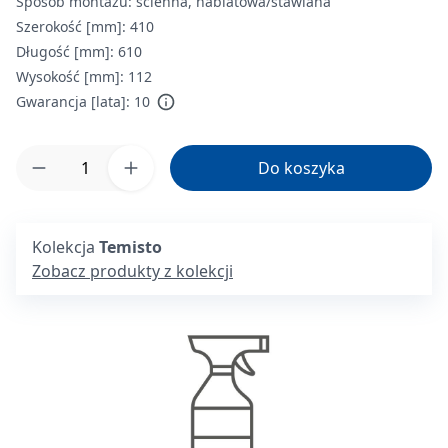
Sposób montażu:
ścienna, nablatowa/stawiana
Szerokość [mm]:
410
Długość [mm]:
610
Wysokość [mm]:
112
Gwarancja [lata]:
10
Ilość produktu: Wprowadź żądaną ilość lub 
Do koszyka
Kolekcja
Temisto
Zobacz produkty z kolekcji