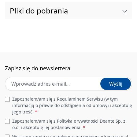
Materiał
ceramika
Pliki do pobrania
Sposób montażu
ścienna,
nablatowa/stawiana
Szerokość [mm]
410
Długość [mm]
610
Zapisz się do newslettera
Wysokość [mm]
112
Adres e-mail
*
Wyślij
Głębokość [mm]
93
Leave this field empty
Zapoznałem/am się z
Regulaminem Serwisu
(w tym
Otwór pod baterię
Tak
informacją o prawie do odstąpienia od umowy) i akceptuję
jego treść.
*
Zapoznałem/am się z
Polityką prywatności
Deante Sp. z
o.o. i akceptuję jej postanowienia.
*
Wyrażam zgodę na przetwarzanie mojego adresu e-mail