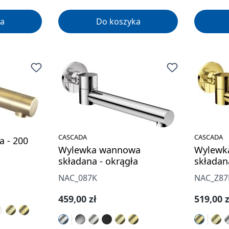
a
Do koszyka
CASCADA
CASCADA
 - 200
Wylewka wannowa
Wylewk
składana - okrągła
składan
NAC_087K
NAC_Z87
Cena regularna:
Cena re
459,00 zł
519,00 z