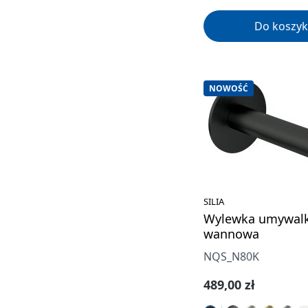
Do koszyk
NOWOŚĆ
SILIA
Wylewka umywal
wannowa
NQS_N80K
Cena regularna:
489,00 zł