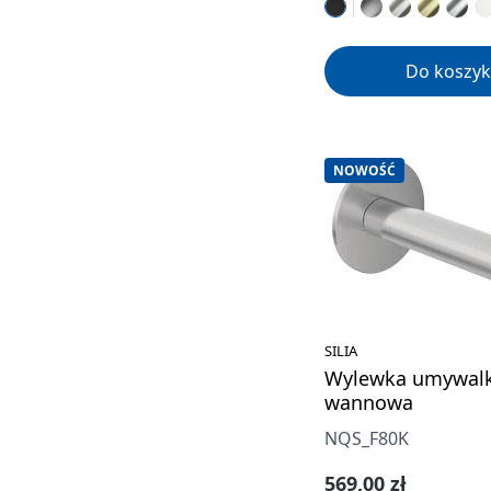
Do koszyk
NOWOŚĆ
SILIA
Wylewka umywal
wannowa
NQS_F80K
Cena regularna:
569,00 zł