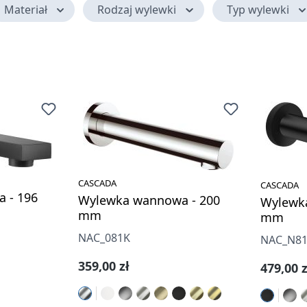
Materiał
Rodzaj wylewki
Typ wylewki
CASCADA
CASCADA
 - 196
Wylewka wannowa - 200
Wylewk
mm
mm
NAC_081K
NAC_N8
Cena regularna:
359,00 zł
Cena re
479,00 z