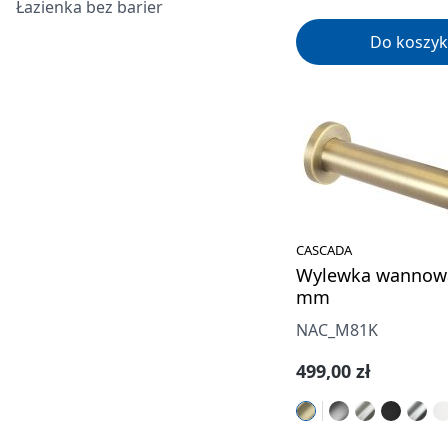
Łazienka bez barier
Do koszyk
CASCADA
Wylewka wannowa
mm
NAC_M81K
Cena regularna:
499,00 zł