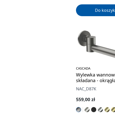
Do koszyk
CASCADA
Wylewka wannow
składana - okrągł
NAC_D87K
Cena regularna:
559,00 zł