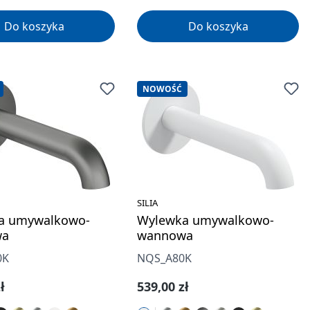
Do koszyka
Do koszyka
NOWOŚĆ
SILIA
a umywalkowo-
Wylewka umywalkowo-
wa
wannowa
0K
NQS_A80K
gularna:
Cena regularna:
ł
539,00 zł