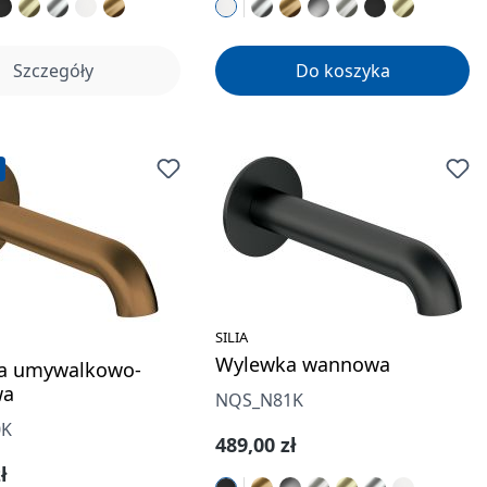
Szczegóły
Do koszyka
SILIA
Wylewka wannowa
a umywalkowo-
wa
NQS_N81K
0K
Cena regularna:
489,00 zł
gularna:
ł