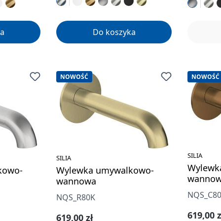
a
Do koszyka
NOWOŚĆ
NOWOŚĆ
SILIA
SILIA
Wylewk
kowo-
Wylewka umywalkowo-
wanno
wannowa
NQS_C8
NQS_R80K
Cena re
619,00 z
Cena regularna:
619,00 zł