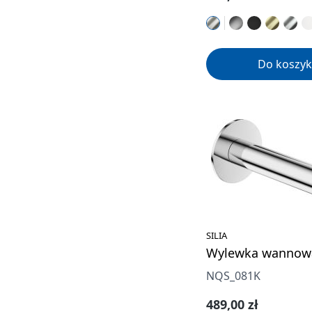
Do koszyk
SILIA
Wylewka wannow
NQS_081K
Cena regularna:
489,00 zł