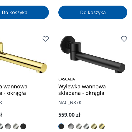
Do koszyka
Do koszyka
CASCADA
a wannowa
Wylewka wannowa
a - okrągła
składana - okrągła
K
NAC_N87K
gularna:
Cena regularna:
ł
559,00 zł