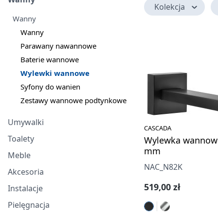
Kolekcja
Wanny
Wanny
Parawany nawannowe
Baterie wannowe
Wylewki wannowe
Syfony do wanien
Zestawy wannowe podtynkowe
Umywalki
CASCADA
Toalety
Wylewka wannowa
mm
Meble
NAC_N82K
Akcesoria
Cena regularna:
519,00 zł
Instalacje
Pielęgnacja