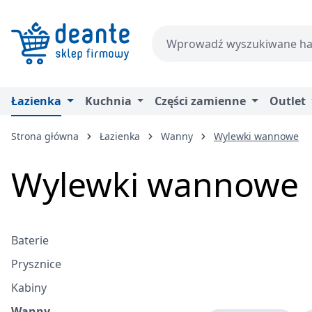
zejdź do głównej zawartości
Przejdź do wyszukiwania
Przejdź do głównej nawigacji
Łazienka
Kuchnia
Części zamienne
Outlet
Strona główna
Łazienka
Wanny
Wylewki wannowe
Wylewki wannowe
Baterie
Prysznice
Kabiny
Wanny