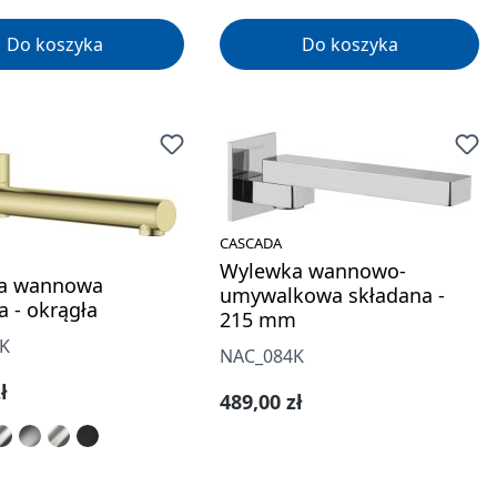
Do koszyka
Do koszyka
CASCADA
Wylewka wannowo-
a wannowa
umywalkowa składana -
a - okrągła
215 mm
K
NAC_084K
gularna:
ł
Cena regularna:
489,00 zł