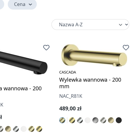
Cena
CASCADA
Wylewka wannowa - 200
mm
a wannowa - 200
NAC_R81K
1K
Cena regularna:
489,00 zł
gularna:
ł