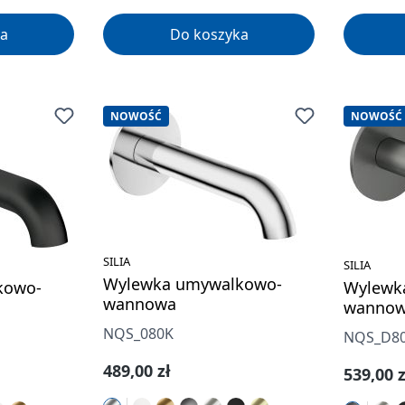
a
Do koszyka
NOWOŚĆ
NOWOŚĆ
SILIA
SILIA
Wylewka umywalkowo-
kowo-
Wylewk
wannowa
wanno
NQS_080K
NQS_D8
Cena regularna:
489,00 zł
Cena re
539,00 z