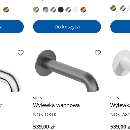
a
Do koszyka
SILIA
SILIA
Wylewka wannowa
Wylewk
a
NQS_D81K
NQS_A8
Cena regularna:
Cena re
539,00 zł
539,00 z