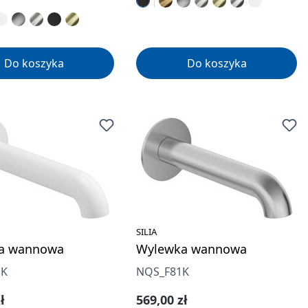
Do koszyka
Do koszyka
SILIA
a wannowa
Wylewka wannowa
1K
NQS_F81K
gularna:
Cena regularna:
ł
569,00 zł