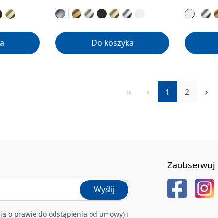
a
Do koszyka
Strona
Strona
1
2
Zaobserwuj 
Wyślij
ją o prawie do odstąpienia od umowy) i