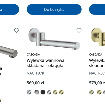
a
Do koszyka
CASCADA
CASCADA
Wylewka wannowa
Wylewk
składana - okrągła
składan
a
a
NAC_F87K
NAC_R87
Cena regularna:
Cena re
569,00 zł
579,00 z