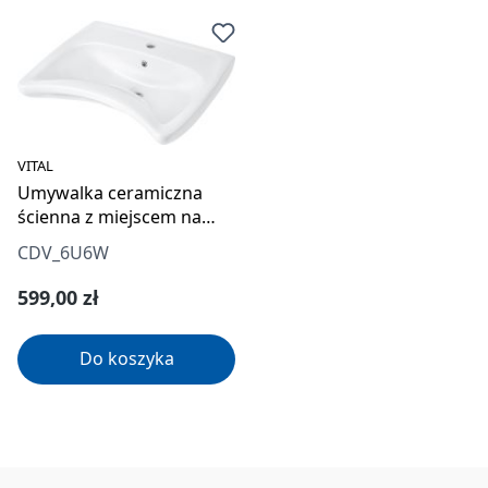
VITAL
Umywalka ceramiczna
ścienna z miejscem na
baterię - dla osób z
CDV_6U6W
ograniczeniami
ruchowymi
Cena regularna:
599,00 zł
Do koszyka