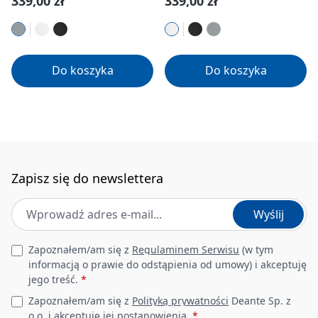
339,00 zł
339,00 zł
Do koszyka
Do koszyka
Zapisz się do newslettera
Adres e-mail
*
Wyślij
Leave this field empty
Zapoznałem/am się z
Regulaminem Serwisu
(w tym
informacją o prawie do odstąpienia od umowy) i akceptuję
jego treść.
*
Zapoznałem/am się z
Polityką prywatności
Deante Sp. z
o.o. i akceptuję jej postanowienia.
*