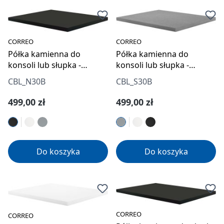
CORREO
CORREO
Półka kamienna do
Półka kamienna do
konsoli lub słupka -
konsoli lub słupka -
system modułowy
system modułowy
CBL_N30B
CBL_S30B
Cena regularna:
Cena regularna:
499,00 zł
499,00 zł
Do koszyka
Do koszyka
CORREO
CORREO