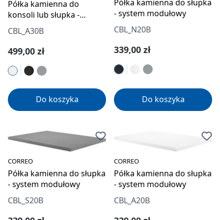
Półka kamienna do słupka
Półka kamienna do
- system modułowy
konsoli lub słupka -
system modułowy
CBL_N20B
CBL_A30B
Cena regularna:
339,00 zł
Cena regularna:
499,00 zł
Do koszyka
Do koszyka
CORREO
CORREO
Półka kamienna do słupka
Półka kamienna do słupka
- system modułowy
- system modułowy
CBL_S20B
CBL_A20B
Cena regularna:
Cena regularna: