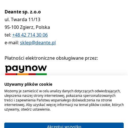
Deante sp. z.o.o
ul. Twarda 11/13
95-100 Zgierz, Polska
tel:
+48 42 714 30 06
e-mail:
sklep@deante.pl
Płatności elektroniczne obsługiwane przez:
Używamy plików cookie
Polityka prywatności
Regulamin
Polityka cookies
Możemy je zamieścić w celu analizy danych dotyczących odwiedzających,
ulepszenia naszej strony internetowej, pokazania spersonalizowanych
Deante sp. z o.o. 1990-2026
treści i zapewnienia Państwu wspaniałego doświadczenia na stronie
internetowej. Aby uzyskać więcej informacji na temat plików cookie, których
używamy, otwórz ustawienia.
Akceptuj wszystko