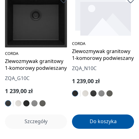
CORDA
Zlewozmywak granitowy
CORDA
1-komorowy podwieszany
Zlewozmywak granitowy
1-komorowy podwieszany
ZQA_N10C
ZQA_G10C
Cena regularna:
1 239,00 zł
Cena regularna:
1 239,00 zł
Szczegóły
Do koszyka