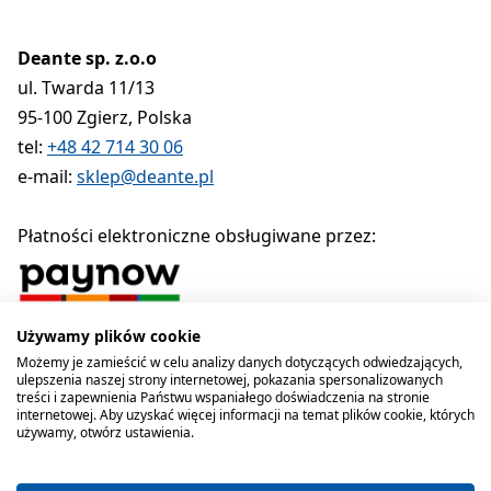
Deante sp. z.o.o
ul. Twarda 11/13
95-100 Zgierz, Polska
tel:
+48 42 714 30 06
e-mail:
sklep@deante.pl
Płatności elektroniczne obsługiwane przez:
Używamy plików cookie
Polityka prywatności
Regulamin
Polityka cookies
Możemy je zamieścić w celu analizy danych dotyczących odwiedzających,
ulepszenia naszej strony internetowej, pokazania spersonalizowanych
Deante sp. z o.o. 1990-2026
treści i zapewnienia Państwu wspaniałego doświadczenia na stronie
internetowej. Aby uzyskać więcej informacji na temat plików cookie, których
używamy, otwórz ustawienia.