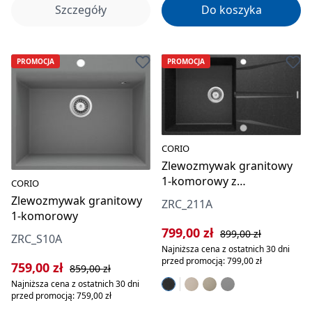
Szczegóły
Do koszyka
PROMOCJA
PROMOCJA
CORIO
Zlewozmywak granitowy
1-komorowy z
CORIO
ociekaczem
Zlewozmywak granitowy
ZRC_211A
1-komorowy
Cena sprzedaży:
Cena regularna:
799,00 zł
899,00 zł
ZRC_S10A
Najniższa cena z ostatnich 30 dni
przed promocją: 799,00 zł
Cena sprzedaży:
Cena regularna:
759,00 zł
859,00 zł
Najniższa cena z ostatnich 30 dni
przed promocją: 759,00 zł