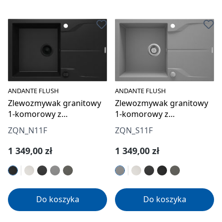
ANDANTE FLUSH
ANDANTE FLUSH
Zlewozmywak granitowy
Zlewozmywak granitowy
1-komorowy z
1-komorowy z
ociekaczem - montowany
ociekaczem - montowany
ZQN_N11F
ZQN_S11F
na równi z blatem
na równi z blatem
Cena regularna:
Cena regularna:
1 349,00 zł
1 349,00 zł
Do koszyka
Do koszyka