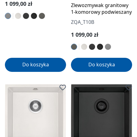
Cena regularna:
1 099,00 zł
Zlewozmywak granitowy
1-komorowy podwieszany
ZQA_T10B
Cena regularna:
1 099,00 zł
Do koszyka
Do koszyka