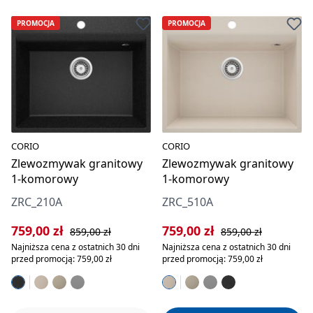
PROMOCJA
PROMOCJA
CORIO
CORIO
Zlewozmywak granitowy
Zlewozmywak granitowy
1-komorowy
1-komorowy
ZRC_210A
ZRC_510A
Cena sprzedaży:
Cena regularna:
Cena sprzedaży:
Cena regularna:
759,00 zł
759,00 zł
859,00 zł
859,00 zł
Najniższa cena z ostatnich 30 dni
Najniższa cena z ostatnich 30 dni
przed promocją: 759,00 zł
przed promocją: 759,00 zł