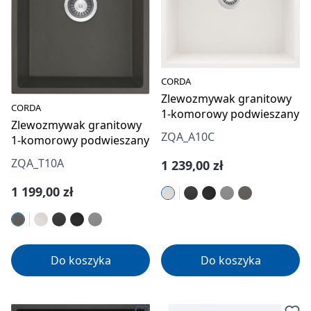
CORDA
Zlewozmywak granitowy
CORDA
1-komorowy podwieszany
Zlewozmywak granitowy
ZQA_A10C
1-komorowy podwieszany
ZQA_T10A
Cena regularna:
1 239,00 zł
Cena regularna:
1 199,00 zł
Do koszyka
Do koszyka