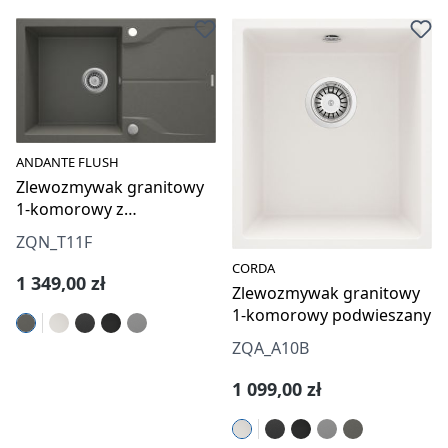
ANDANTE FLUSH
Zlewozmywak granitowy
1-komorowy z
ociekaczem - montowany
ZQN_T11F
na równi z blatem
CORDA
Cena regularna:
1 349,00 zł
Zlewozmywak granitowy
1-komorowy podwieszany
ZQA_A10B
Cena regularna:
1 099,00 zł