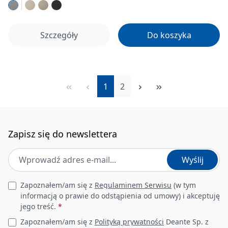
Szczegóły
Do koszyka
Strona
Strona
1
2
Zapisz się do newslettera
Adres e-mail
*
Wyślij
Leave this field empty
Zapoznałem/am się z
Regulaminem Serwisu
(w tym
informacją o prawie do odstąpienia od umowy) i akceptuję
jego treść.
*
Zapoznałem/am się z
Polityką prywatności
Deante Sp. z