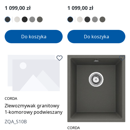
Cena regularna:
Cena regularna:
1 099,00 zł
1 099,00 zł
Do koszyka
Do koszyka
CORDA
Zlewozmywak granitowy
1-komorowy podwieszany
ZQA_S10B
CORDA