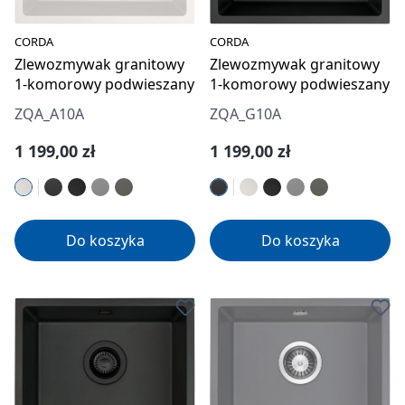
CORDA
CORDA
Zlewozmywak granitowy
Zlewozmywak granitowy
1-komorowy podwieszany
1-komorowy podwieszany
ZQA_A10A
ZQA_G10A
Cena regularna:
Cena regularna:
1 199,00 zł
1 199,00 zł
Do koszyka
Do koszyka