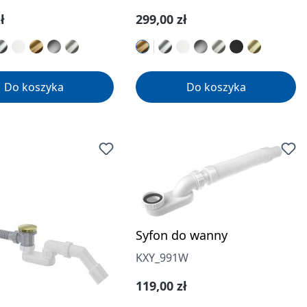
gularna:
Cena regularna:
ł
299,00 zł
Do koszyka
Do koszyka
Syfon do wanny
KXY_991W
Cena regularna:
119,00 zł