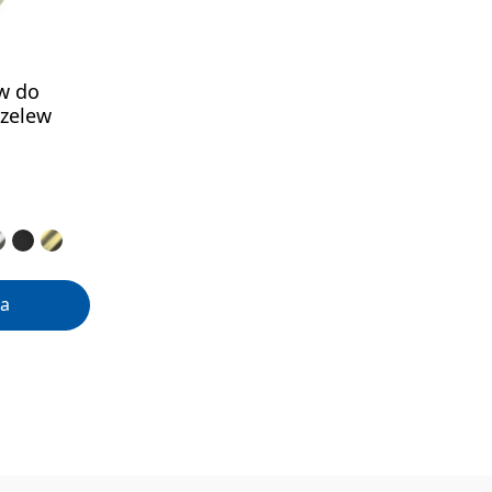
w do
rzelew
a