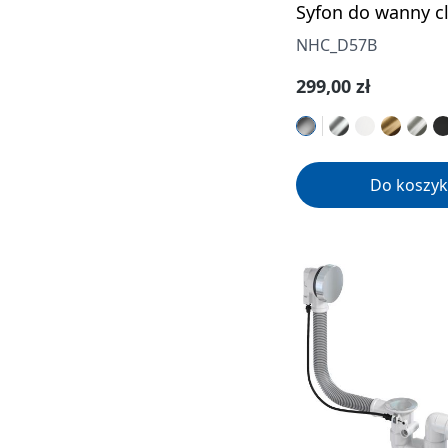
Syfon do wanny cl
NHC_D57B
Cena regularna:
299,00 zł
Do koszyk