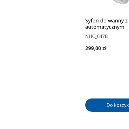
Syfon do wanny z
automatycznym
NHC_047B
Cena regularna:
299,00 zł
Do koszyk