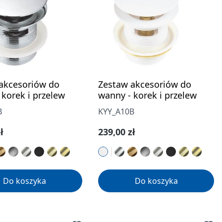
akcesoriów do
Zestaw akcesoriów do
 korek i przelew
wanny - korek i przelew
B
KYY_A10B
gularna:
Cena regularna:
ł
239,00 zł
Do koszyka
Do koszyka