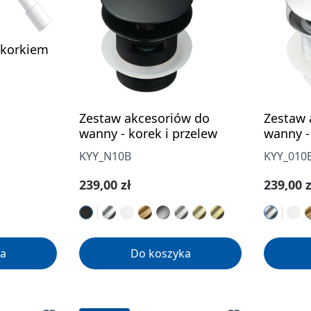
 korkiem
Zestaw akcesoriów do
Zestaw 
wanny - korek i przelew
wanny -
KYY_N10B
KYY_010
Cena regularna:
Cena re
239,00 zł
239,00 z
a
Do koszyka