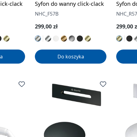
ick-clack
Syfon do wanny click-clack
Syfon d
NHC_F57B
NHC_R5
Cena regularna:
Cena re
299,00 zł
299,00 z
a
Do koszyka