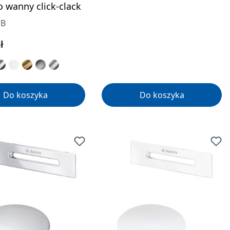
o wanny click-clack
7B
gularna:
ł
Do koszyka
Do koszyka