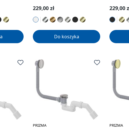
Cena regularna:
Cena re
229,00 zł
229,00 z
a
Do koszyka
PRIZMA
PRIZMA