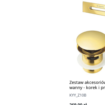
Zestaw akcesorió
wanny - korek i p
KYY_Z10B
Cena regularna:
269,00 zł