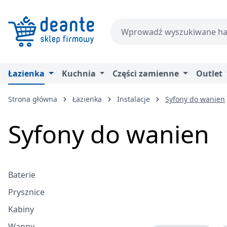
zejdź do głównej zawartości
Przejdź do wyszukiwania
Przejdź do głównej nawigacji
Łazienka
Kuchnia
Części zamienne
Outlet
Strona główna
Łazienka
Instalacje
Syfony do wanien
Syfony do wanien
Baterie
Prysznice
Kabiny
Wanny