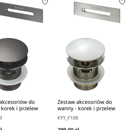
akcesoriów do
Zestaw akcesoriów do
 korek i przelew
wanny - korek i przelew
B
KYY_F10B
gularna:
Cena regularna:
ł
299,00 zł