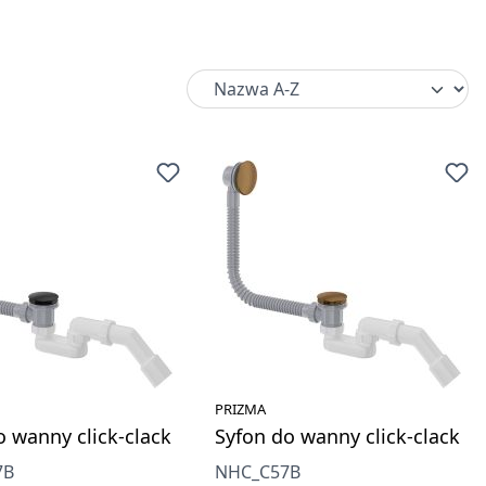
PRIZMA
o wanny click-clack
Syfon do wanny click-clack
7B
NHC_C57B