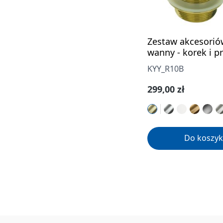
Zestaw akcesorió
wanny - korek i p
KYY_R10B
Cena regularna:
299,00 zł
Do koszyk