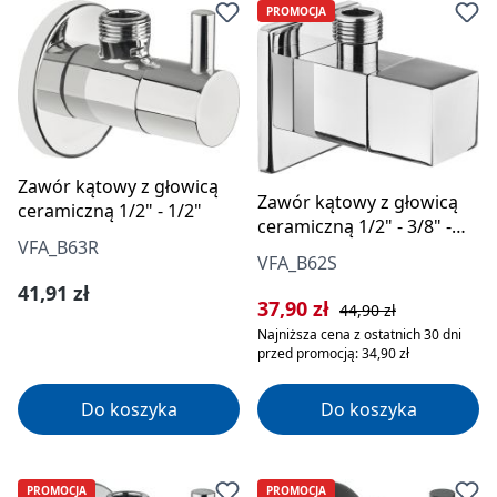
PROMOCJA
Zawór kątowy z głowicą
Zawór kątowy z głowicą
ceramiczną 1/2" - 1/2"
ceramiczną 1/2" - 3/8" -
VFA_B63R
kwadratowy
VFA_B62S
Cena regularna:
41,91 zł
Cena sprzedaży:
Cena regularna:
37,90 zł
44,90 zł
Najniższa cena z ostatnich 30 dni
przed promocją: 34,90 zł
Do koszyka
Do koszyka
PROMOCJA
PROMOCJA