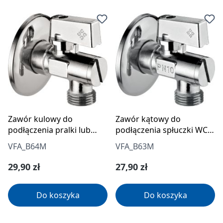
Zawór kulowy do
Zawór kątowy do
podłączenia pralki lub
podłączenia spłuczki WC
zmywarki 1/2" - 3/4"
1/2" - 1/2"
VFA_B64M
VFA_B63M
Cena regularna:
Cena regularna:
29,90 zł
27,90 zł
Do koszyka
Do koszyka