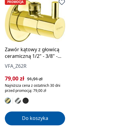
PROMOCJA
Zawór kątowy z głowicą
ceramiczną 1/2" - 3/8" -
okrągły
VFA_Z62R
Cena sprzedaży:
Cena regularna:
79,00 zł
91,91 zł
Najniższa cena z ostatnich 30 dni
przed promocją: 79,00 zł
Do koszyka