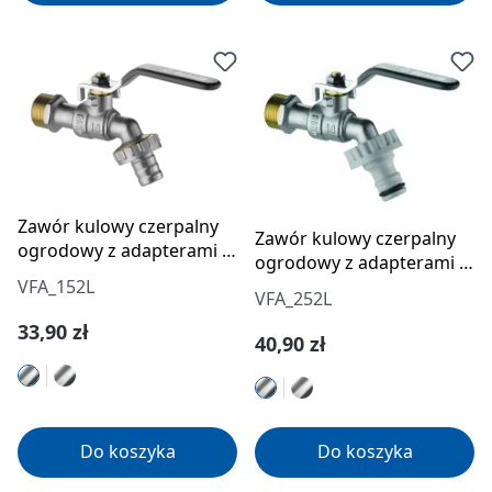
Zawór kulowy czerpalny
Zawór kulowy czerpalny
ogrodowy z adapterami -
ogrodowy z adapterami -
1/2"
3/4"
VFA_152L
VFA_252L
Cena regularna:
33,90 zł
Cena regularna:
40,90 zł
Do koszyka
Do koszyka