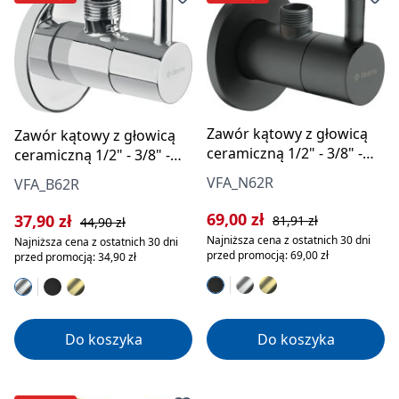
Zawór kątowy z głowicą
Zawór kątowy z głowicą
ceramiczną 1/2" - 3/8" -
ceramiczną 1/2" - 3/8" -
okrągły
okrągły
VFA_N62R
VFA_B62R
Cena sprzedaży:
Cena regularna:
69,00 zł
Cena sprzedaży:
Cena regularna:
37,90 zł
81,91 zł
44,90 zł
Najniższa cena z ostatnich 30 dni
Najniższa cena z ostatnich 30 dni
przed promocją: 69,00 zł
przed promocją: 34,90 zł
Do koszyka
Do koszyka