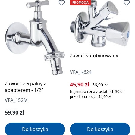
PROMOCJA
Zawór kombinowany
VFA_K624
Zawór czerpalny z
Cena sprzedaży:
Cena regularna:
45,90 zł
56,90 zł
adapterem - 1/2"
Najniższa cena z ostatnich 30 dni
przed promocją: 44,90 zł
VFA_152M
Cena regularna:
59,90 zł
Do koszyka
Do koszyka