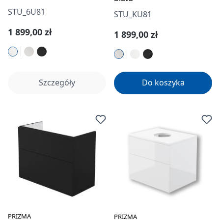
STU_6U81
STU_KU81
Cena regularna:
1 899,00 zł
Cena regularna:
1 899,00 zł
Szczegóły
Do koszyka
PRIZMA
PRIZMA