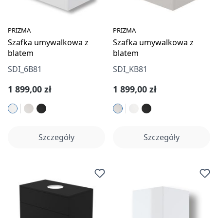
PRIZMA
PRIZMA
Szafka umywalkowa z
Szafka umywalkowa z
blatem
blatem
SDI_6B81
SDI_KB81
Cena regularna:
Cena regularna:
1 899,00 zł
1 899,00 zł
Szczegóły
Szczegóły