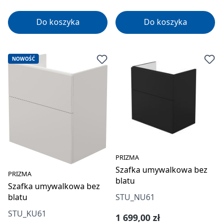
Do koszyka
Do koszyka
NOWOŚĆ
PRIZMA
Szafka umywalkowa bez
PRIZMA
blatu
Szafka umywalkowa bez
STU_NU61
blatu
STU_KU61
Cena regularna:
1 699,00 zł