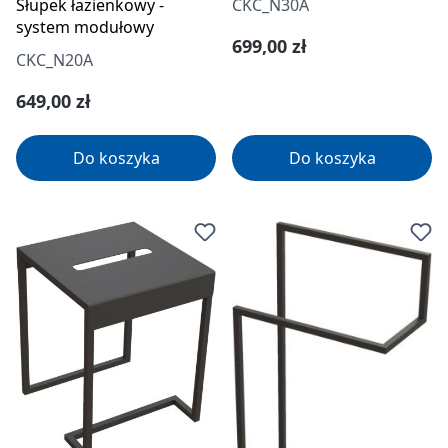
CKC_N30A
Słupek łazienkowy -
system modułowy
Cena regularna:
699,00 zł
CKC_N20A
Cena regularna:
649,00 zł
Do koszyka
Do koszyka