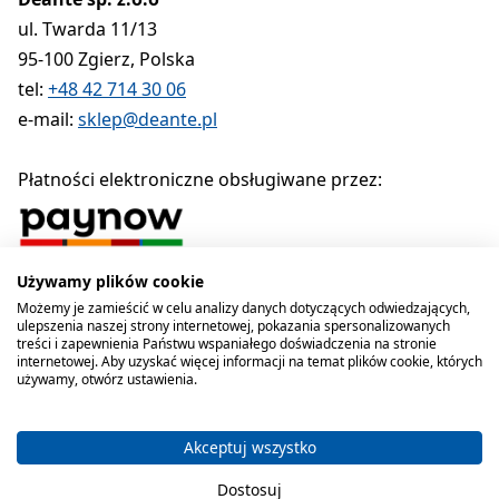
ul. Twarda 11/13
95-100 Zgierz, Polska
tel:
+48 42 714 30 06
e-mail:
sklep@deante.pl
Płatności elektroniczne obsługiwane przez:
Używamy plików cookie
Polityka prywatności
Regulamin
Polityka cookies
Możemy je zamieścić w celu analizy danych dotyczących odwiedzających,
ulepszenia naszej strony internetowej, pokazania spersonalizowanych
Deante sp. z o.o. 1990-2026
treści i zapewnienia Państwu wspaniałego doświadczenia na stronie
internetowej. Aby uzyskać więcej informacji na temat plików cookie, których
używamy, otwórz ustawienia.
Akceptuj wszystko
Dostosuj
Koszyk zawiera produkty 0 . C
Masz 0 przedmioty 