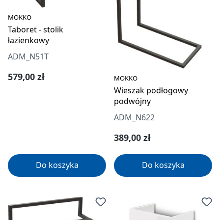
MOKKO
Taboret - stolik
łazienkowy
ADM_N51T
Cena regularna:
579,00 zł
MOKKO
Wieszak podłogowy
podwójny
ADM_N622
Cena regularna:
389,00 zł
Do koszyka
Do koszyka