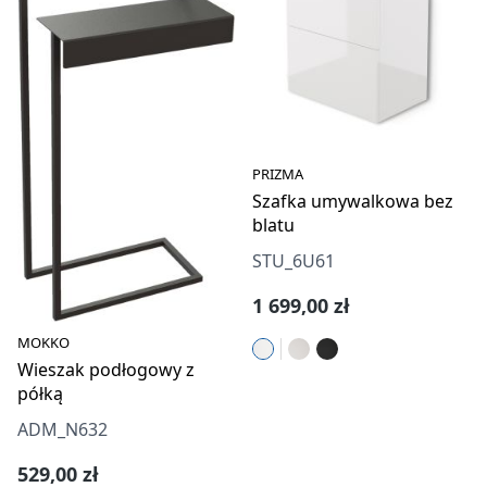
PRIZMA
Szafka umywalkowa bez
blatu
STU_6U61
Cena regularna:
1 699,00 zł
MOKKO
Wieszak podłogowy z
półką
ADM_N632
Cena regularna:
529,00 zł