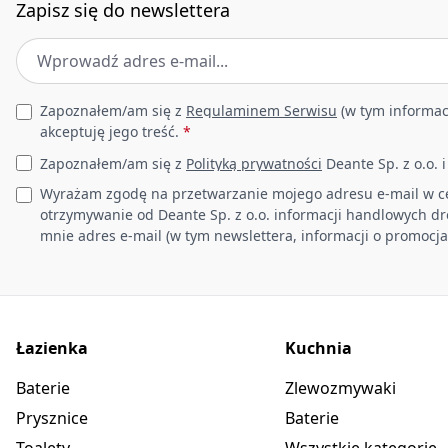
Zapisz się do newslettera
Adres e-mail
*
Leave this field empty
Zapoznałem/am się z
Regulaminem Serwisu
(w tym informac
akceptuję jego treść.
*
Zapoznałem/am się z
Polityką prywatności
Deante Sp. z o.o. 
Wyrażam zgodę na przetwarzanie mojego adresu e-mail w c
otrzymywanie od Deante Sp. z o.o. informacji handlowych d
mnie adres e-mail (w tym newslettera, informacji o promocja
Łazienka
Kuchnia
Baterie
Zlewozmywaki
Prysznice
Baterie
Toalety
Wszystkie kategorie