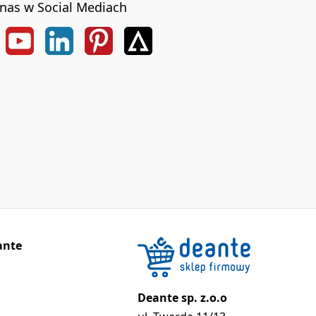
nas w Social Mediach
ante
Deante sp. z.o.o