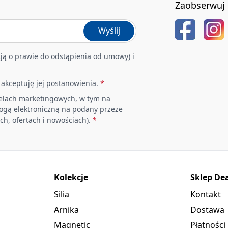
Zaobserwuj 
Wyślij
ją o prawie do odstąpienia od umowy) i
i akceptuję jej postanowienia.
*
elach marketingowych, w tym na
rogą elektroniczną na podany przeze
ch, ofertach i nowościach).
*
Kolekcje
Sklep De
Silia
Kontakt
Arnika
Dostawa
Magnetic
Płatności