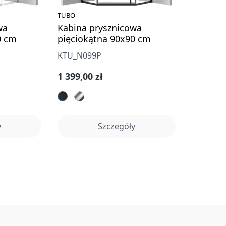
TUBO
wa
Kabina prysznicowa
0 cm
pięciokątna 90x90 cm
KTU_N099P
Cena regularna:
1 399,00 zł
y
Szczegóły