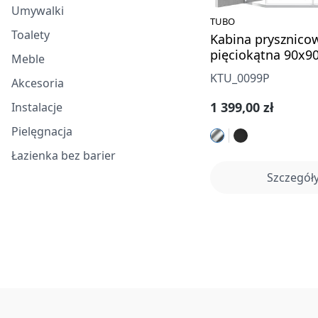
Umywalki
TUBO
Toalety
Kabina prysznico
pięciokątna 90x9
Meble
KTU_0099P
Akcesoria
Cena regularna:
1 399,00 zł
Instalacje
Pielęgnacja
Łazienka bez barier
Szczegół