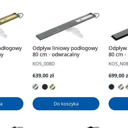
odłogowy
Odpływ liniowy podłogowy
Odpływ 
ny
80 cm - odwracalny
80 cm -
KOS_008D
KOS_N0
Cena regularna:
Cena re
639,00 zł
699,00 z
a
Do koszyka