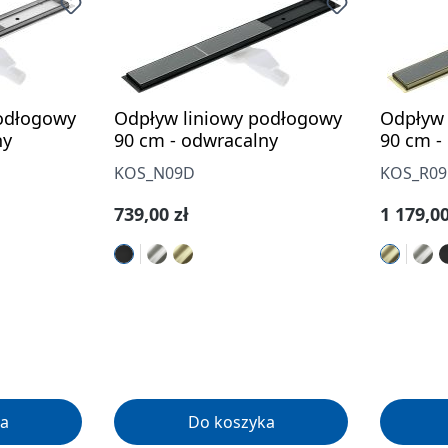
odłogowy
Odpływ liniowy podłogowy
Odpływ 
ny
90 cm - odwracalny
90 cm -
KOS_N09D
KOS_R0
Cena regularna:
Cena re
739,00 zł
1 179,00
a
Do koszyka