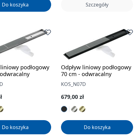
Do koszyka
Szczegóły
liniowy podłogowy
Odpływ liniowy podłogowy
 odwracalny
70 cm - odwracalny
7D
KOS_N07D
gularna:
Cena regularna:
ł
679,00 zł
Do koszyka
Do koszyka