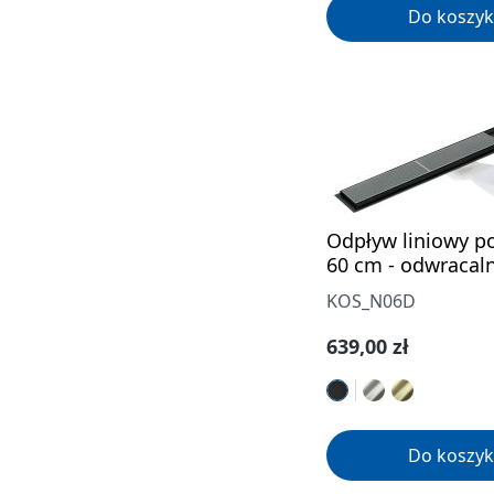
Do koszyk
Odpływ liniowy p
60 cm - odwracal
KOS_N06D
Cena regularna:
639,00 zł
Do koszyk