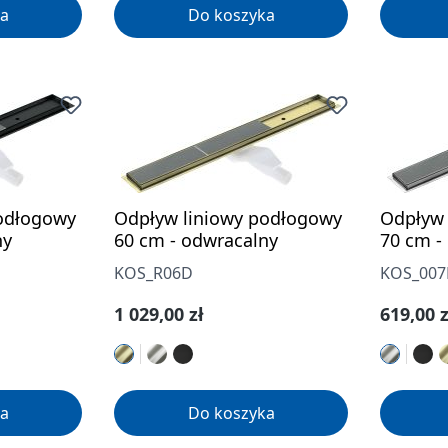
a
Do koszyka
odłogowy
Odpływ liniowy podłogowy
Odpływ 
ny
60 cm - odwracalny
70 cm -
KOS_R06D
KOS_00
Cena regularna:
Cena re
1 029,00 zł
619,00 z
a
Do koszyka