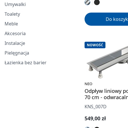
Umywalki
Toalety
Do koszyk
Meble
Akcesoria
Instalacje
NOWOŚĆ
Pielęgnacja
Łazienka bez barier
NEO
Odpływ liniowy p
70 cm - odwracal
KNS_007D
Cena regularna:
549,00 zł