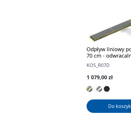
Odpływ liniowy p
70 cm - odwracal
KOS_R07D
Cena regularna:
1 079,00 zł
Do koszyk