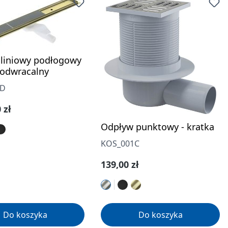
liniowy podłogowy
 odwracalny
9D
gularna:
 zł
Odpływ punktowy - kratka
KOS_001C
Cena regularna:
139,00 zł
Do koszyka
Do koszyka