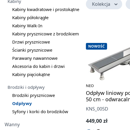
Kabiny
Kolekcja
Kabiny kwadratowe i prostokątne
Kabiny półokrągłe
Kabiny Walk-In
Kabiny prysznicowe z brodzikiem
Drzwi prysznicowe
NOWOŚĆ
Ścianki prysznicowe
Parawany nawannowe
Akcesoria do kabin i drzwi
Kabiny pięciokątne
NEO
Brodziki i odpływy
Odpływ liniowy p
Brodziki prysznicowe
50 cm - odwracal
Odpływy
KNS_005D
Syfony i korki do brodzików
Cena regularna:
449,00 zł
Wanny