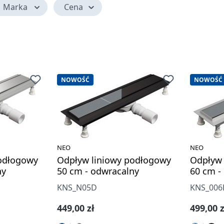
Marka
Cena
NOWOŚĆ
NOWOŚĆ
NEO
NEO
odłogowy
Odpływ liniowy podłogowy
Odpływ 
ny
50 cm - odwracalny
60 cm -
KNS_N05D
KNS_006
Cena regularna:
Cena re
449,00 zł
499,00 z