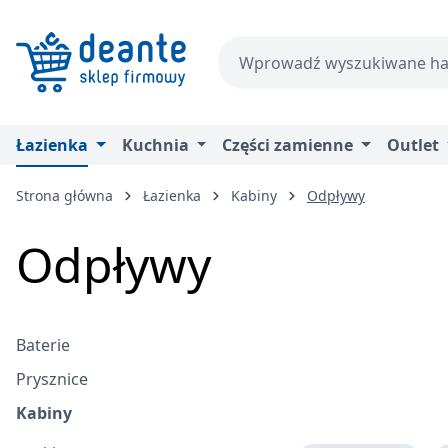
zejdź do głównej zawartości
Przejdź do wyszukiwania
Przejdź do głównej nawigacji
Łazienka
Kuchnia
Części zamienne
Outlet
Strona główna
Łazienka
Kabiny
Odpływy
Odpływy
Baterie
Prysznice
Kabiny