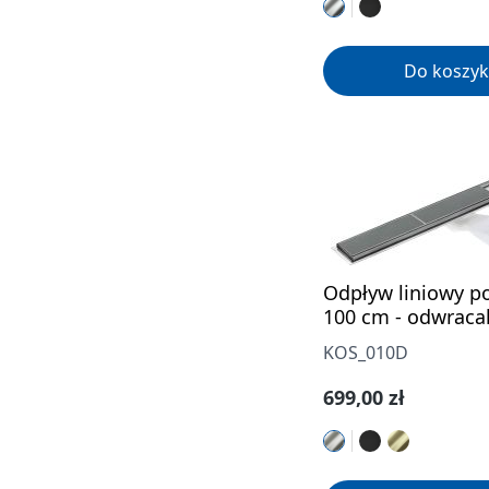
Do koszyk
Odpływ liniowy p
100 cm - odwraca
KOS_010D
Cena regularna:
699,00 zł