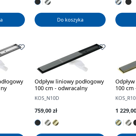
a
Do koszyka
odłogowy
Odpływ liniowy podłogowy
Odpływ 
lny
100 cm - odwracalny
100 cm 
KOS_N10D
KOS_R1
Cena regularna:
Cena re
759,00 zł
1 229,00