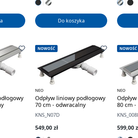
a
Do koszyka
NOWOŚĆ
NOWOŚĆ
NEO
NEO
odłogowy
Odpływ liniowy podłogowy
Odpływ 
ny
70 cm - odwracalny
80 cm -
KNS_N07D
KNS_008
Cena regularna:
Cena re
549,00 zł
599,00 z