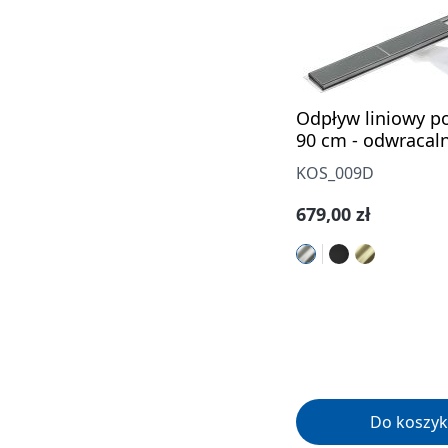
Odpływ liniowy p
90 cm - odwracal
KOS_009D
Cena regularna:
679,00 zł
Do koszyk