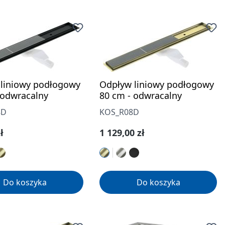
liniowy podłogowy
Odpływ liniowy podłogowy
 odwracalny
80 cm - odwracalny
8D
KOS_R08D
gularna:
Cena regularna:
ł
1 129,00 zł
Do koszyka
Do koszyka