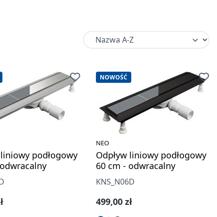
NOWOŚĆ
NEO
liniowy podłogowy
Odpływ liniowy podłogowy
 odwracalny
60 cm - odwracalny
D
KNS_N06D
gularna:
Cena regularna:
ł
499,00 zł