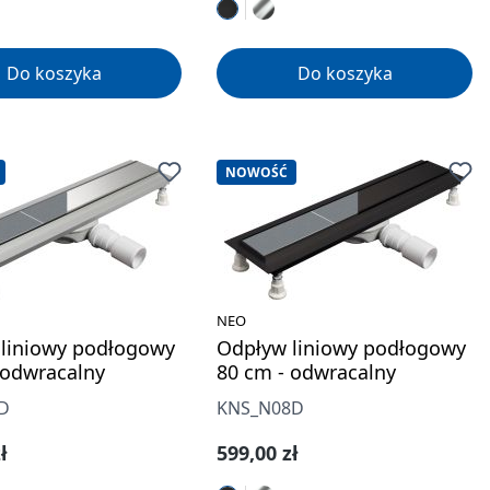
Do koszyka
Do koszyka
NOWOŚĆ
NEO
liniowy podłogowy
Odpływ liniowy podłogowy
 odwracalny
80 cm - odwracalny
D
KNS_N08D
gularna:
Cena regularna:
ł
599,00 zł