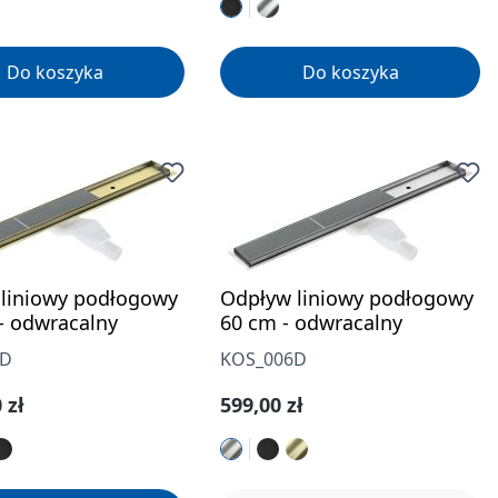
Do koszyka
Do koszyka
liniowy podłogowy
Odpływ liniowy podłogowy
- odwracalny
60 cm - odwracalny
0D
KOS_006D
gularna:
Cena regularna:
 zł
599,00 zł