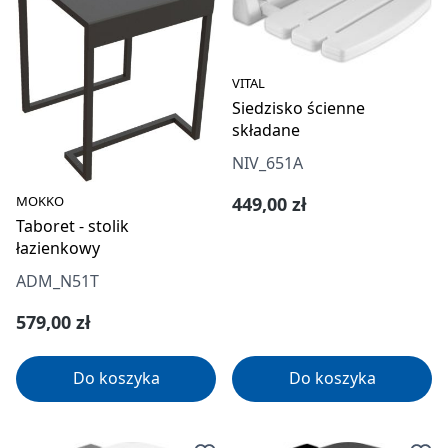
VITAL
Siedzisko ścienne
składane
NIV_651A
Cena regularna:
MOKKO
449,00 zł
Taboret - stolik
łazienkowy
ADM_N51T
Cena regularna:
579,00 zł
Do koszyka
Do koszyka