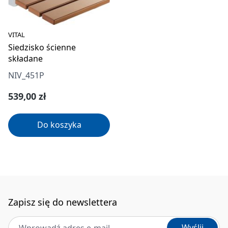
VITAL
Siedzisko ścienne
składane
NIV_451P
Cena regularna:
539,00 zł
Do koszyka
Zapisz się do newslettera
Adres e-mail
*
Wyślij