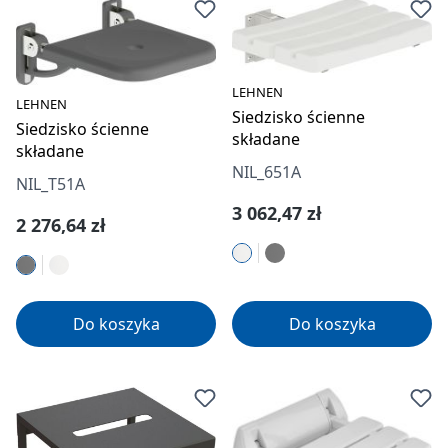
LEHNEN
LEHNEN
Siedzisko ścienne
Siedzisko ścienne
składane
składane
NIL_651A
NIL_T51A
Cena regularna:
3 062,47 zł
Cena regularna:
2 276,64 zł
Do koszyka
Do koszyka