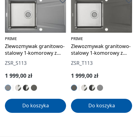
PRIME
PRIME
Zlewozmywak granitowo-
Zlewozmywak granitowo-
stalowy 1-komorowy z
stalowy 1-komorowy z
ociekaczem
ociekaczem
ZSR_S113
ZSR_T113
Cena regularna:
Cena regularna:
1 999,00 zł
1 999,00 zł
Do koszyka
Do koszyka