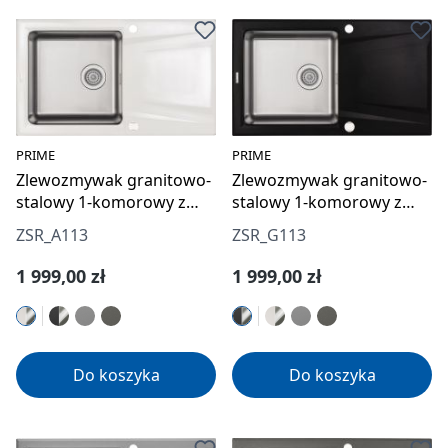
PRIME
PRIME
Zlewozmywak granitowo-
Zlewozmywak granitowo-
stalowy 1-komorowy z
stalowy 1-komorowy z
ociekaczem
ociekaczem
ZSR_A113
ZSR_G113
Cena regularna:
Cena regularna:
1 999,00 zł
1 999,00 zł
Do koszyka
Do koszyka