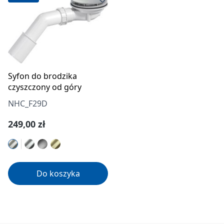
Syfon do brodzika
czyszczony od góry
NHC_F29D
Cena regularna:
249,00 zł
Do koszyka