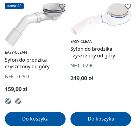
NOWOŚĆ
EASY-CLEAN
Syfon do brodzika
EASY-CLEAN
czyszczony od góry
Syfon do brodzika
NHC_029C
czyszczony od góry
NHC_029D
Cena regularna:
249,00 zł
Cena regularna:
159,00 zł
Do koszyka
Do koszyka