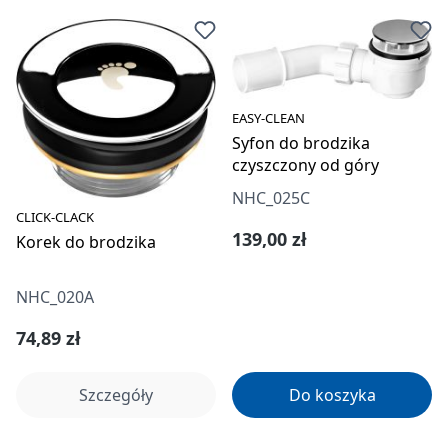
EASY-CLEAN
Syfon do brodzika
czyszczony od góry
NHC_025C
CLICK-CLACK
Cena regularna:
139,00 zł
Korek do brodzika
NHC_020A
Cena regularna:
74,89 zł
Szczegóły
Do koszyka