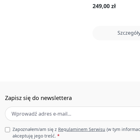
Cena regularna:
249,00 zł
Szczegół
Zapisz się do newslettera
Adres e-mail
*
Leave this field empty
Zapoznałem/am się z
Regulaminem Serwisu
(w tym informac
akceptuję jego treść.
*