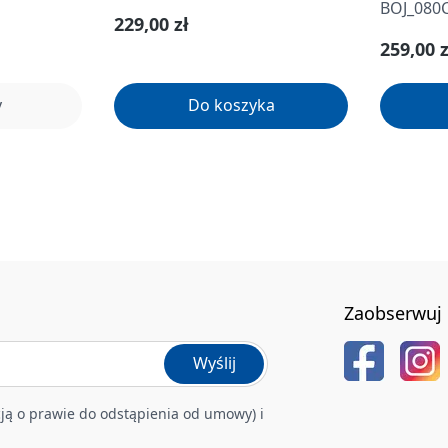
BOJ_080
Cena regularna:
229,00 zł
Cena re
259,00 z
y
Do koszyka
Zaobserwuj 
Wyślij
ją o prawie do odstąpienia od umowy) i