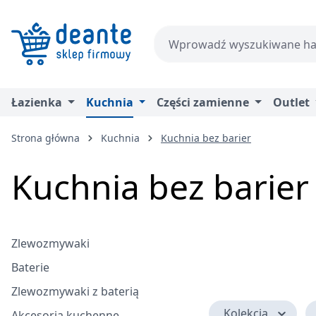
zejdź do głównej zawartości
Przejdź do wyszukiwania
Przejdź do głównej nawigacji
Łazienka
Kuchnia
Części zamienne
Outlet
Strona główna
Kuchnia
Kuchnia bez barier
Kuchnia bez barier
Zlewozmywaki
Baterie
Zlewozmywaki z baterią
Kolekcja
Akcesoria kuchenne