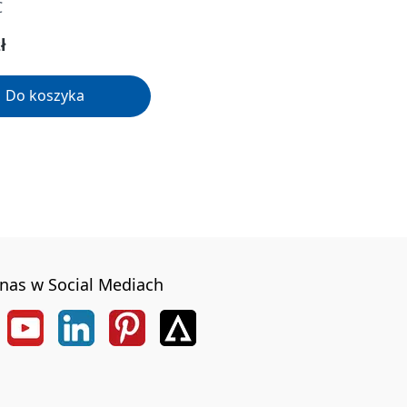
C
gularna:
ł
Do koszyka
nas w Social Mediach