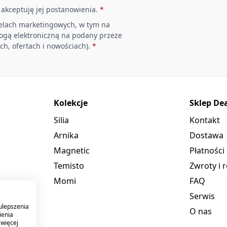
i akceptuję jej postanowienia.
*
elach marketingowych, w tym na
rogą elektroniczną na podany przeze
ch, ofertach i nowościach).
*
Kolekcje
Sklep De
Silia
Kontakt
Arnika
Dostawa
Magnetic
Płatności
Temisto
Zwroty i 
Momi
FAQ
Serwis
ulepszenia
O nas
ienia
 więcej