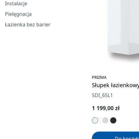
Instalacje
Pielęgnacja
Łazienka bez barier
PRIZMA
Słupek łazienkow
SDI_6SL1
Cena regularna:
1 199,00 zł
Do koszyk