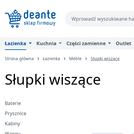
zejdź do głównej zawartości
Przejdź do wyszukiwania
Przejdź do głównej nawigacji
Łazienka
Kuchnia
Części zamienne
Outlet
Strona główna
Łazienka
Meble
Słupki wiszące
Słupki wiszące
Baterie
Prysznice
Kabiny
Wanny