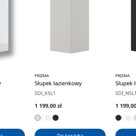
PRIZMA
PRIZMA
y
Słupek łazienkowy
Słupek 
SDI_KSL1
SDI_NSL
Cena regularna:
Cena re
1 199,00 zł
1 199,00
a
Do koszyka