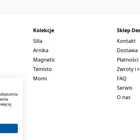
Kolekcje
Sklep De
Silia
Kontakt
Arnika
Dostawa
Magnetic
Płatności
Temisto
Zwroty i 
Momi
FAQ
Serwis
ulepszenia
O nas
ienia
 więcej