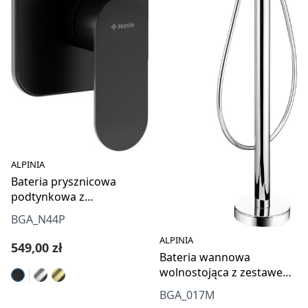
ALPINIA
Bateria prysznicowa
podtynkowa z
przełącznikiem natrysku
BGA_N44P
ALPINIA
Cena regularna:
549,00 zł
Bateria wannowa
wolnostojąca z zestawem
prysznicowym
BGA_017M