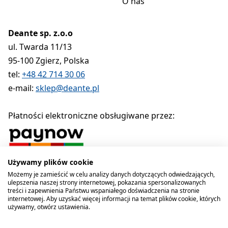
O nas
Deante sp. z.o.o
ul. Twarda 11/13
95-100 Zgierz, Polska
tel:
+48 42 714 30 06
e-mail:
sklep@deante.pl
Płatności elektroniczne obsługiwane przez:
Używamy plików cookie
Polityka prywatności
Regulamin
Polityka cookies
Możemy je zamieścić w celu analizy danych dotyczących odwiedzających,
ulepszenia naszej strony internetowej, pokazania spersonalizowanych
Deante sp. z o.o. 1990-2026
treści i zapewnienia Państwu wspaniałego doświadczenia na stronie
internetowej. Aby uzyskać więcej informacji na temat plików cookie, których
używamy, otwórz ustawienia.