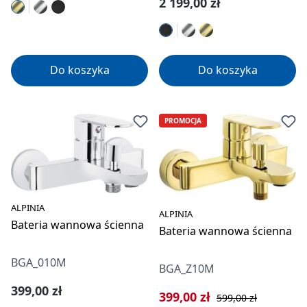
Cena regularna:
2 199,00 zł
Do koszyka
Do koszyka
PROMOCJA
ALPINIA
ALPINIA
Bateria wannowa ścienna
Bateria wannowa ścienna
BGA_010M
BGA_Z10M
Cena regularna:
399,00 zł
Cena sprzedaży:
Cena regularna:
399,00 zł
599,00 zł