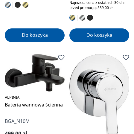
Najniższa cena z ostatnich 30 dni
przed promocją: 539,00 zł
Do koszyka
Do koszyka
ALPINIA
Bateria wannowa ścienna
BGA_N10M
Cena regularna:
499,00 zł