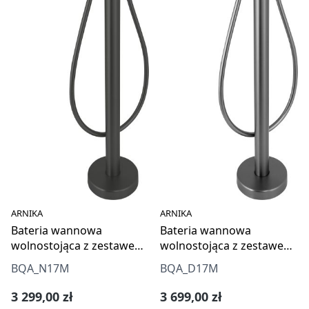
ARNIKA
ARNIKA
Bateria wannowa
Bateria wannowa
wolnostojąca z zestawem
wolnostojąca z zestawem
prysznicowym
prysznicowym
BQA_N17M
BQA_D17M
Cena regularna:
Cena regularna:
3 299,00 zł
3 699,00 zł