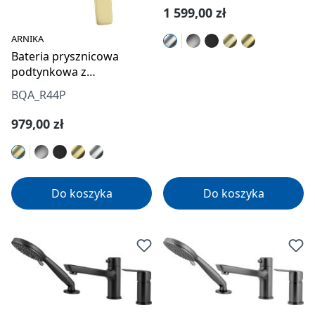
Cena regularna:
1 599,00 zł
ARNIKA
Bateria prysznicowa
podtynkowa z
przełącznikiem natrysku
BQA_R44P
Cena regularna:
979,00 zł
Do koszyka
Do koszyka