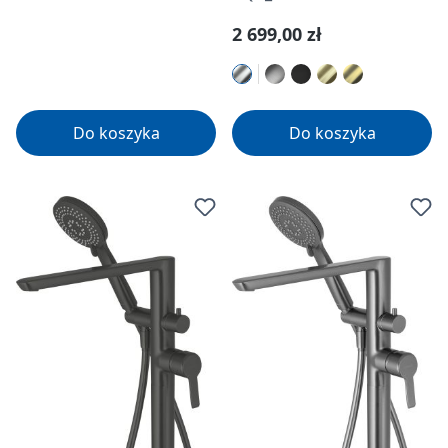
Cena regularna:
2 699,00 zł
Do koszyka
Do koszyka