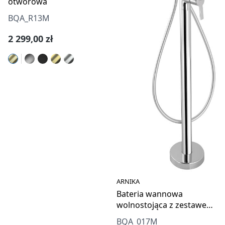
otworowa
BQA_R13M
Cena regularna:
2 299,00 zł
ARNIKA
Bateria wannowa
wolnostojąca z zestawem
prysznicowym
BQA_017M