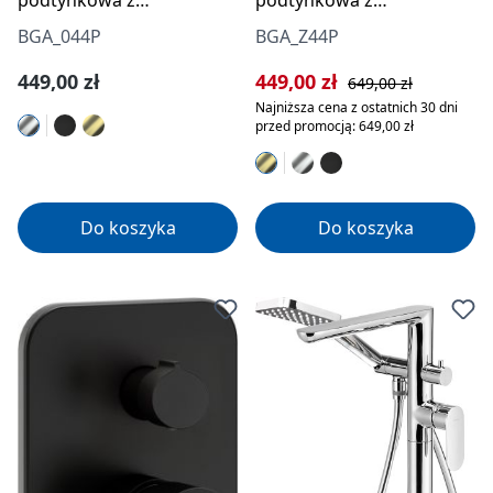
podtynkowa z
podtynkowa z
przełącznikiem natrysku
przełącznikiem natrysku
BGA_044P
BGA_Z44P
Cena regularna:
Cena sprzedaży:
Cena regularna:
449,00 zł
449,00 zł
649,00 zł
Najniższa cena z ostatnich 30 dni
przed promocją: 649,00 zł
Do koszyka
Do koszyka