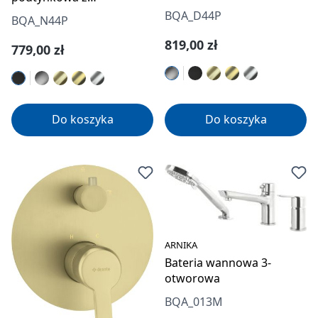
przełącznikiem natrysku
przełącznikiem natrysku
BQA_D44P
BQA_N44P
Cena regularna:
819,00 zł
Cena regularna:
779,00 zł
Do koszyka
Do koszyka
ARNIKA
Bateria wannowa 3-
otworowa
BQA_013M