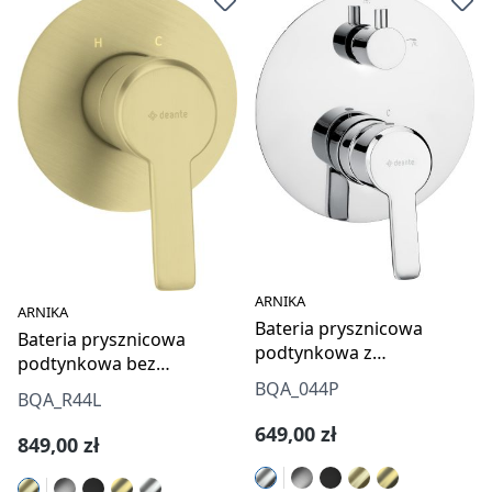
ARNIKA
ARNIKA
Bateria prysznicowa
Bateria prysznicowa
podtynkowa z
podtynkowa bez
przełącznikiem natrysku
przełącznika natrysku
BQA_044P
BQA_R44L
Cena regularna:
649,00 zł
Cena regularna:
849,00 zł