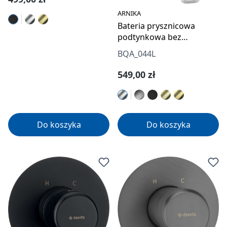
ARNIKA
Bateria prysznicowa
podtynkowa bez
przełącznika natrysku
BQA_044L
Cena regularna:
549,00 zł
Do koszyka
Do koszyka