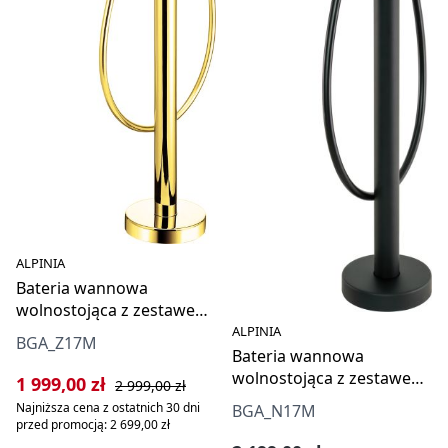
ALPINIA
Bateria wannowa
wolnostojąca z zestawem
prysznicowym
ALPINIA
BGA_Z17M
Bateria wannowa
wolnostojąca z zestawem
Cena sprzedaży:
Cena regularna:
1 999,00 zł
2 999,00 zł
prysznicowym
Najniższa cena z ostatnich 30 dni
BGA_N17M
przed promocją: 2 699,00 zł