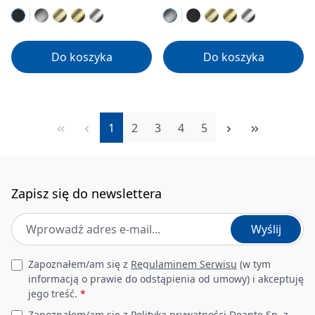
Do koszyka
Do koszyka
Strona
Strona
Strona
Strona
Strona
1
2
3
4
5
Zapisz się do newslettera
Adres e-mail
*
Wyślij
Leave this field empty
Zapoznałem/am się z
Regulaminem Serwisu
(w tym
informacją o prawie do odstąpienia od umowy) i akceptuję
jego treść.
*
Zapoznałem/am się z
Polityką prywatności
Deante Sp. z