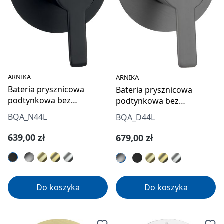
ARNIKA
ARNIKA
Bateria prysznicowa
Bateria prysznicowa
podtynkowa bez
podtynkowa bez
przełącznika natrysku
przełącznika natrysku
BQA_N44L
BQA_D44L
Cena regularna:
Cena regularna:
639,00 zł
679,00 zł
Do koszyka
Do koszyka