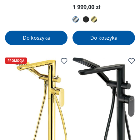
Cena regularna:
1 999,00 zł
Do koszyka
Do koszyka
PROMOCJA