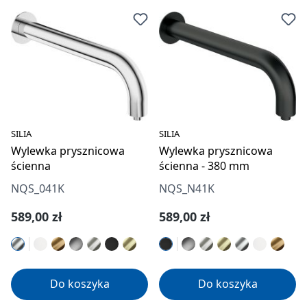
SILIA
SILIA
Wylewka prysznicowa
Wylewka prysznicowa
ścienna
ścienna - 380 mm
NQS_041K
NQS_N41K
Cena regularna:
Cena regularna:
589,00 zł
589,00 zł
Do koszyka
Do koszyka