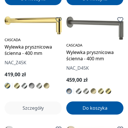
CASCADA
CASCADA
Wylewka prysznicowa
Wylewka prysznicowa
ścienna - 400 mm
ścienna - 400 mm
NAC_Z45K
NAC_D45K
Cena regularna:
419,00 zł
Cena regularna:
459,00 zł
Szczegóły
Do koszyka