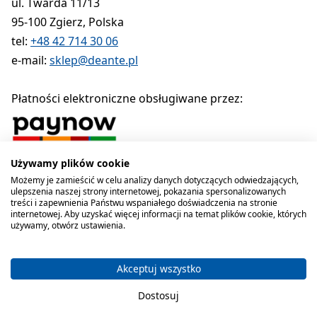
ul. Twarda 11/13
95-100 Zgierz, Polska
tel:
+48 42 714 30 06
e-mail:
sklep@deante.pl
Płatności elektroniczne obsługiwane przez:
Używamy plików cookie
Polityka prywatności
Regulamin
Polityka cookies
Możemy je zamieścić w celu analizy danych dotyczących odwiedzających,
ulepszenia naszej strony internetowej, pokazania spersonalizowanych
Deante sp. z o.o. 1990-2026
treści i zapewnienia Państwu wspaniałego doświadczenia na stronie
internetowej. Aby uzyskać więcej informacji na temat plików cookie, których
używamy, otwórz ustawienia.
Akceptuj wszystko
Dostosuj
Koszyk zawiera produkty 0 . C
Masz 0 przedmioty 
Kategorie
Szukaj
Koszyk
Ulubione
Konto