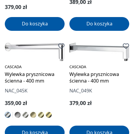
Cena regularna:
389,00 zł
Cena regularna:
379,00 zł
Do koszyka
Do koszyka
CASCADA
CASCADA
Wylewka prysznicowa
Wylewka prysznicowa
ścienna - 400 mm
ścienna - 400 mm
NAC_049K
NAC_045K
Cena regularna:
Cena regularna:
379,00 zł
359,00 zł
Do koszyka
Do koszyka