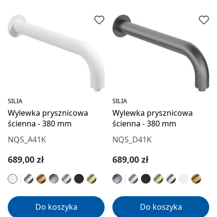
SILIA
SILIA
Wylewka prysznicowa
Wylewka prysznicowa
ścienna - 380 mm
ścienna - 380 mm
NQS_A41K
NQS_D41K
Cena regularna:
Cena regularna:
689,00 zł
689,00 zł
Do koszyka
Do koszyka