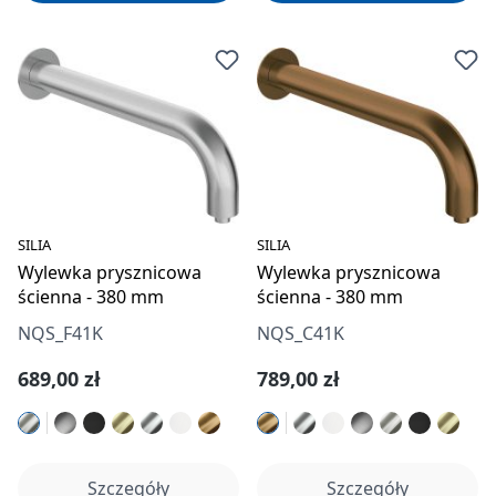
SILIA
SILIA
Wylewka prysznicowa
Wylewka prysznicowa
ścienna - 380 mm
ścienna - 380 mm
NQS_F41K
NQS_C41K
Cena regularna:
Cena regularna:
689,00 zł
789,00 zł
Szczegóły
Szczegóły