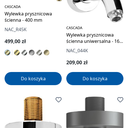
CASCADA
Wylewka prysznicowa
ścienna - 400 mm
CASCADA
NAC_R45K
Wylewka prysznicowa
Cena regularna:
499,00 zł
ścienna uniwersalna - 160
mm
NAC_044K
Cena regularna:
209,00 zł
Do koszyka
Do koszyka