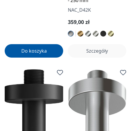
- 250 mm
NAC_D42K
Cena regularna:
359,00 zł
Do koszyka
Szczegóły