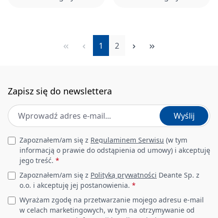
Strona
Strona
1
2
Zapisz się do newslettera
Adres e-mail
*
Wyślij
Leave this field empty
Zapoznałem/am się z
Regulaminem Serwisu
(w tym
informacją o prawie do odstąpienia od umowy) i akceptuję
jego treść.
*
Zapoznałem/am się z
Polityką prywatności
Deante Sp. z
o.o. i akceptuję jej postanowienia.
*
Wyrażam zgodę na przetwarzanie mojego adresu e-mail
w celach marketingowych, w tym na otrzymywanie od