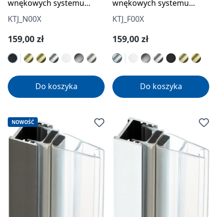
wnękowych systemu
wnękowych systemu
Prizma
Prizma
KTJ_N00X
KTJ_F00X
Cena regularna:
Cena regularna:
159,00 zł
159,00 zł
Do koszyka
Do koszyka
NOWOŚĆ