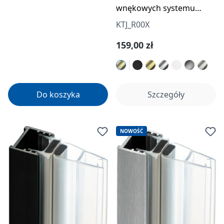
wnękowych systemu
Prizma
KTJ_R00X
Cena regularna:
159,00 zł
Do koszyka
Szczegóły
NOWOŚĆ