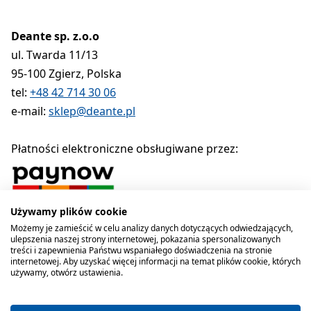
Deante sp. z.o.o
ul. Twarda 11/13
95-100 Zgierz, Polska
tel:
+48 42 714 30 06
e-mail:
sklep@deante.pl
Płatności elektroniczne obsługiwane przez:
Używamy plików cookie
Polityka prywatności
Regulamin
Polityka cookies
Możemy je zamieścić w celu analizy danych dotyczących odwiedzających,
ulepszenia naszej strony internetowej, pokazania spersonalizowanych
Deante sp. z o.o. 1990-2026
treści i zapewnienia Państwu wspaniałego doświadczenia na stronie
internetowej. Aby uzyskać więcej informacji na temat plików cookie, których
używamy, otwórz ustawienia.