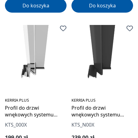
Do koszyka
Do koszyka
KERRIA PLUS
KERRIA PLUS
Profil do drzwi
Profil do drzwi
wnękowych systemu
wnękowych systemu
Kerria Plus
Kerria Plus
KTS_000X
KTS_N00X
Cena regularna:
Cena regularna:
199,00 zł
239,00 zł