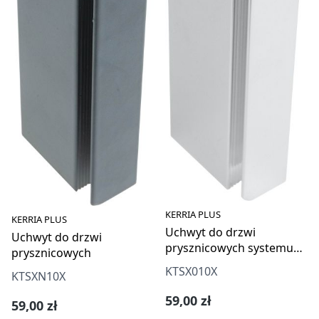
KERRIA PLUS
KERRIA PLUS
Uchwyt do drzwi
Uchwyt do drzwi
prysznicowych systemu
prysznicowych
Kerria Plus
KTSX010X
KTSXN10X
Cena regularna:
59,00 zł
Cena regularna:
59,00 zł