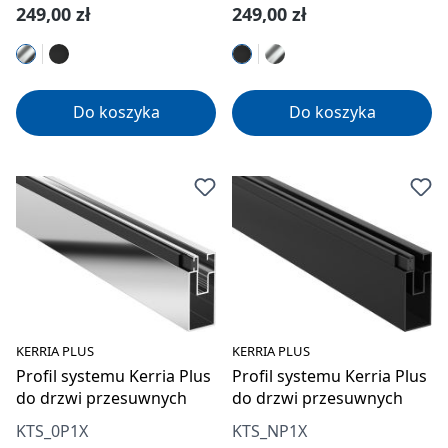
Cena regularna:
Cena regularna:
249,00 zł
249,00 zł
Do koszyka
Do koszyka
KERRIA PLUS
KERRIA PLUS
Profil systemu Kerria Plus
Profil systemu Kerria Plus
do drzwi przesuwnych
do drzwi przesuwnych
KTS_0P1X
KTS_NP1X