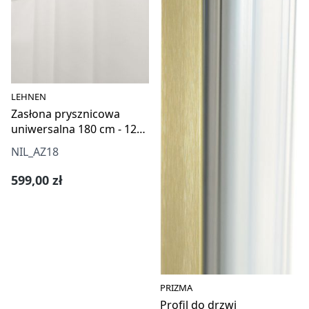
LEHNEN
Zasłona prysznicowa
uniwersalna 180 cm - 12
oczek
NIL_AZ18
Cena regularna:
599,00 zł
PRIZMA
Profil do drzwi