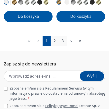
Do koszyka
Do koszyka
Strona
Strona
Strona
1
2
3
Zapisz się do newslettera
Adres e-mail
*
Wyślij
Leave this field empty
Zapoznałem/am się z
Regulaminem Serwisu
(w tym
informacją o prawie do odstąpienia od umowy) i akceptuję
jego treść.
*
Zapoznałem/am się z
Polityką prywatności
Deante Sp. z