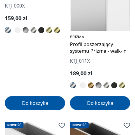
Prizma
KTJ_000X
Cena regularna:
159,00 zł
PRIZMA
Profil poszerzający
systemu Prizma - walk-in
KTJ_011X
Cena regularna:
189,00 zł
Do koszyka
Do koszyka
NOWOŚĆ
NOWOŚĆ