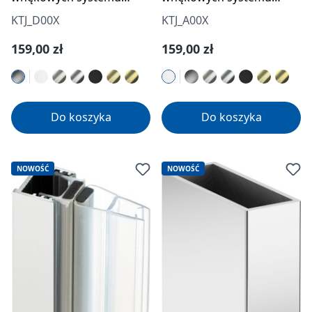
Prizma
Prizma
KTJ_D00X
KTJ_A00X
Cena regularna:
Cena regularna:
159,00 zł
159,00 zł
Do koszyka
Do koszyka
NOWOŚĆ
NOWOŚĆ