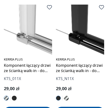
KERRIA PLUS
KERRIA PLUS
Komponent łączący drzwi
Komponent łączący drzwi
ze ścianką walk-in - do
ze ścianką walk-in - do
zabudowy wnęki
zabudowy wnęki
KTS_011X
KTS_N11X
Cena regularna:
Cena regularna:
29,00 zł
29,00 zł