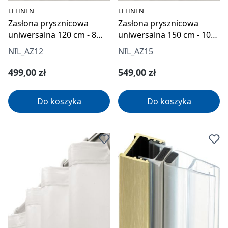
LEHNEN
LEHNEN
Zasłona prysznicowa
Zasłona prysznicowa
uniwersalna 120 cm - 8
uniwersalna 150 cm - 10
oczek
oczek
NIL_AZ12
NIL_AZ15
Cena regularna:
Cena regularna:
499,00 zł
549,00 zł
Do koszyka
Do koszyka