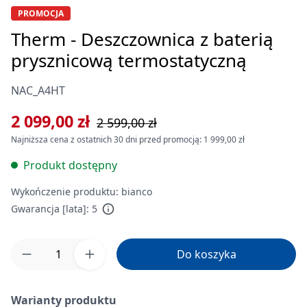
PROMOCJA
Therm - Deszczownica z baterią
prysznicową termostatyczną
NAC_A4HT
2 099,00 zł
2 599,00 zł
Najniższa cena z ostatnich 30 dni przed promocją: 1 999,00 zł
Produkt dostępny
Wykończenie produktu:
bianco
Gwarancja [lata]:
5
Ilość produktu: Wprowadź żądaną ilość lub 
Do koszyka
Warianty produktu