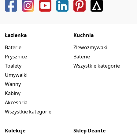
Rodzaj oplotu
nie dotyczy
Materiał oplotu
PVC
Łazienka
Kuchnia
Anti-twist
1
Baterie
Zlewozmywaki
Przełącznik funkcji
Prysznice
Baterie
Toalety
Wszystkie kategorie
Typ przełącznika
mechaniczny ceramiczny
Umywalki
Bateria
Wanny
Kabiny
Akcesoria
Rodzaj baterii
termostatyczna,
dwuuchwytowa
Wszystkie kategorie
Zawory zwrotne
Tak
Kolekcje
Sklep Deante