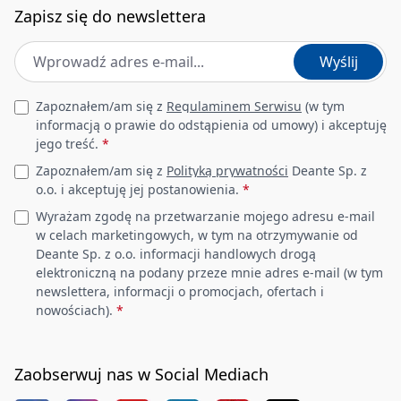
Regulacja wysokości
Zapisz się do newslettera
1225
drążka do [mm]
Adres e-mail
*
Wyślij
Drążek
Leave this field empty
Zapoznałem/am się z
Regulaminem Serwisu
(w tym
informacją o prawie do odstąpienia od umowy) i akceptuję
Materiał
stal 304
jego treść.
*
Zapoznałem/am się z
Polityką prywatności
Deante Sp. z
Słuchawka
o.o. i akceptuję jej postanowienia.
*
Wyrażam zgodę na przetwarzanie mojego adresu e-mail
Ilość funkcji
3
w celach marketingowych, w tym na otrzymywanie od
Deante Sp. z o.o. informacji handlowych drogą
elektroniczną na podany przeze mnie adres e-mail (w tym
Anti-calc
Tak
newslettera, informacji o promocjach, ofertach i
nowościach).
*
Wąż
Długość [mm]
1500
Zaobserwuj nas w Social Mediach