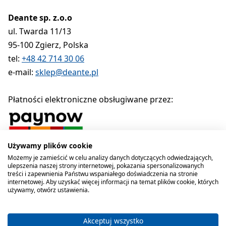
Deante sp. z.o.o
ul. Twarda 11/13
95-100 Zgierz, Polska
tel:
+48 42 714 30 06
e-mail:
sklep@deante.pl
Płatności elektroniczne obsługiwane przez:
Używamy plików cookie
Polityka prywatności
Regulamin
Polityka cookies
Możemy je zamieścić w celu analizy danych dotyczących odwiedzających,
ulepszenia naszej strony internetowej, pokazania spersonalizowanych
Deante sp. z o.o. 1990-2026
treści i zapewnienia Państwu wspaniałego doświadczenia na stronie
internetowej. Aby uzyskać więcej informacji na temat plików cookie, których
używamy, otwórz ustawienia.
Akceptuj wszystko