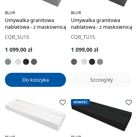
BLUR
BLUR
Umywalka granitowa
Umywalka granitowa
nablatowa - z maskownicą
nablatowa - z maskownicą
CQB_SU1S
CQB_TU1S
Cena regularna:
Cena regularna:
1 099,00 zł
1 099,00 zł
Do koszyka
Szczegóły
NOWOŚĆ
BLUR
BLUR