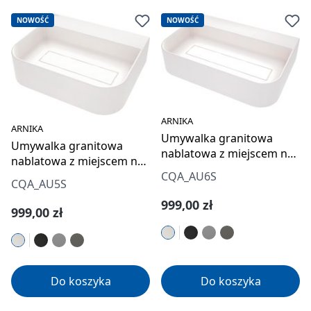
NOWOŚĆ
NOWOŚĆ
ARNIKA
ARNIKA
Umywalka granitowa
Umywalka granitowa
nablatowa z miejscem na
nablatowa z miejscem na
baterię - z maskownicą
baterię - z maskownicą
CQA_AU6S
CQA_AU5S
Cena regularna:
999,00 zł
Cena regularna:
999,00 zł
Do koszyka
Do koszyka