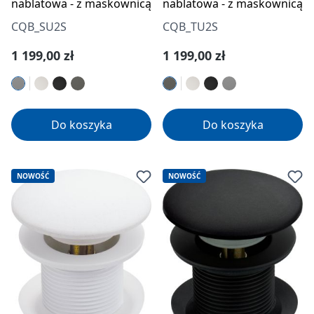
nablatowa - z maskownicą
nablatowa - z maskownicą
CQB_SU2S
CQB_TU2S
Cena regularna:
Cena regularna:
1 199,00 zł
1 199,00 zł
Do koszyka
Do koszyka
NOWOŚĆ
NOWOŚĆ