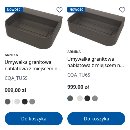
NOWOŚĆ
NOWOŚĆ
ARNIKA
ARNIKA
Umywalka granitowa
Umywalka granitowa
nablatowa z miejscem na
nablatowa z miejscem na
baterię - z maskownicą
baterię - z maskownicą
CQA_TU6S
CQA_TU5S
Cena regularna:
999,00 zł
Cena regularna:
999,00 zł
Do koszyka
Do koszyka