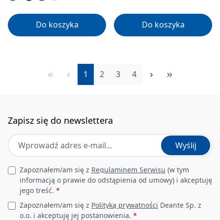
Do koszyka
Do koszyka
Strona
Strona
Strona
Strona
1
2
3
4
Zapisz się do newslettera
Adres e-mail
*
Wyślij
Leave this field empty
Zapoznałem/am się z
Regulaminem Serwisu
(w tym
informacją o prawie do odstąpienia od umowy) i akceptuję
jego treść.
*
Zapoznałem/am się z
Polityką prywatności
Deante Sp. z
o.o. i akceptuję jej postanowienia.
*