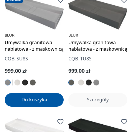
BLUR
BLUR
Umywalka granitowa
Umywalka granitowa
nablatowa - z maskownicą
nablatowa - z maskownicą
CQB_SU8S
CQB_TU8S
Cena regularna:
Cena regularna:
999,00 zł
999,00 zł
Do koszyka
Szczegóły