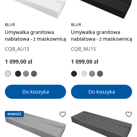
BLUR
BLUR
Umywalka granitowa
Umywalka granitowa
nablatowa - z maskownicą
nablatowa - z maskownicą
CQB_AU1S
CQB_NU1S
Cena regularna:
Cena regularna:
1 099,00 zł
1 099,00 zł
Do koszyka
Do koszyka
NOWOŚĆ