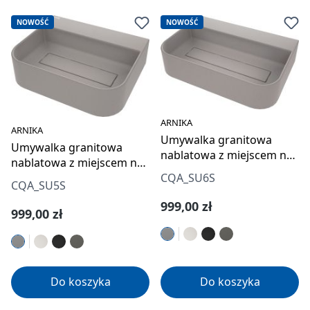
NOWOŚĆ
NOWOŚĆ
ARNIKA
ARNIKA
Umywalka granitowa
Umywalka granitowa
nablatowa z miejscem na
nablatowa z miejscem na
baterię - z maskownicą
baterię - z maskownicą
CQA_SU6S
CQA_SU5S
Cena regularna:
999,00 zł
Cena regularna:
999,00 zł
Do koszyka
Do koszyka