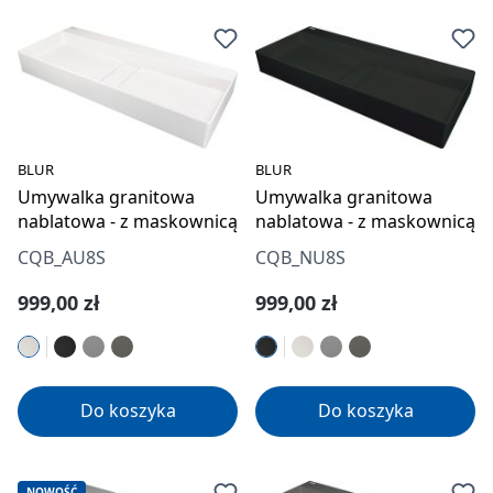
BLUR
BLUR
Umywalka granitowa
Umywalka granitowa
nablatowa - z maskownicą
nablatowa - z maskownicą
CQB_AU8S
CQB_NU8S
Cena regularna:
Cena regularna:
999,00 zł
999,00 zł
Do koszyka
Do koszyka
NOWOŚĆ