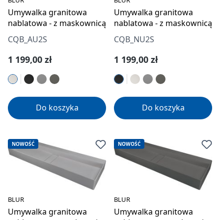
Umywalka granitowa
Umywalka granitowa
nablatowa - z maskownicą
nablatowa - z maskownicą
CQB_AU2S
CQB_NU2S
Cena regularna:
Cena regularna:
1 199,00 zł
1 199,00 zł
Do koszyka
Do koszyka
NOWOŚĆ
NOWOŚĆ
BLUR
BLUR
Umywalka granitowa
Umywalka granitowa