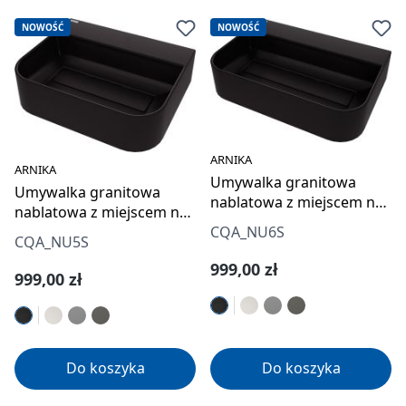
NOWOŚĆ
NOWOŚĆ
ARNIKA
ARNIKA
Umywalka granitowa
Umywalka granitowa
nablatowa z miejscem na
nablatowa z miejscem na
baterię - z maskownicą
baterię - z maskownicą
CQA_NU6S
CQA_NU5S
Cena regularna:
999,00 zł
Cena regularna:
999,00 zł
Do koszyka
Do koszyka