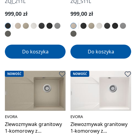
ZQJ_211L
ZQJ_511L
Cena regularna:
Cena regularna:
999,00 zł
999,00 zł
Do koszyka
Do koszyka
NOWOŚĆ
NOWOŚĆ
EVORA
EVORA
Zlewozmywak granitowy
Zlewozmywak granitowy
1-komorowy z
1-komorowy z