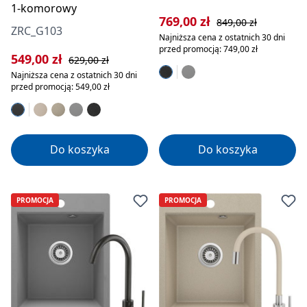
1-komorowy
Cena sprzedaży:
Cena regularna:
769,00 zł
849,00 zł
ZRC_G103
Najniższa cena z ostatnich 30 dni
przed promocją: 749,00 zł
Cena sprzedaży:
Cena regularna:
549,00 zł
629,00 zł
Najniższa cena z ostatnich 30 dni
przed promocją: 549,00 zł
Do koszyka
Do koszyka
PROMOCJA
PROMOCJA