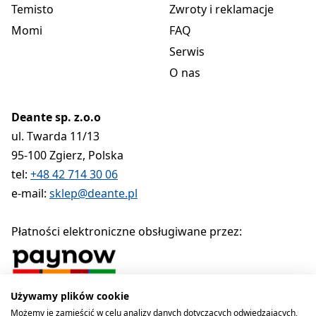
Temisto
Zwroty i reklamacje
Momi
FAQ
Serwis
O nas
Deante sp. z.o.o
ul. Twarda 11/13
95-100 Zgierz, Polska
tel:
+48 42 714 30 06
e-mail:
sklep@deante.pl
Płatności elektroniczne obsługiwane przez:
Używamy plików cookie
Polityka prywatności
Regulamin
Polityka cookies
Możemy je zamieścić w celu analizy danych dotyczących odwiedzających,