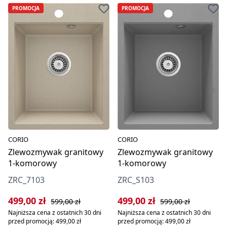
PROMOCJA
PROMOCJA
CORIO
CORIO
Zlewozmywak granitowy
Zlewozmywak granitowy
1-komorowy
1-komorowy
ZRC_7103
ZRC_S103
Cena sprzedaży:
Cena regularna:
Cena sprzedaży:
Cena regularna:
499,00 zł
499,00 zł
599,00 zł
599,00 zł
Najniższa cena z ostatnich 30 dni
Najniższa cena z ostatnich 30 dni
przed promocją: 499,00 zł
przed promocją: 499,00 zł