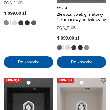
ZQA_S10B
CORDA
Cena regularna:
1 099,00 zł
Zlewozmywak granitowy
1-komorowy podwieszany
ZQA_T10B
Cena regularna:
1 099,00 zł
Do koszyka
Do koszyka
PROMOCJA
PROMOCJA