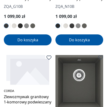
ZQA_G10B
ZQA_N10B
Cena regularna:
Cena regularna:
1 099,00 zł
1 099,00 zł
Do koszyka
Do koszyka
CORDA
Zlewozmywak granitowy
1-komorowy podwieszany