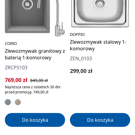
DOPPIO
Zlewozmywak stalowy 1-
CORIO
komorowy
Zlewozmywak granitowy z
baterią 1-komorowy
ZEN_0103
ZRCPS103
Cena regularna:
299,00 zł
Cena sprzedaży:
Cena regularna:
769,00 zł
849,00 zł
Najniższa cena z ostatnich 30 dni
przed promocją: 749,00 zł
Do koszyka
Do koszyka