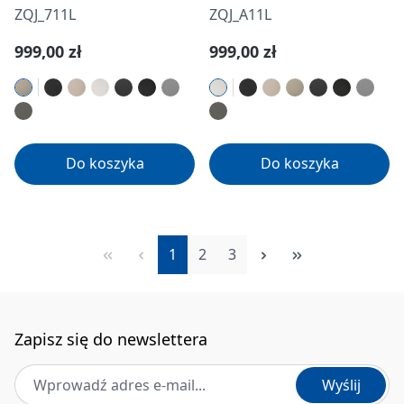
ociekaczem - lewy
ociekaczem - lewy
ZQJ_711L
ZQJ_A11L
Cena regularna:
Cena regularna:
999,00 zł
999,00 zł
Do koszyka
Do koszyka
Strona
Strona
Strona
1
2
3
Zapisz się do newslettera
Adres e-mail
*
Wyślij