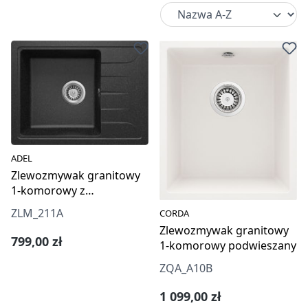
ADEL
Zlewozmywak granitowy
1-komorowy z
ociekaczem
ZLM_211A
CORDA
Zlewozmywak granitowy
Cena regularna:
799,00 zł
1-komorowy podwieszany
ZQA_A10B
Cena regularna:
1 099,00 zł