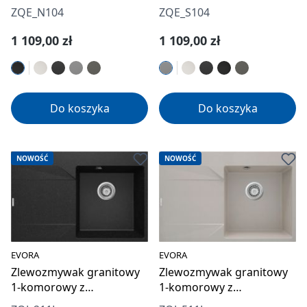
ZQE_N104
ZQE_S104
Cena regularna:
Cena regularna:
1 109,00 zł
1 109,00 zł
Do koszyka
Do koszyka
NOWOŚĆ
NOWOŚĆ
EVORA
EVORA
Zlewozmywak granitowy
Zlewozmywak granitowy
1-komorowy z
1-komorowy z
ociekaczem - lewy
ociekaczem - lewy