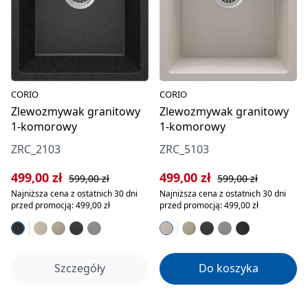
CORIO
CORIO
Zlewozmywak granitowy
Zlewozmywak granitowy
1-komorowy
1-komorowy
ZRC_2103
ZRC_5103
Cena sprzedaży:
Cena regularna:
Cena sprzedaży:
Cena regularna:
499,00 zł
499,00 zł
599,00 zł
599,00 zł
Najniższa cena z ostatnich 30 dni
Najniższa cena z ostatnich 30 dni
przed promocją: 499,00 zł
przed promocją: 499,00 zł
Szczegóły
Do koszyka