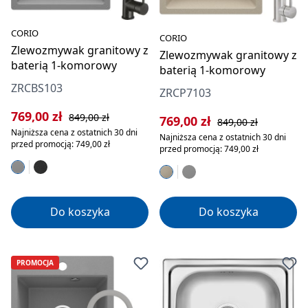
CORIO
CORIO
Zlewozmywak granitowy z
Zlewozmywak granitowy z
baterią 1-komorowy
baterią 1-komorowy
ZRCBS103
ZRCP7103
Cena sprzedaży:
Cena regularna:
769,00 zł
849,00 zł
Cena sprzedaży:
Cena regularna:
769,00 zł
849,00 zł
Najniższa cena z ostatnich 30 dni
Najniższa cena z ostatnich 30 dni
przed promocją: 749,00 zł
przed promocją: 749,00 zł
Do koszyka
Do koszyka
PROMOCJA