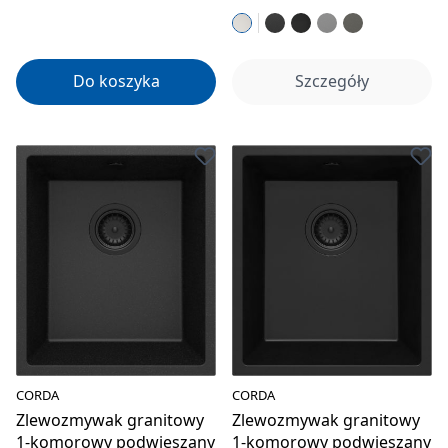
Do koszyka
Szczegóły
CORDA
CORDA
Zlewozmywak granitowy
Zlewozmywak granitowy
1-komorowy podwieszany
1-komorowy podwieszany